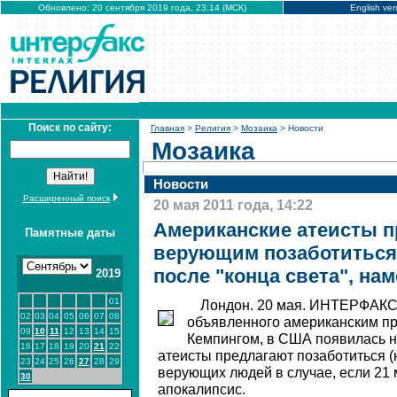
Обновлено: 20 сентября 2019 года, 23:14 (МСК)
English ver
Поиск по сайту:
Главная
>
Религия
>
Мозаика
> Новости
Мозаика
Новости
Расширенный поиск
20 мая 2011 года, 14:22
Американские атеисты п
Памятные даты
верующим позаботиться
после "конца света", нам
2019
01
Лондон. 20 мая. ИНТЕРФАКС 
02
03
04
05
06
07
08
объявленного американским п
09
10
11
12
13
14
15
Кемпингом, в США появилась н
16
17
18
19
20
21
22
атеисты предлагают позаботиться (
23
24
25
26
27
28
29
верующих людей в случае, если 21 
30
апокалипсис.