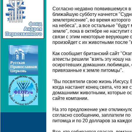
Согласно недавно появившемуся в
ближайшую субботу начнется "Судн
землетрясение", во время которого
на небеса", а все остальные "будут
земле", пока в октябре не наступит 
связи с этим некоторые верующие о
произойдет с их животными после "
Как сообщает британский сайт "Ora
атеисты решили "взять эту ношу на 
осиротевших домашних любимцах, 
привязанные к земле питомцы".
"Вы посвятили свою жизнь Иисусу. 
когда настанет конец света, что ж
домашними животными, которые ост
сайте компании.
На это предложение уже откликнулос
согласно сообщению, заплатили по 
питомца и по 20 долларов за каждо
Все, кто собирается спасать домаш