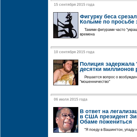
15 сентября 2015 года
Фигурку беса срезал
Колыме по просьбе
Такими фигурами часто "укра
времена
10 сентября 2015 года
Полиция задержала 
десятки миллионов 
Решается вопрос о возбужден
"мошенничество"
06 июля 2015 года
В ответ на легализ
в США президент З
Обаме пожениться
"Я поеду в Вашингтон, упаду 