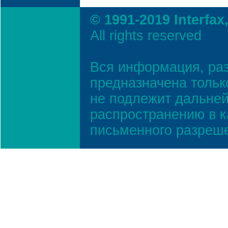
© 1991-2019 Interfax
All rights reserved
Вся информация, ра
предназначена тольк
не подлежит дальней
распространению в к
письменного разреш