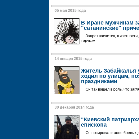
05 мая 2015 года
В Иране мужчинам з
"сатанинские" прич
Запрет коснется, в частности
торчком
14 января 2015 года
Житель Забайкалья 
ходил по улицам, по
праздниками
Он так вошел в роль, что заг
30 декабря 2014 года
"Киевский патриарх
епископа
Он позировал в зоне боевых 