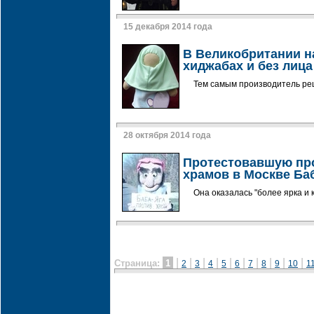
15 декабря 2014 года
В Великобритании н
хиджабах и без лица
Тем самым производитель ре
28 октября 2014 года
Протестовавшую про
храмов в Москве Ба
Она оказалась "более ярка и 
|
|
|
|
|
|
|
|
|
|
Страница:
1
2
3
4
5
6
7
8
9
10
1