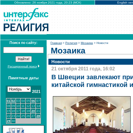
Обновлено: 26 ноября 2021 года, 20:23 (МСК)
English ver
Поиск по сайту:
Главная
>
Религия
>
Мозаика
> Новости
Мозаика
Новости
Расширенный поиск
21 октября 2011 года, 16:02
В Швеции завлекают пр
Памятные даты
китайской гимнастикой 
2021
01
02
03
04
05
06
07
08
09
10
11
12
13
14
15
16
17
18
19
20
21
22
23
24
25
26
27
28
29
30