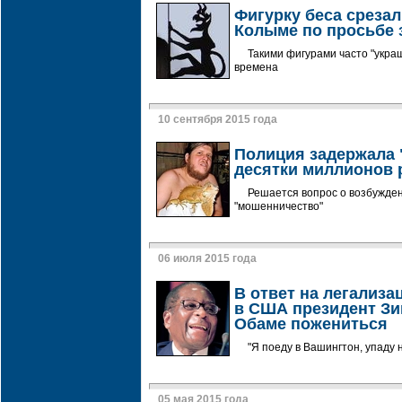
Фигурку беса срезал
Колыме по просьбе
Такими фигурами часто "укра
времена
10 сентября 2015 года
Полиция задержала 
десятки миллионов 
Решается вопрос о возбужден
"мошенничество"
06 июля 2015 года
В ответ на легализ
в США президент З
Обаме пожениться
"Я поеду в Вашингтон, упаду 
05 мая 2015 года