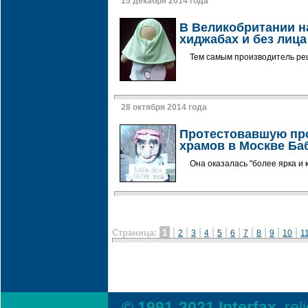
15 декабря 2014 года
В Великобритании н
хиджабах и без лица
Тем самым производитель ре
28 октября 2014 года
Протестовавшую про
храмов в Москве Ба
Она оказалась "более ярка и 
|
|
|
|
|
|
|
|
|
|
Страница:
1
2
3
4
5
6
7
8
9
10
1
© 1991-2021 Interfax,
rel