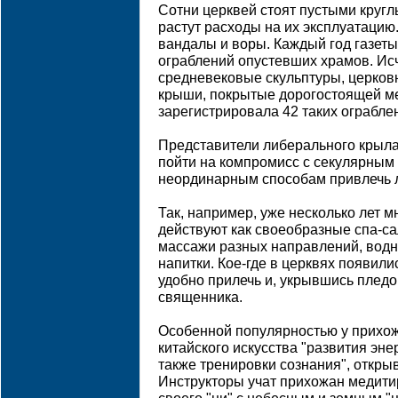
Сотни церквей стоят пустыми круглы
растут расходы на их эксплуатацию.
вандалы и воры. Каждый год газеты
ограблений опустевших храмов. Ис
средневековые скульптуры, церков
крыши, покрытые дорогостоящей ме
зарегистрировала 42 таких ограбле
Представители либерального крыл
пойти на компромисс с секулярным 
неординарным способам привлечь 
Так, например, уже несколько лет 
действуют как своеобразные спа-с
массажи разных направлений, вод
напитки. Кое-где в церквях появили
удобно прилечь и, укрывшись пледо
священника.
Особенной популярностью у прихож
китайского искусства "развития эне
также тренировки сознания", откры
Инструкторы учат прихожан медити