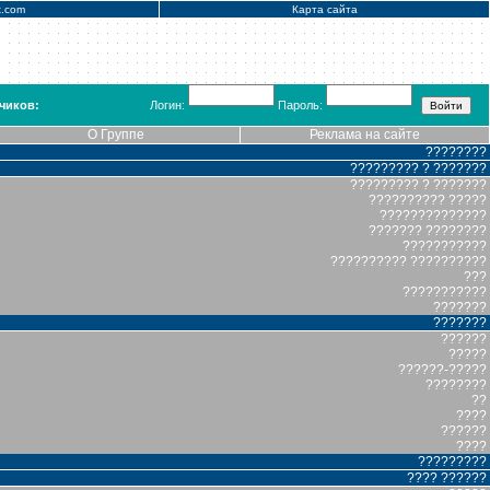
x.com
Карта сайта
чиков:
Логин:
Пароль:
О Группе
Реклама на сайте
????????
????????? ? ???????
????????? ? ???????
?????????? ?????
??????????????
??????? ????????
???????????
?????????? ??????????
???
???????????
???????
???????
??????
?????
??????-?????
????????
??
????
??????
????
?????????
???? ??????