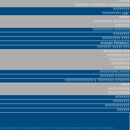
?????
??????? ????????? ??????????
????????
"????????? 100"
?????
????????? ????????
???????
?????????? ????????
????????
????????? ????
Investor Relations
??????? ????? ???
??? ?????? ???
???????????
???o??c???
?????????
???????
?????????-?????
??????? ???????
?????????????? ? ???????? ???????
????
????-??????
???-???????
???????
????????
????????????
??????
дальнейшему воспроизведению и / или распространению в какой-либо форме,