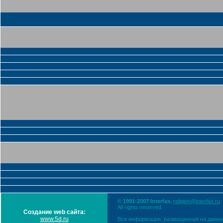
© 1991-2007 Interfax,
religion@interfax.ru
All rights reserved
Создание web сайта:
www.5d.ru
Вся информация, размещенная на данном