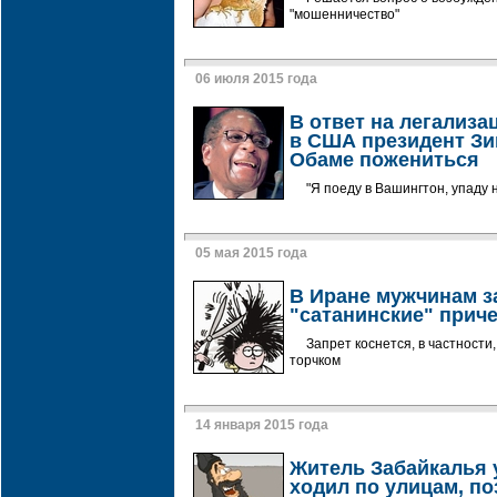
"мошенничество"
06 июля 2015 года
В ответ на легализ
в США президент З
Обаме пожениться
"Я поеду в Вашингтон, упаду 
05 мая 2015 года
В Иране мужчинам з
"сатанинские" прич
Запрет коснется, в частности
торчком
14 января 2015 года
Житель Забайкалья 
ходил по улицам, по