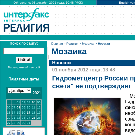
Обновлено: 03 декабря 2021 года, 10:48 (МСК)
English ver
Поиск по сайту:
Главная
>
Религия
>
Мозаика
> Новости
Мозаика
Новости
Расширенный поиск
01 ноября 2012 года, 13:48
Гидрометцентр России п
Памятные даты
света" не подтверждает
2021
Мо
Гид
01
02
03
04
05
фикс
06
07
08
09
10
11
12
нео
13
14
15
16
17
18
19
20
21
22
23
24
25
26
сви
27
28
29
30
31
конц
вед