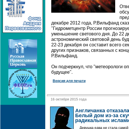
Отве
обс
пред
декабре 2012 года, Р.Вильфанд сказ
"Гидрометцентр России прогнозирует
уменьшение светового дня. До 22 
астрономический световой день буд
22-23 декабря он составит всего се
других признаков, связанных с концо
Р.Вильфанд.
Он подчеркнул, что "метеорологи о
будущее".
Версия для печати
16 октября 2015 года
Англичанка отказала
Белый дом из-за ск
радикальных ислам
Девушка едва не стала самой