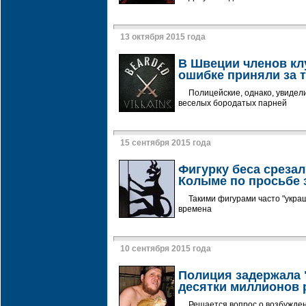
13 октября 2015 года
В Швеции членов кл
ошибке приняли за 
Полицейские, однако, увидел
веселых бородатых парней
15 сентября 2015 года
Фигурку беса срезал
Колыме по просьбе
Такими фигурами часто "укра
времена
10 сентября 2015 года
Полиция задержала 
десятки миллионов 
Решается вопрос о возбужден