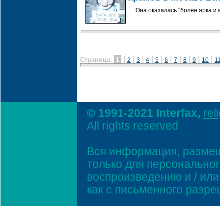
Она оказалась "более ярка и 
|
|
|
|
|
|
|
|
|
|
Страница:
1
2
3
4
5
6
7
8
9
10
1
© 1991-2021 Interfax,
rel
All rights reserved
Вся информация, размещ
только для персонально
воспроизведению и / ил
как с письменного разр