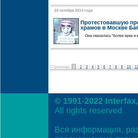
28 октября 2014 года
Протестовавшую про
храмов в Москве Ба
Она оказалась "более ярка и 
|
|
|
|
|
|
|
|
|
|
Страница:
1
2
3
4
5
6
7
8
9
10
1
© 1991-2022 Interfax
All rights reserved
Вся информация, ра