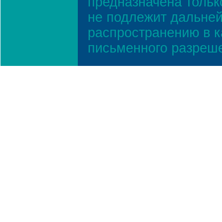
предназначена тольк
не подлежит дальней
распространению в к
письменного разреш