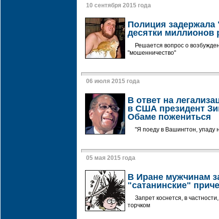
10 сентября 2015 года
Полиция задержала 
десятки миллионов 
Решается вопрос о возбужден
"мошенничество"
06 июля 2015 года
В ответ на легализ
в США президент З
Обаме пожениться
"Я поеду в Вашингтон, упаду 
05 мая 2015 года
В Иране мужчинам з
"сатанинские" прич
Запрет коснется, в частности
торчком