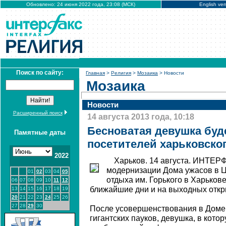
Обновлено: 24 июня 2022 года, 23:08 (МСК)
English ver
Поиск по сайту:
Главная
>
Религия
>
Мозаика
> Новости
Мозаика
Новости
Расширенный поиск
14 августа 2013 года, 10:18
Бесноватая девушка буд
Памятные даты
посетителей харьковско
2022
Харьков. 14 августа. ИНТЕР
модернизации Дома ужасов в Ц
01
02
03
04
05
отдыха им. Горького в Харьков
06
07
08
09
10
11
12
ближайшие дни и на выходных откр
13
14
15
16
17
18
19
20
21
22
23
24
25
26
27
28
29
30
После усовершенствования в Доме
гигантских пауков, девушка, в кот