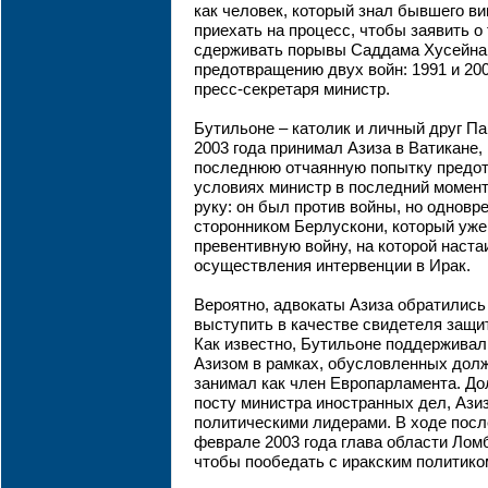
как человек, который знал бывшего ви
приехать на процесс, чтобы заявить о 
сдерживать порывы Саддама Хусейна 
предотвращению двух войн: 1991 и 200
пресс-секретаря министр.
Бутильоне – католик и личный друг П
2003 года принимал Азиза в Ватикане,
последнюю отчаянную попытку предотв
условиях министр в последний момент
руку: он был против войны, но однов
сторонником Берлускони, который уже 
превентивную войну, на которой наст
осуществления интервенции в Ирак.
Вероятно, адвокаты Азиза обратились
выступить в качестве свидетеля защи
Как известно, Бутильоне поддерживал
Азизом в рамках, обусловленных долж
занимал как член Европарламента. До
посту министра иностранных дел, Ази
политическими лидерами. В ходе посл
феврале 2003 года глава области Лом
чтобы пообедать с иракским политико