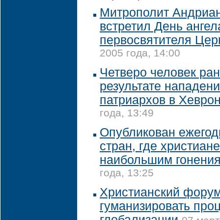
Митрополит Андриан
встретил День ангел
первосвятителя Цер
2005 года, 14:00
Четверо человек ран
результате нападен
патриархов в Хевро
года, 13:49
Опубликован ежегод
стран, где христиан
наибольшим гонени
года, 13:25
Христианский форум
гуманизировать про
глобализации