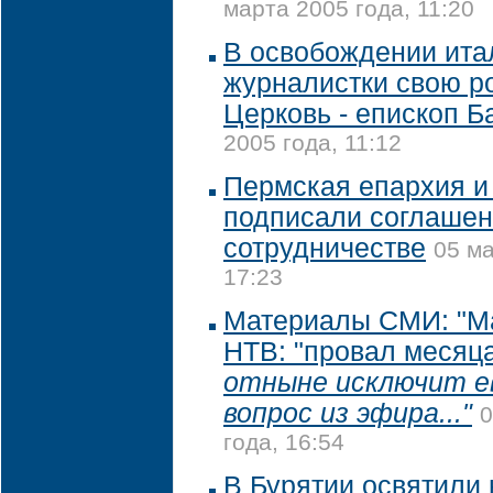
марта 2005 года, 11:20
В освобождении ита
журналистки свою р
Церковь - епископ Б
2005 года, 11:12
Пермская епархия и
подписали соглашен
сотрудничестве
05 ма
17:23
Материалы СМИ: "М
НТВ: "провал месяц
отныне исключит е
вопрос из эфира..."
0
года, 16:54
В Бурятии освятили