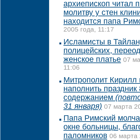
архиепископ читал 
молитву у стен клини
находится папа Рим
2005 года, 11:17
Исламисты в Тайлан
полицейских, перео
женское платье
07 ма
11:06
Митрополит Кирилл 
наполнить праздник
содержанием
(повт
31 января)
07 марта 20
Папа Римский молча
окне больницы, благ
паломников
06 марта 