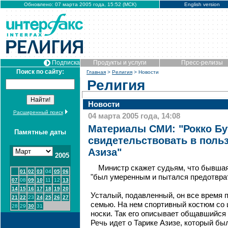
Обновлено: 07 марта 2005 года, 15:52 (МСК)
English version
Подписка
Продукты и услуги
Пресс-релизы
Поиск по сайту:
Главная
>
Религия
> Новости
Религия
Новости
Расширенный поиск
04 марта 2005 года, 14:08
Материалы СМИ: "Рокко Бу
Памятные даты
свидетельствовать в поль
Азиза"
2005
Министр скажет судьям, что бывша
01
02
03
04
05
06
"был умеренным и пытался предотврат
07
08
09
10
11
12
13
14
15
16
17
18
19
20
Усталый, подавленный, он все время п
21
22
23
24
25
26
27
семью. На нем спортивный костюм со
28
29
30
31
носки. Так его описывает общавшийся с
Речь идет о Тарике Азизе, который б