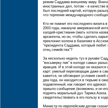
режим Саддама внешнему миру. Внача
иностранных дел, потом – в качестве 
был последней картой, которую разыгр
что терпение международного сообщес
Кто не помнит его последнего визита 
2003 года, накануне американской инте
халдей-христианин (мать хотела назва
архангела, но он, чтобы сделать карье
преклонил колена в базилике в Ассизи
"президента Саддама, который любит 
отец семейства"?
За несколько недель туз в рукаве Са
"восьмерку пик" в колоде самых раз
иракцев. И в этой колоде он оказался
карт: умелый переговорщик даже в са
кажется, он обговорил условия своей 
два года, он находится в тюрьме в ож
подавленный, как говорит его адвокат.
пришло сообщение (возможно, и он ег
поднять моральный дух Тарика Азиза. 
свидетельствовать в его пользу в ход
Министр по европейским делам сказал,