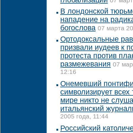
07 март
В лондонской тюрьм
нападение на радик
богослова
07 марта 20
Ортодоксальные ра
призвали иудеев к по
протеста против пла
размежевания
07 мар
12:16
Онемевший понтифи
символизирует всех т
мире никто не слуша
итальянский журнал
2005 года, 11:44
Российский католич