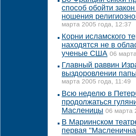
способ обойти закон
ношения религиозно
марта 2005 года, 12:37
Корни исламского т
находятся не в облас
ученые США
06 марта
Главный раввин Изр
выздоровлении папы
марта 2005 года, 11:49
Всю неделю в Петер
продолжаться гулян
Масленицы
06 марта 
В Мариинском театр
первая "Масленична