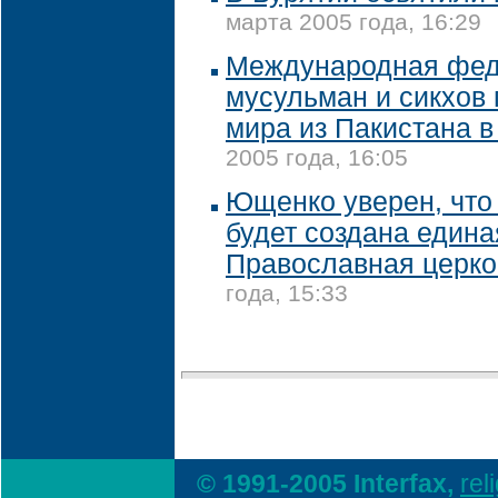
марта 2005 года, 16:29
Международная фе
мусульман и сикхов
мира из Пакистана 
2005 года, 16:05
Ющенко уверен, что
будет создана едина
Православная церко
года, 15:33
© 1991-2005 Interfax,
rel