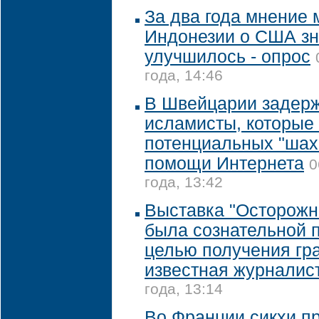
За два года мнение
Индонезии о США зн
улучшилось - опрос
года, 14:46
В Швейцарии задер
исламисты, которые
потенциальных "шах
помощи Интернета
0
года, 13:42
Выставка "Осторожно
была сознательной 
целью получения гра
известная журналис
года, 13:14
Во Франции сикхи п