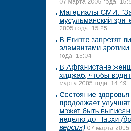
07 марта 2005 года, 15:
Материалы СМИ: "З
мусульманский зрит
2005 года, 15:25
В Египте запретят в
элементами эротики
года, 15:04
В Афганистане жен
хиджаб, чтобы води
марта 2005 года, 14:49
Состояние здоровья
продолжает улучшат
может быть выписан 
неделю до Пасхи
(д
версия)
07 марта 2005 