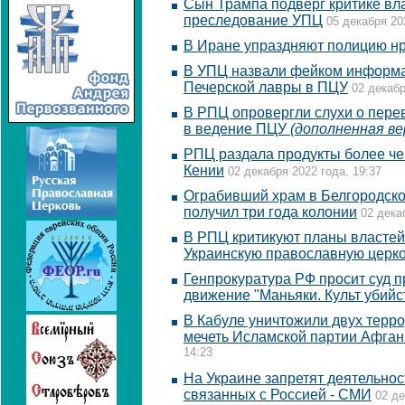
Сын Трампа подверг критике вл
преследование УПЦ
05 декабря 20
В Иране упраздняют полицию н
В УПЦ назвали фейком информа
Печерской лавры в ПЦУ
02 декабр
В РПЦ опровергли слухи о пере
в ведение ПЦУ
(дополненная ве
РПЦ раздала продукты более че
Кении
02 декабря 2022 года, 19:37
Ограбивший храм в Белгородско
получил три года колонии
02 дека
В РПЦ критикуют планы властей
Украинскую православную церк
Генпрокуратура РФ просит суд п
движение "Маньяки. Культ убийс
В Кабуле уничтожили двух терр
мечеть Исламской партии Афган
14:23
На Украине запретят деятельнос
связанных с Россией - СМИ
02 де