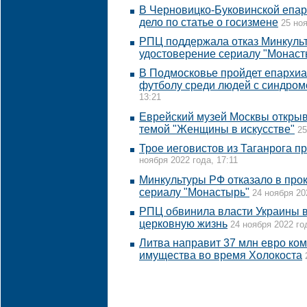
В Черновицко-Буковинской епар
дело по статье о госизмене
25 ноя
РПЦ поддержала отказ Минкуль
удостоверение сериалу "Монаст
В Подмосковье пройдет епархиа
футболу среди людей с синдро
13:21
Еврейский музей Москвы откры
темой "Женщины в искусстве"
25
Трое иеговистов из Таганрога п
ноября 2022 года, 17:11
Минкультуры РФ отказало в про
сериалу "Монастырь"
24 ноября 20
РПЦ обвинила власти Украины в
церковную жизнь
24 ноября 2022 го
Литва направит 37 млн евро ком
имущества во время Холокоста