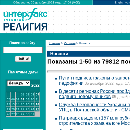
Обновлено: 05 декабря 2022 года, 17:09 (МСК)
English ver
Поиск по сайту:
Главная
>
Религия
> Новости
Новости
Показаны 1-50 из 79812 п
Памятные даты
Путин подписал законы о запре
педофилии
05 декабря 2022 года, 17
2022
В десяти регионах России пройд
01
02
03
04
подвига новомучеников
05 декабр
05
06
07
08
09
10
11
Служба безопасности Украины п
12
13
14
15
16
17
18
УПЦ в Полтавской области - СМ
19
20
21
22
23
24
25
26
27
28
29
30
31
Патриарх выделил 157 млн рубл
строительства храма на юге Мо