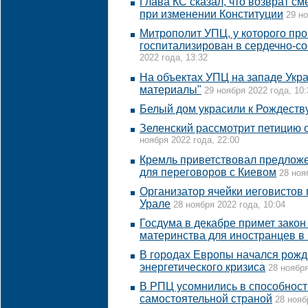
Глава КС сказал, что возврат с
при изменении Конституции
29 но
Митрополит УПЦ, у которого про
госпитализирован в сердечно-со
2022 года, 13:32
На объектах УПЦ на западе Укр
материалы"
29 ноября 2022 года, 10:
Белый дом украсили к Рождеств
Зеленский рассмотрит петицию 
ноября 2022 года, 22:00
Кремль приветствовал предлож
для переговоров с Киевом
28 ноя
Организатор ячейки иеговистов 
Урале
28 ноября 2022 года, 10:04
Госдума в декабре примет закон
материнства для иностранцев в
В городах Европы начался рожд
энергетического кризиса
28 ноября
В РПЦ усомнились в способност
самостоятельной страной
28 нояб