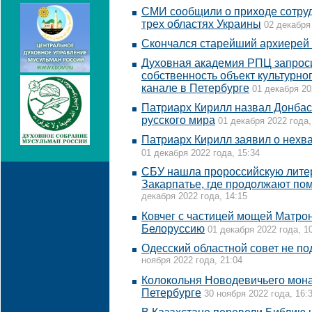
СМИ сообщили о приходе сотру
трех областях Украины
02 декабря 
Скончался старейший архиерей
Духовная академия РПЦ запроси
собственность объект культурн
канале в Петербурге
01 декабря 20
Патриарх Кирилл назвал Донба
русского мира
01 декабря 2022 года,
Патриарх Кирилл заявил о нехв
01 декабря 2022 года, 15:34
CБУ нашла пророссийскую литер
Закарпатье, где продолжают по
декабря 2022 года, 14:15
Ковчег с частицей мощей Матро
Белоруссию
01 декабря 2022 года, 1
Одесский областной совет не п
ноября 2022 года, 21:04
Колокольня Новодевичьего мона
Петербурге
30 ноября 2022 года, 16: