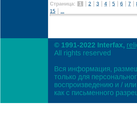
|
|
|
|
|
|
|
Страница:
1
2
3
4
5
6
7
|
15
...
© 1991-2022 Interfax,
rel
All rights reserved
Вся информация, размещ
только для персонально
воспроизведению и / ил
как с письменного разр