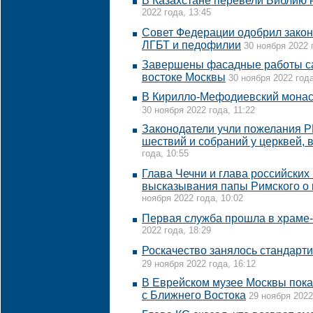
В Казахстане перевели Библию н
2022 года, 13:45
Совет Федерации одобрил закон
ЛГБТ и педофилии
30 ноября 2022 
Завершены фасадные работы са
востоке Москвы
30 ноября 2022 года
В Кирилло-Мефодиевский монас
30 ноября 2022 года, 11:22
Законодатели учли пожелания РП
шествий и собраний у церквей, 
года, 10:55
Глава Чечни и глава российских
высказывания папы Римского о 
ноября 2022 года, 10:02
Первая служба прошла в храме-
2022 года, 18:29
Роскачество занялось стандарт
29 ноября 2022 года, 16:12
В Еврейском музее Москвы пока
с Ближнего Востока
29 ноября 2022