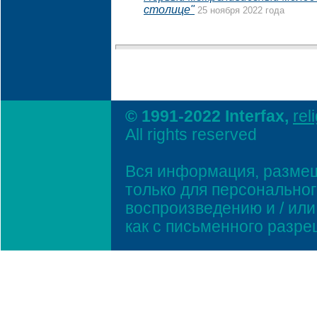
столице"
25 ноября 2022 года
© 1991-2022 Interfax,
rel
All rights reserved
Вся информация, размещ
только для персонально
воспроизведению и / ил
как с письменного разр