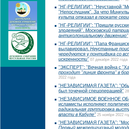
"НГ-РЕЛИГИИ": "Неуставной "М
"Непослушник".
За что Минкуль
культа отказал в прокате сери
"НГ-РЕЛИГИИ": "Пришли русские
злодеяний".
Московский патриа
антиколониальному движению"
"НГ-РЕЛИГИИ": "Папа Франциск 
вылавировал.
Неустанные поис
чередуются у понтифика со в
искренности"
07 декабря 2022 года
"ЭКСПЕРТ": "Вечная война с "Х
проходит "линия фронта" в бор
2022 года
"НЕЗАВИСИМАЯ ГАЗЕТА": "Обыс
был точечной спецоперацией"
28
"НЕЗАВИСИМОЕ ВОЕННОЕ ОБО
исламисты исполняют политиче
радикальная группировка выст
власти в Кабуле"
25 ноября 2022 го
"НЕЗАВИСИМАЯ ГАЗЕТА": "Моск
Первый межрелигиозный молод