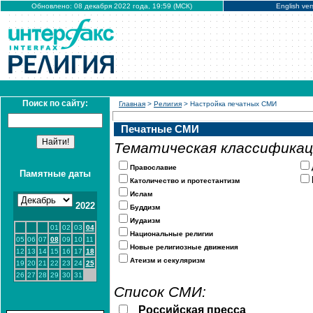
Обновлено: 08 декабря 2022 года, 19:59 (МСК)
English ver
Поиск по сайту:
Главная
>
Религия
> Настройка печатных СМИ
Печатные СМИ
Тематическая классификац
Православие
Памятные даты
Католичество и протестантизм
Ислам
2022
Буддизм
Иудаизм
01
02
03
04
Национальные религии
05
06
07
08
09
10
11
Новые религиозные движения
12
13
14
15
16
17
18
Атеизм и секуляризм
19
20
21
22
23
24
25
26
27
28
29
30
31
Список СМИ:
Российская пресса