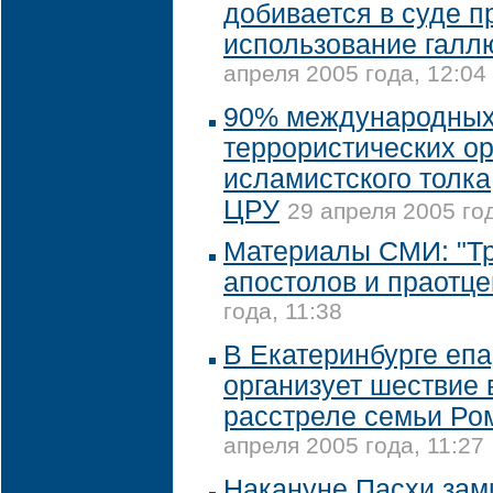
добивается в суде п
использование галл
апреля 2005 года, 12:04
90% международны
террористических ор
исламистского толка
ЦРУ
29 апреля 2005 год
Материалы СМИ: "Т
апостолов и праотце
года, 11:38
В Екатеринбурге еп
организует шествие 
расстреле семьи Ро
апреля 2005 года, 11:27
Накануне Пасхи зам