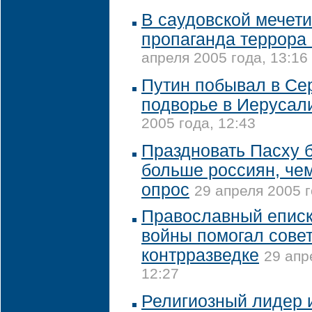
В саудовской мечети
пропаганда террора 
апреля 2005 года, 13:16
Путин побывал в Се
подворье в Иерусал
2005 года, 12:43
Праздновать Пасху б
больше россиян, че
опрос
29 апреля 2005 г
Православный еписк
войны помогал сове
контрразведке
29 апр
12:27
Религиозный лидер 