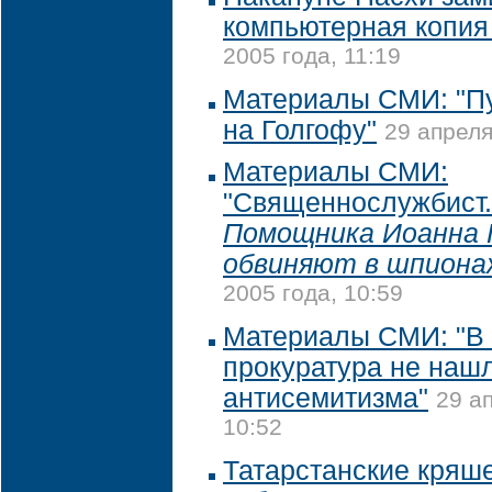
компьютерная копия
2005 года, 11:19
Материалы СМИ: "П
на Голгофу"
29 апреля
Материалы СМИ:
"Священнослужбист.
Помощника Иоанна П
обвиняют в шпиона
2005 года, 10:59
Материалы СМИ: "В 
прокуратура не наш
антисемитизма"
29 а
10:52
Татарстанские кряш