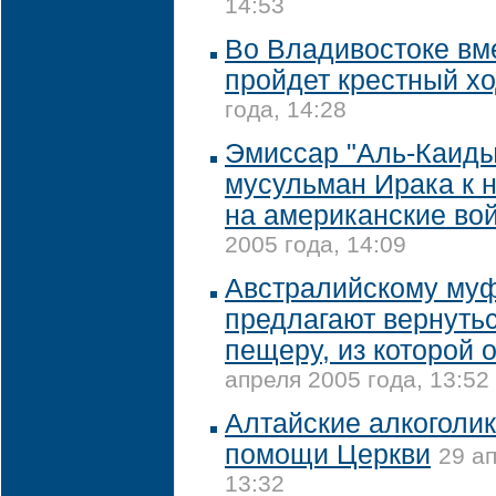
14:53
Во Владивостоке вм
пройдет крестный х
года, 14:28
Эмиссар "Аль-Каиды
мусульман Ирака к 
на американские во
2005 года, 14:09
Австралийскому му
предлагают вернутьс
пещеру, из которой 
апреля 2005 года, 13:52
Алтайские алкоголик
помощи Церкви
29 а
13:32