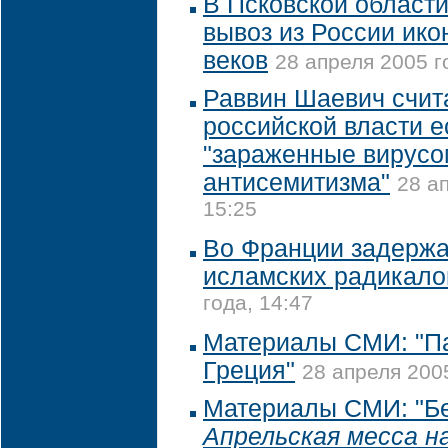
В Псковской област
вывоз из России икон
веков
28 апреля 2005 г
Раввин Шаевич счита
российской власти е
"зараженные вирусо
антисемитизма"
28 а
15:25
Во Франции задержа
исламских радикало
года, 14:47
Материалы СМИ: "П
Греция"
28 апреля 2005
Материалы СМИ: "Б
Апрельская месса н