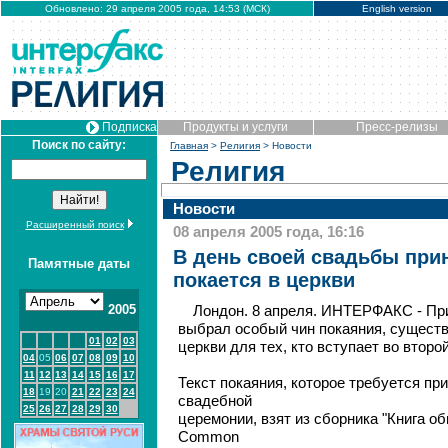
Обновлено: 29 апреля 2005 года, 14:53 (МСК)
English version
Подписка
Продукты и услуги
Пресс-релизы
Поиск по сайту:
Главная
>
Религия
> Новости
Религия
Новости
Расширенный поиск
08 апреля 2005 года, 16:16
В день своей свадьбы при
Памятные даты
покается в церкви
2005
Лондон. 8 апреля. ИНТЕРФАКС - Пр
выбрал особый чин покаяния, сущест
01
02
03
церкви для тех, кто вступает во второй
04
05
06
07
08
09
10
11
12
13
14
15
16
17
Текст покаяния, которое требуется пр
18
19
20
21
22
23
24
свадебной
25
26
27
28
29
30
церемонии, взят из сборника "Книга об
Common