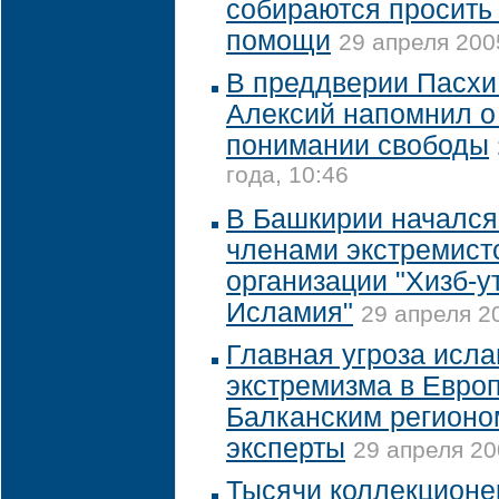
собираются просить
помощи
29 апреля 200
В преддверии Пасхи
Алексий напомнил о
понимании свободы
года, 10:46
В Башкирии начался
членами экстремист
организации "Хизб-у
Исламия"
29 апреля 2
Главная угроза исла
экстремизма в Европ
Балканским регионо
эксперты
29 апреля 20
Тысячи коллекционе