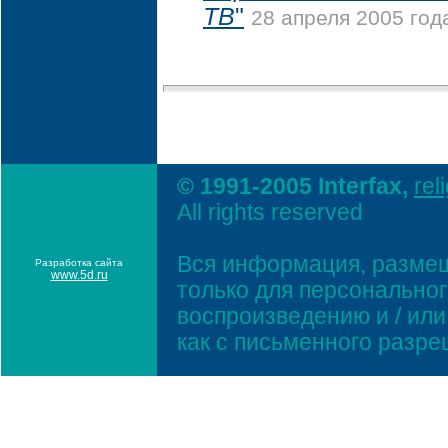
ТВ
"
28 апреля 2005 года
© 1991-2005 Interfax,
rel
All rights reserved
Вся информация, размещ
Разработка сайта
www.5d.ru
только для персонально
воспроизведению и / ил
как с письменного разр