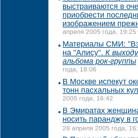
выстраиваются в оч
приобрести последн
изображением преж
апреля 2005 года, 19:25
Материалы СМИ: "Вз
на "Алису".
К выходу
альбома рок-группы
года, 18:06
В Москве испекут ок
тонн пасхальных ку
2005 года, 16:42
В Эмиратах женщин
носить паранджу в 
28 апреля 2005 года, 16