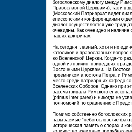
богословскому диалогу между Римс
Православной Церквами), так и в 
(Московский Патриархат ведет диал
епископскими конференциями отдел
диалог осуществляется уже тридцать
очевидны. Как очевидно и наличие
наших доктринах.
На сегодня главный, хотя и не ед
католиков и православных вопрос 
во Вселенской Церкви. Когда-то ра
одной из причин, приведших к раз
Восточными Церквами. На Востоке
преемником апостола Петра, и Рим
место среди патриарших кафедр со
Вселенских Соборов. Однако при э
рассматривала Римского епископа к
(primus inter pares) и никогда не у
полномочий по сравнению с Предст
Помимо собственно богословских ра
называемые "небогословские факто
историческая память о спорах и ко
количество взаимных предубеждений