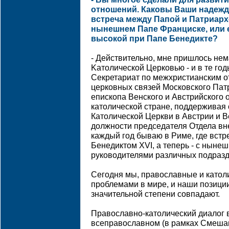
отношений. Каковы Ваши надежд
встреча между Папой и Патриарх
нынешнем Папе Франциске, или 
высокой при Папе Бенедикте?
- Действительно, мне пришлось нем
Kатолической Церковью - и в те год
Секретариат по межхристианским 
церковных связей Московского Патр
епископа Венского и Австрийского 
католической стране, поддерживая
Католической Церкви в Австрии и В
должности председателя Отдела вн
каждый год бываю в Риме, где встр
Бенедиктом XVI, а теперь - с ныне
руководителями различных подразд
Сегодня мы, православные и катол
проблемами в мире, и наши позици
значительной степени совпадают.
Православно-католический диалог в
всеправославном (в рамках Смеша