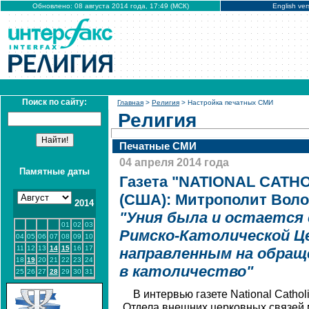
Обновлено: 08 августа 2014 года, 17:49 (МСК)
English ver
Поиск по сайту:
Главная
>
Религия
> Настройка печатных СМИ
Религия
Печатные СМИ
04 апреля 2014 года
Памятные даты
Газета "NATIONAL CATH
(США): Митрополит Воло
2014
"Уния была и остается
01
02
03
Римско-Католической Це
04
05
06
07
08
09
10
11
12
13
14
15
16
17
направленным на обращ
18
19
20
21
22
23
24
в католичество"
25
26
27
28
29
30
31
В интервью газете National Cathol
Отдела внешних церковных связей