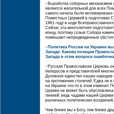
- Выработка соборных механизмов
является желательной для всех По
самого начала было мотивировано 
Поместных Церквей в подготовке С
1961 году в ходе Всеправославног
Сейчас эта многолетняя подготовит
концу, поэтому созыв Собора намече
помешают непредвиденные обстоят
- Политика России на Украине в
Западе. Какова позиция Правос
Запада в этом вопросе ошибочн
- Русская Православная Церковь ох
белорусов и представителей многих
Духовное единство наших народов
на протяжении столетий. Едва ли и
на Украине что-то в этом изменит.
Церкви не может быть обусловлена 
линией: ведь чадами нашей Церкв
различных политических воззрений,
Чем ближе мы к Богу, тем ближе друг