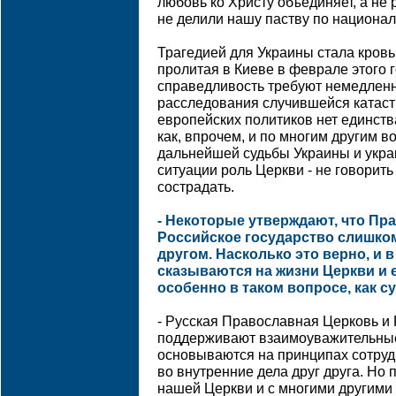
любовь ко Христу объединяет, а не
не делили нашу паству по национал
Трагедией для Украины стала кров
пролитая в Киеве в феврале этого г
справедливость требуют немедленн
расследования случившейся катас
европейских политиков нет единств
как, впрочем, и по многим другим 
дальнейшей судьбы Украины и украи
ситуации роль Церкви - не говорить
сострадать.
- Некоторые утверждают, что Пр
Российское государство слишком
другом. Насколько это верно, и 
сказываются на жизни Церкви и е
особенно в таком вопросе, как 
- Русская Православная Церковь и 
поддерживают взаимоуважительные
основываются на принципах сотруд
во внутренние дела друг друга. Но
нашей Церкви и с многими другими 