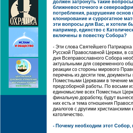
должен затронуть такие вопросы,
ближневосточного и североафрик
потребления, разрушение основ 
клонирование и суррогатное ма
эти вопросы для Вас, и хотели б
например, единство с Католичес
включены в повестку Собора?
- Эти слова Святейшего Патриарха
Русской Православной Церкви, в со
дня Всеправославного Собора нео
актуальными для современного об
реакции со стороны мирового Право
перечень из десяти тем, документы
Поместными Церквами в течение мн
предсоборной работы. По восьми из
единомыслие всех Поместных Церкв
финальную доработку, будут вынес
них есть и тема отношения Правос
диалогов с другими христианскими
католичество.
- Почему необходим этот Собор, 