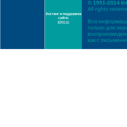
© 1991-2014 In
All rights reserv
Хостинг и поддержка
сайта:
Вся информаци
allgn.ru
только для пе
воспроизведени
как с письмен