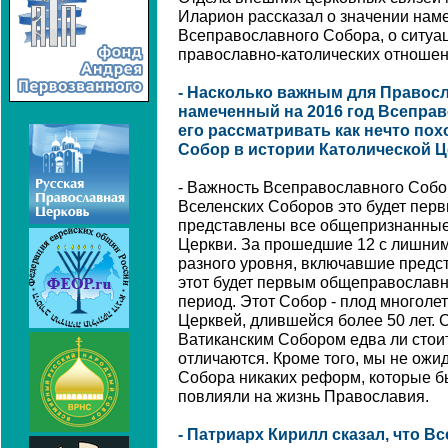
Иларион рассказал о значении наме
Всеправославного Собора, о ситуац
православно-католических отношен
- Насколько важным для Правос
намеченный на 2016 год Всепра
его рассматривать как нечто по
Собор в истории Католической 
- Важность Всеправославного Собор
Вселенских Соборов это будет перв
представлены все общепризнанные
Церкви. За прошедшие 12 с лишним
разного уровня, включавшие предс
этот будет первым общеправослав
период. Этот Собор - плод многол
Церквей, длившейся более 50 лет. 
Ватиканским Собором едва ли стоит
отличаются. Кроме того, мы не ожи
Собора никаких реформ, которые 
повлияли на жизнь Православия.
- Патриарх Кирилл сказал, что 