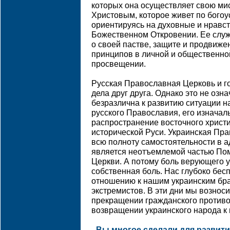
которых она осуществляет свою ми
Христовым, которое живет по бого
ориентируясь на духовные и нравс
Божественном Откровении. Ее служ
о своей пастве, защите и продвиж
принципов в личной и общественно
просвещении.
Русская Православная Церковь и г
дела друг друга. Однако это не озна
безразлична к развитию ситуации на
русского Православия, его изначал
распространение восточного христ
исторической Руси. Украинская Пр
всю полноту самостоятельности в 
является неотъемлемой частью По
Церкви. А потому боль верующего у
собственная боль. Нас глубоко бес
отношению к нашим украинским бра
экстремистов. В эти дни мы возно
прекращении гражданского противо
возвращении украинского народа к
- Вы многое сделали для развит