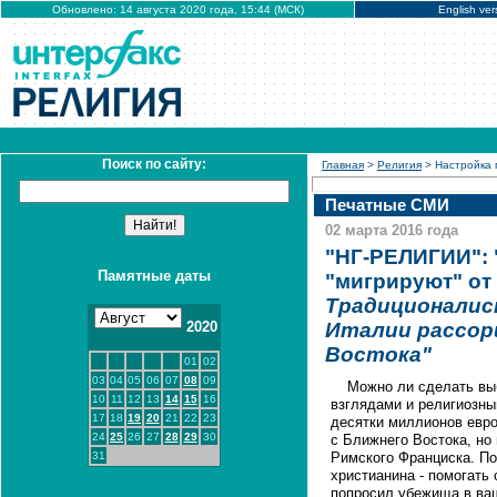
Обновлено: 14 августа 2020 года, 15:44 (МСК)
English ver
Поиск по сайту:
Главная
>
Религия
> Настройка 
Печатные СМИ
02 марта 2016 года
"НГ-РЕЛИГИИ": 
Памятные даты
"мигрируют" от
Традиционалис
2020
Италии рассори
Востока"
01
02
03
04
05
06
07
08
09
Можно ли сделать вы
10
11
12
13
14
15
16
взглядами и религиозны
17
18
19
20
21
22
23
десятки миллионов евр
24
25
26
27
28
29
30
с Ближнего Востока, но
31
Римского Франциска. П
христианина - помогать
попросил убежища в ва