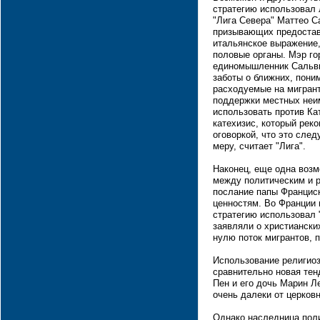
стратегию использовал 
"Лига Севера" Маттео С
призывающих предостав
итальянское выражение
половые органы. Мэр го
единомышленник Сальви
заботы о ближних, пони
расходуемые на мигрант
поддержки местных неим
использовать против Ка
катехизис, который рек
оговоркой, что это сле
меру, считает "Лига".
Наконец, еще одна возм
между политическим и р
послание папы Франциск
ценностям. Во Франции 
стратегию использовал
заявляли о христиански
нулю поток мигрантов, 
Использование религиоз
сравнительно новая тен
Пен и его дочь Марин Л
очень далеки от церков
Однако наследница пол