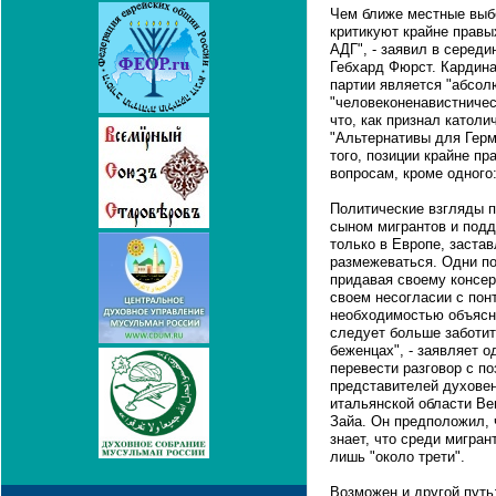
Чем ближе местные выб
критикуют крайне правы
АДГ", - заявил в серед
Гебхард Фюрст. Кардина
партии является "абсол
"человеконенавистничес
что, как признал катол
"Альтернативы для Гер
того, позиции крайне пр
вопросам, кроме одного:
Политические взгляды п
сыном мигрантов и подд
только в Европе, заста
размежеваться. Одни по
придавая своему консер
своем несогласии с пон
необходимостью объясн
следует больше заботит
беженцах", - заявляет 
перевести разговор с п
представителей духовен
итальянской области Ве
Зайа. Он предположил, 
знает, что среди мигра
лишь "около трети".
Возможен и другой путь