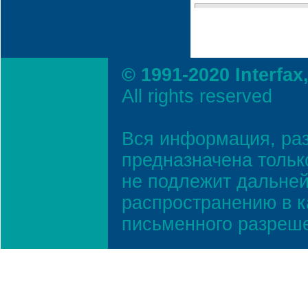
© 1991-2020 Interfax
All rights reserved
Вся информация, ра
предназначена тольк
не подлежит дальней
распространению в к
письменного разреш