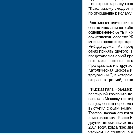
Пен строит карьеру конс
"Католицизму следует 
по отношению к исламу",
Реакцию католических е
она не имела ничего об
одновременно быть и хр
архиепископ Марселя Ж
мнение пресс-секретар
Рибадо-Дюма: "Мы продо
отказ принять другого, 
представляют собой про
есть такие, которые не 
Франции, как и в других
Католическая церковь и
треугольник", в котором
вторая - к третьей, но 
Римский папа Франциск
всемирной кампанию по 
визита в Мексику понт
вынужденным переселен
выступил с обличением
Трампа, назвав его взг
христианством. Ранее В
других американских по
2014 году, когда прези
утечкам, не сошлись в о