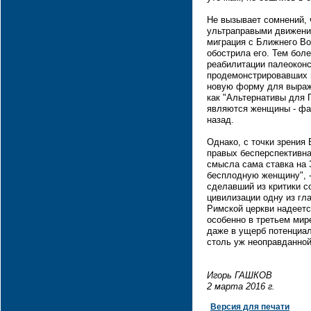
Не вызывает сомнений, 
ультраправыми движения
миграция с Ближнего В
обострила его. Тем бол
реабилитации палеокон
продемонстрировавших п
новую форму для выраж
как "Альтернативы для 
являются женщины - фа
назад.
Однако, с точки зрения
правых бесперспективна 
смысла сама ставка на 
бесплодную женщину", -
сделавший из критики с
цивилизации одну из гл
Римской церкви надеетс
особенно в третьем мир
даже в ущерб потенциа
столь уж неоправданной
Игорь ГАШКОВ
2 марта 2016 г.
Версия для печати