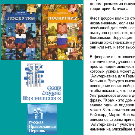
делом, разместив выну
территории Ватикана.
Жест доброй воли со ст
незамеченным, если бы 
необычной для себя нас
выступая против тех, к
беженцами. Верующим - 
своими христианскими у
они или нет, и этот выбо
В феврале с.г. отношен
католическим духовенст
проста: надвигающиеся 
которых успеха может д
"Альтернатива для Герм
Кельна и Эрфурта вмеш
освещение своих соборо
чтобы показать, что не 
Ультраконсерваторы в д
фразу. "Храм - это дом 
заявил один из лидеров 
может быть альтернатив
Райнхард Маркс. Возгл
епископов страны приня
"Альтернативы" участие
намечен на ближайшее 