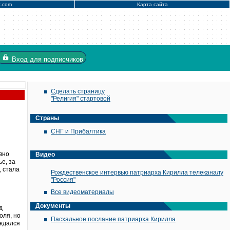
x.com
Карта сайта
Вход
для подписчиков
Сделать страницу
"Религия" стартовой
Страны
СНГ и Прибалтика
вно
Видео
е, за
, стала
Рождественское интервью патриарха Кирилла телеканалу
"Россия"
Все видеоматериалы
Документы
д
оля, но
Пасхальное послание патриарха Кирилла
уждался