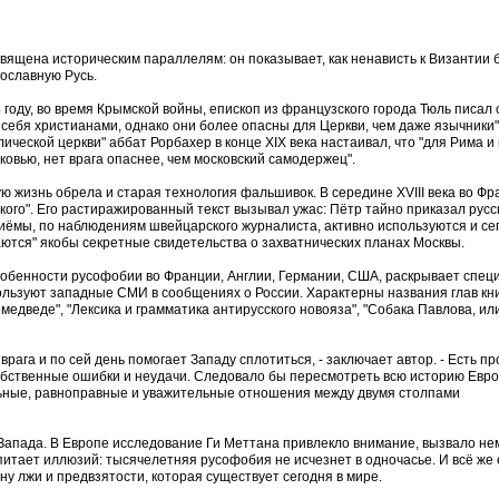
священа историческим параллелям: он показывает, как ненависть к Византии
вославную Русь.
 году, во время Крымской войны, епископ из французского города Тюль писал
себя христианами, однако они более опасны для Церкви, чем даже язычники"
ической церкви" аббат Рорбахер в конце XIX века настаивал, что "для Рима и 
рковью, нет врага опаснее, чем московский самодержец".
ю жизнь обрела и старая технология фальшивок. В середине XVIII века во Ф
ого". Его растиражированный текст вызывал ужас: Пётр тайно приказал русс
иёмы, по наблюдениям швейцарского журналиста, активно используются и сег
ются" якобы секретные свидетельства о захватнических планах Москвы.
обенности русофобии во Франции, Англии, Германии, США, раскрывает спец
ользуют западные СМИ в сообщениях о России. Характерны названия глав кни
медведе", "Лексика и грамматика антирусского новояза", "Собака Павлова, ил
врага и по сей день помогает Западу сплотиться, - заключает автор. - Есть пр
 собственные ошибки и неудачи. Следовало бы пересмотреть всю историю Евр
льные, равноправные и уважительные отношения между двумя столпами
т Запада. В Европе исследование Ги Меттана привлекло внимание, вызвало н
итает иллюзий: тысячелетняя русофобия не исчезнет в одночасье. И всё же 
ну лжи и предвзятости, которая существует сегодня в мире.