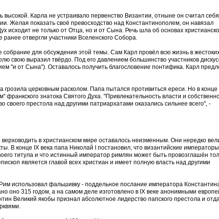
ь высокой. Карла не устраивало первенство Византии, отныне он считал себя
и. Желая показать своё превосходство над Константинополем, он навязал
ух исходит не только от Отца, но и от Сына. Речь шла об основах христианск
е ранее отвергли участники Вселенского Собора.
 собрание для обсуждения этой темы. Сам Карл провёл всю жизнь в жестоки
волю свою выразил твёрдо. Под его давлением большинство участников диску
ием "и от Сына"). Оставалось получить благословение понтифика. Карл пред
ла грозила церковным расколом. Папа пытался противиться ереси. Но в конце
м" франкского знатока Святого Духа. "Привлекательность власти и собственн
о своего престола над другими патриархатами оказались сильнее всего", -
 верховодить в христианском мире оставалось неизменным. Они нередко вел
. В конце IX века папа Николай I постановил, что византийские императоры
оего титула и что истинный император римлян может быть провозглашён тол
епископ является главой всех христиан и имеет полную власть над другими
 Рим использовал фальшивку - поддельное послание императора Константин
но оно 315 годом, а на самом деле изготовлено в IX веке анонимными европ
нтин Великий якобы признал абсолютное лидерство папского престола и отд
рквями.