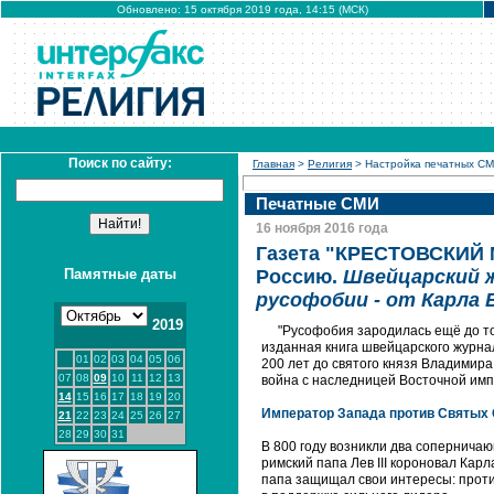
Обновлено: 15 октября 2019 года, 14:15 (МСК)
Поиск по сайту:
Главная
>
Религия
> Настройка печатных С
Печатные СМИ
16 ноября 2016 года
Газета "КРЕСТОВСКИЙ М
Памятные даты
Россию.
Швейцарский 
русофобии - от Карла 
2019
"Русофобия зародилась ещё до тог
изданная книга швейцарского журна
01
02
03
04
05
06
200 лет до святого князя Владимир
07
08
09
10
11
12
13
война с наследницей Восточной имп
14
15
16
17
18
19
20
Император Запада против Святых 
21
22
23
24
25
26
27
28
29
30
31
В 800 году возникли два соперничаю
римский папа Лев III короновал Кар
папа защищал свои интересы: проти