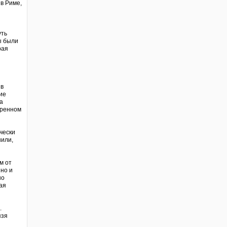
 в Риме,
уть
ы были
рая
ив
ие
а
еренном
чески
шили,
м от
 но и
но
ая
.
язя