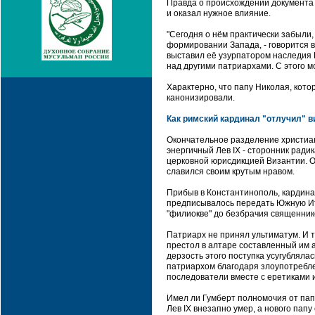
Правда о происхождении документа 
и оказал нужное влияние.
"Сегодня о нём практически забыли
формировании Запада, - говорится в
выставил её узурпатором наследия
над другими патриархами. С этого м
Характерно, что папу Николая, кото
канонизировали.
Как римский кардинал "отлучил" в
Окончательное разделение христиан
энергичный Лев IX - сторонник ради
церковной юрисдикцией Византии. О
славился своим крутым нравом.
Прибыв в Константинополь, кардин
предписывалось передать Южную Ита
"филиокве" до безбрачия священник
Патриарх не принял ультиматум. И 
престол в алтаре составленный им а
дерзость этого поступка усугубляла
патриархом благодаря злоупотребле
последователи вместе с еретиками и
Имел ли Гумберт полномочия от пап
Лев IX внезапно умер, а нового папу