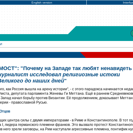
English version
Interfa
МИ
ОСТ": "Почему на Западе так любят ненавидеть
журналист исследовал религиозные истоки
Великого до наших дней
"
о, как Россия вышла на арену истории", - с этого парадокса начинается неда
листа, депутата парламента Женевы Ги Меттана. Ещё в раннем Средневековь
а Запад начал борьбу против Византии. Её продолжением, доказывает Меттан
ерии - православной Русью.
Отцов
щих центра силы с двумя императорами - в Риме и Константинополе. В тот го
ла I, лидера германского племени франков. Это вызвало протест Константиноп
в него зрели заговоры, на Рим наступали агрессивные племена, понтифик н