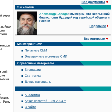
Все документы
Эксклюзив
Александр Борода
: Мы верим, что Всевышний
ой веры
благословит будущий год еврейской общины и
России
Подробнее
х войнах
ссии
ложил
Все интервью
Мониторинг СМИ
 концов
ое
Печатные СМИ
Электронные и сетевые СМИ
Справочные материалы
Биографии
и себя
, не
Статистика
ько на
Другие материалы
а
Аналитика
ейскими
Архив новостей 1989-2004 гг.
ал Риму
О сайте