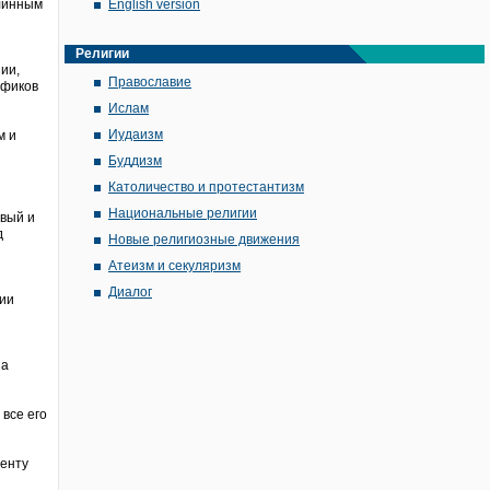
длинным
English version
Религии
ии,
Православие
ификов
Ислам
Иудаизм
м и
Буддизм
Католичество и протестантизм
Национальные религии
ивый и
д
Новые религиозные движения
Атеизм и секуляризм
Диалог
тии
на
все его
менту