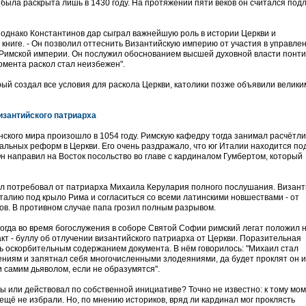
была раскрыта лишь в 1430 году. На протяжении пяти веков он считался по
, однако Константинов дар сыграл важнейшую роль в истории Церкви и
 книге. - Он позволил оттеснить Византийскую империю от участия в управлен
 Римской империи. Он послужил обоснованием высшей духовной власти понт
омента раскол стал неизбежен".
рый создал все условия для раскола Церкви, католики позже объявили велики
изантийского патриарха
ского мира произошло в 1054 году. Римскую кафедру тогда занимал расчётл
кальных реформ в Церкви. Его очень раздражало, что юг Италии находится по
н направил на Восток посольство во главе с кардиналом Гумбертом, который
ал потребовал от патриарха Михаила Керулария полного послушания. Визан
лию под крыло Рима и согласиться со всеми латинскими новшествами - от
ов. В противном случае папа грозил полным разрывом.
тогда во время богослужения в соборе Святой Софии римский легат положил 
кт - буллу об отлучении византийского патриарха от Церкви. Поразительная
сь оскорбительным содержанием документа. В нём говорилось: "Михаил стал
ниям и запятнал себя многочисленными злодеяниями, да будет проклят он и 
 самим дьяволом, если не образумятся".
ы или действовал по собственной инициативе? Точно не известно: к тому мо
 ещё не избрали. Но, по мнению историков, вряд ли кардинал мог проклясть