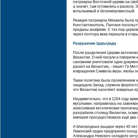
патриарха Восточной церкви на свой
а значит, там готовились к расколу.
вспыльчивый и бескомпромиссный.
Реакция патриарха Михаила была пр
Константинополь. Папское посольств
преданы анафеме. С тех пор церков
через полтора века перешла в откр
Разрушение Царьграда
После разделения Церкви католичес
Византии. О ней писали и говорили 
сановники уничтожили одни докумен
раскол на Византию, - пишет Ги Мет
извращении Символа веры: якобы она
Такая политика была проявлением ч
защищала Запад, служила форпостом
что Византию населяют коварные ер
Неудивительно, что в 1204 году арм
мусульман, направилась на завоева
агрессивная католическая пропаган
разграбили столицу Византии, оскв
империя просуществовала ещё два ст
А благородные рыцари через 40 лет 
Ливонский орден предпринял поход н
Александра Невского охладило энту