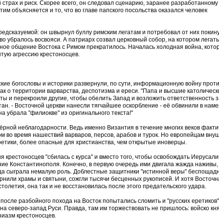
 страх и риск. Скорее всего, он следовал сценарию, заранее разработанному
 Этим объясняется и то, что во главе папского посольства оказался человек
едсказуемой: он швырнул буллу римским легатам и потребовал от них покин
о убралось восвояси. А патриарх созвал церковный собор, на котором легат
ное общение Востока с Римом прекратилось. Началась холодная война, кото
ытую агрессию крестоносцев.
кие богословы и историки развернули, по сути, информационную войну прот
как о территории варварства, деспотизма и ереси. "Папа и высшие католическ
ты и перекроили другие, чтобы обелить Запад и возложить ответственность з
тан. - Восточной церкви нанесли тягчайшее оскорбление - её обвинили в нам
 убрала "филиокве" из оригинального текста!"
ёрной неблагодарности. Ведь именно Византия в течение многих веков факти
 во время нашествий варваров, персов, арабов и турок. Но европейцам вну
етики, более опасные для христианства, чем открытые иноверцы.
ия крестоносцев "сбилась с курса" и вместо того, чтобы освобождать Иерусали
ние Константинополя. Конечно, в первую очередь ими двигала жажда наживы,
да сыграла немалую роль. Доблестные защитники "истинной веры" беспощад
ернили храмы и святыни, сожгли тысячи бесценных рукописей. И хотя Восточн
олетия, она так и не восстановилась после этого предательского удара.
после разбойного похода на Восток попытались сломить и "русских еретиков"
а северо-запад Руси. Правда, там им торжествовать не пришлось: войско кн
зиазм крестоносцев.