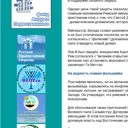
в поддержке сильного лидера.
Однако цена такой защиты оказалас
главным преемником Римской импери
христианам спор о том, что Святой Д
- догматическом добавлении, которо
Император Запада созвал церковное
и не был утончённым теологом, но 
согласились с "филиокве" (добавлен
папе утвердить новый догмат.
Лев III был смущён: инициатива Кар
Рим согласился с "великим открытие
желание пап установить верховенств
заключает Ги Меттан.
На редкость ловкая фальшивка
Понтифики менялись, но их желание
вызывающе, нарывались на конфликты
знающие латыни, не заслуживают св
Западе. Он утверждал, что римский 
епископами.
Для обоснования своих притязаний
Великого папе Сильвестру. Датирова
умельцами. В этом послании Конста
духовную власть над Восточными це