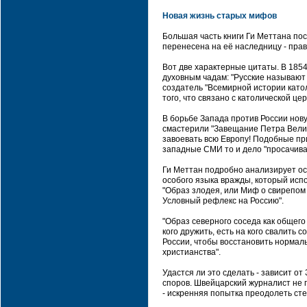
Новая жизнь старых мифов
Большая часть книги Ги Меттана по
перенесена на её наследницу - пра
Вот две характерные цитаты. В 1854
духовным чадам: "Русские называют 
создатель "Всемирной истории катол
того, что связано с католической це
В борьбе Запада против России нову
смастерили "Завещание Петра Велик
завоевать всю Европу! Подобные пр
западные СМИ то и дело "просачива
Ги Меттан подробно анализирует ос
особого языка вражды, который исп
"Образ злодея, или Миф о свирепом 
Условный рефлекс на Россию".
"Образ северного соседа как общего 
кого дружить, есть на кого свалить
России, чтобы восстановить норма
христианства".
Удастся ли это сделать - зависит о
споров. Швейцарский журналист не п
- искренняя попытка преодолеть сте