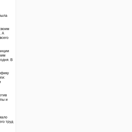
 была
 своим
. А
всего
ранции
ким
одня. В
ифику
ги:
и
отив
опы и
емало
его труд