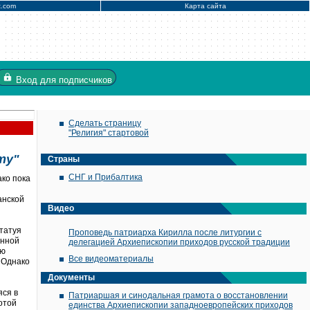
x.com
Карта сайта
Вход
для подписчиков
Сделать страницу
"Религия" стартовой
ту"
Страны
СНГ и Прибалтика
ако пока
анской
Видео
татуя
Проповедь патриарха Кирилла после литургии с
енной
делегацией Архиепископии приходов русской традиции
ею
Все видеоматериалы
 Однако
Документы
яся в
Патриаршая и синодальная грамота о восстановлении
отой
единства Архиепископии западноевропейских приходов