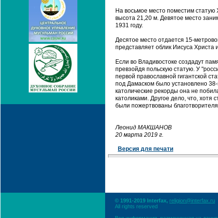
На восьмое место поместим статую Х
высота 21,20 м. Девятое место заним
1931 году.
Десятое место отдается 15-метров
представляет облик Иисуса Христа и
Если во Владивостоке создадут пам
превзойдя польскую статую. У "росс
первой православной гигантской ста
под Дамаском было установлено 38-
католические рекорды она не побил
католиками. Другое дело, что, хотя 
были пожертвованы благотворителя
Леонид МАКШАНОВ
20 марта 2019 г.
Версия для печати
© 1991-2019 Interfax,
religion@interfax.ru
All rights reserved