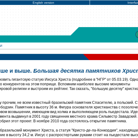
English version
Interfa
МИ
ыше и выше.
Большая десятка памятников Хрис
вить гигантскую статую Иисуса Христа (подробнее в "НГР" от 05.03.19). Одн
ого конкурентов на этом поприще. Вспомним наиболее высокие монументы
овой религии и выстроим их рейтинг. Так сказать, "большую десятку" христи
у прочим, не всем известный бразильский памятник Спасителю, а польский. С
бодзин. Памятник в высоту 36 м. Фигура основателя христианства с позолоч
тровом возвышении, имеющем вид холма и выполняющем роль пьедестала. Ид
умента выдвинул в 2001 году священник местного храма Сильвестр Завадский.
добрил этот проект. В ноябре 2010 года состоялось открытие памятника.
бразильский монумент Христа, а статуя "Кристо-де-ла-Конкордия", находяща
ие в высоту 34,2 м. Иисус с распростертыми руками стоит на пьедестале выс