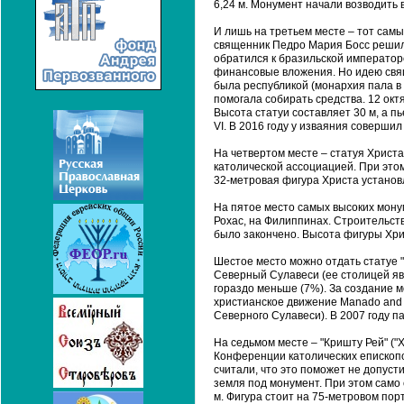
6,24 м. Монумент начали возводить 
И лишь на третьем месте – тот сам
священник Педро Мария Босс решил,
обратился к бразильской император
финансовые вложения. Но идею свящ
была республикой (монархия пала в 
помогала собирать средства. 12 ок
Высота статуи составляет 30 м, а п
VI. В 2016 году у изваяния соверши
На четвертом месте – статуя Христа
католической ассоциацией. При этом
32-метровая фигура Христа установ
На пятое место самых высоких мону
Рохас, на Филиппинах. Строительств
было закончено. Высота фигуры Хри
Шестое место можно отдать статуе 
Северный Сулавеси (ее столицей яв
гораздо меньше (7%). За создание 
христианское движение Manado and N
Северного Сулавеси). В 2007 году па
На седьмом месте – "Кришту Рей" ("
Конференции католических епископ
считали, что это поможет не допуст
земля под монумент. При этом само 
м. Фигура стоит на 75-метровом порт