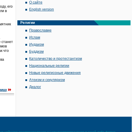
О сайте
ду, его
English version
ли в
Религии
мятник
Православие
,
Ислам
е станет
Иудаизм
имов
к что
Буддизм
Католичество и протестантизм
тва
Национальные религии
Новые религиозные движения
Атеизм и секуляризм
Диалог
ницу