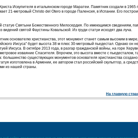
риста Искупителя в итальянском городе Маратеи. Памятник создали в 1965 го
ает 21-метровый Christo del Otero в городе Паленсия, в Испании. Его построи
ой статуе Святыни Божественного Милосердия. По имеющимся сведениям, па
з видений святой Фаустины Ковальской. Из груди статуи исходят два луча.
ятник основателю христианства, этот монумент станет самым высоким в мире
ийского Иисуса" будет высота 38 м плюс 30-метровый пьедестал. Однако он н
туей Иисуса. В октябре 2013 года, в разгар гражданской войны, на горе Херув
метровое изваяние Спасителя. Впрочем, это высота вместе с пьедесталом, та
а: большинство существующих монументов основателя христианства создано
статуя изготовлена в Армении, ее автором стал российский скульптор, а средс
ми из нашей страны.
На главную стра