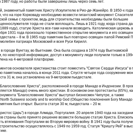
в 1987 году, но работы были завершены лишь через семь лет.
ый, знаменитый памятник Христу Искупителю в Рио-де-Жанейро. В 1850-х года
 что на горе Корковаду необходимо возвести гигантский монумент Спасителя
ской семье с проектом, ведь для строительства необходимы были большие
еннослужителя тогда не стали воплощать. Лишь в 1921 году, когда страна да
1889 году), статую Христа все-таки начали возводить. Католическая церковь 
тября 1931 года произошло торжественное открытие монумента и его освящен
ьедестала – 8 м. В 1965 году памятник был повторно освящен папой Римский 
л молебен патриарх Московский и всея Руси Кирилл.
 в городе Вунгтау, во Вьетнаме. Она была создана в 1974 году Вьетнамской
, по некоторой информации, доступ к монументу люди получили только в 1994
лена на 4-метровой платформе.
ментов основателя христианства стоит поместить "Святое Сердце Иисуса" в 
о памятника началось в конце 2011 года. Спустя четыре года сооружение мо
ста 31 м, она установлена на 9-метровом пьедестале.
"Благословение Христа", расположенной в городе Манадо в Индонезии. В пр
ляется Манадо) очень много христиан. В основном они протестанты (65%), к
монумента "Благословение Христа" выступал бизнесмен Чипутре, а также
orth Sulawesi society and to worship God (Общество поклонения Богу Манадо
мятник был открыт. Высота статуи 30 м, пьедестала – 20 м.
Христос Царь") в городе Алмада, Португалия. 20 апреля 1940 года на заседан
ов страны было принято решение возвести большую статую Христа. Епископ
ить втягивания Португалии во Вторую мировую войну. В 1941 году была получ
строительство осуществлялось с 1949 по 1959 год. Статуя "Кришту Рей" в выс
ике.