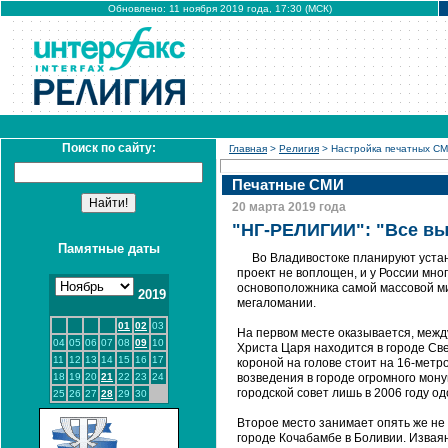
Обновлено: 11 ноября 2019 года, 17:30 (МСК)
Поиск по сайту:
Главная
>
Религия
> Настройка печатных С
Печатные СМИ
20 марта 2019 года
"НГ-РЕЛИГИИ": "Все в
Памятные даты
Во Владивостоке планируют устано
проект не воплощен, и у России мн
основоположника самой массовой мир
2019
мегаломании.
01
02
03
На первом месте оказывается, межд
04
05
06
07
08
09
10
Христа Царя находится в городе Све
11
12
13
14
15
16
17
короной на голове стоит на 16-ме
18
19
20
21
22
23
24
возведения в городе огромного мон
городской совет лишь в 2006 году о
25
26
27
28
29
30
Второе место занимает опять же не 
городе Кочабамбе в Боливии. Изваян