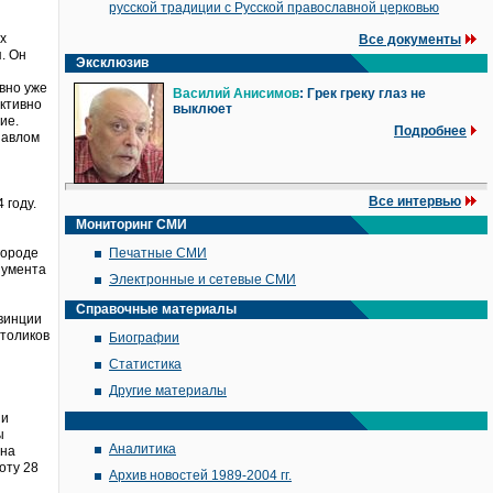
русской традиции с Русской православной церковью
х
Все документы
. Он
Эксклюзив
вно уже
Василий Анисимов
: Грек греку глаз не
активно
выклюет
ие.
Подробнее
Павлом
Все интервью
 году.
Мониторинг СМИ
городе
Печатные СМИ
нумента
Электронные и сетевые СМИ
Справочные материалы
овинции
атоликов
Биографии
Статистика
Другие материалы
ии
ы
Аналитика
ена
оту 28
Архив новостей 1989-2004 гг.