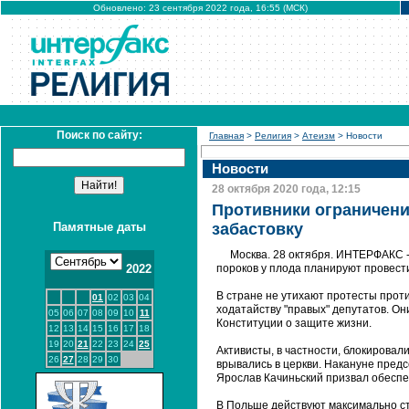
Обновлено: 23 сентября 2022 года, 16:55 (МСК)
Поиск по сайту:
Главная
>
Религия
>
Атеизм
> Новости
Новости
28 октября 2020 года, 12:15
Противники ограничени
Памятные даты
забастовку
Москва. 28 октября. ИНТЕРФАКС -
2022
пороков у плода планируют провести 
В стране не утихают протесты прот
01
02
03
04
ходатайству "правых" депутатов. Он
05
06
07
08
09
10
11
Конституции о защите жизни.
12
13
14
15
16
17
18
19
20
21
22
23
24
25
Активисты, в частности, блокировал
26
27
28
29
30
врывались в церкви. Накануне пред
Ярослав Качиньский призвал обеспе
В Польше действуют максимально ст