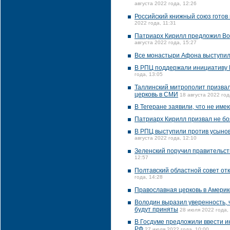
августа 2022 года, 12:26
Российский книжный союз готов
2022 года, 11:31
Патриарх Кирилл предложил Вол
августа 2022 года, 15:27
Все монастыри Афона выступил
В РПЦ поддержали инициативу Р
года, 13:05
Таллинский митрополит призвал
церковь в СМИ
18 августа 2022 год
В Тегеране заявили, что не им
Патриарх Кирилл призвал не бо
В РПЦ выступили против усынов
августа 2022 года, 12:10
Зеленский поручил правительст
12:57
Полтавский областной совет от
года, 14:28
Православная церковь в Америк
Володин выразил уверенность, 
будут приняты
28 июля 2022 года,
В Госдуме предложили ввести и
РФ
27 июля 2022 года, 10:00