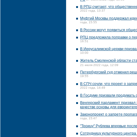
В РПЦ считают, что общественн
2022 года, 13:37
Муфтий Москвы поддержал идею 
года, 15:55
В России могут появиться общес
РПЦ предложила поправки о пе
16:51
В Иерусалимской церкви призва
10:00
Житель Смоленской области ст
21 июля 2022 года, 12:09
Петербургский суд отменил реш
19:55
В СПЧ сочли, что проект о зап
2022 года, 14:49
В Госдуме призвали продумать 
Венгерский парламент призвал з
качестве основы для евроинтег
Законопроект о запрете пропаг
года, 15:47
"Троицу" Рублева впервые посл
Сотрудницу культурного центра