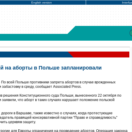
English version
Interfa
й на аборты в Польше запланировали
 По всей Польше противники запрета абортов в случае врожденных
забастовку в среду, сообщает Associated Press.
ив решения Конституционного суда Польши, вынесенного 22 октября по
и заявили, что аборт в таких случаях нарушает положение польской
и дороги в Варшаве, также известно о случаях, когда протестующие
седатель правящей консервативной партии "Право и справедливость"
чить церквям защиту.
рогие для Европы ограничения на проведение абортов. Операция законна