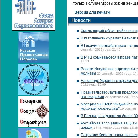
только в случае угрозы жизни женщ
Версия для печати
Новости
Хмельницкий областной совет 
В католических храмах Бельгии
В Госдуме прорабатывают вопро
сентября 2022 года, 21:46
В РПЦ сомневаются в праве лат
17:33
Власти Ингушетии опровергли с
молитвы
20 сентября 2022 года, 17
На западе Украины открыли дел
2022 года, 15:09
Правительство Латвии предложи
автокефалии
20 сентября 2022 год
Материалы СМИ: "Хиджаб поша
мощным протестам"
19 сентября
В Белграде задержали более 30
Российская ассоциация защиты
церкви
14 сентября 2022 года, 15:15
Патриарх Кирилл: попытки пост