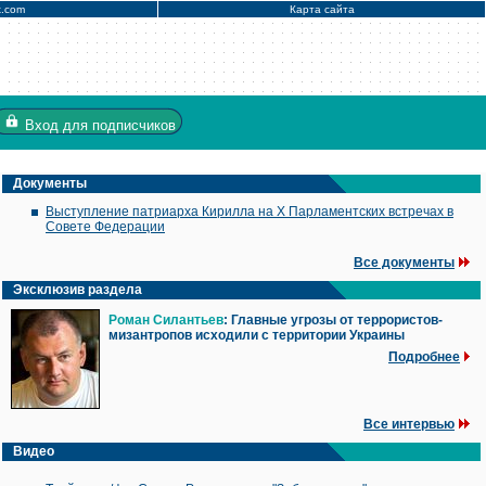
x.com
Карта сайта
Вход
для подписчиков
Документы
Выступление патриарха Кирилла на X Парламентских встречах в
Совете Федерации
Все документы
Эксклюзив раздела
Роман Силантьев
: Главные угрозы от террористов-
мизантропов исходили с территории Украины
Подробнее
Все интервью
Видео