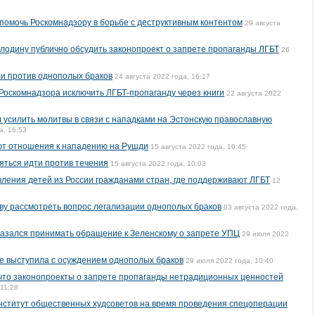
 помочь Роскомнадзору в борьбе с деструктивным контентом
29 августа
одину публично обсудить законопроект о запрете пропаганды ЛГБТ
26
и против однополых браков
24 августа 2022 года, 16:17
оскомнадзора исключить ЛГБТ-пропаганду через книги
22 августа 2022
 усилить молитвы в связи с нападками на Эстонскую православную
а, 16:53
еют отношения к нападению на Рушди
15 августа 2022 года, 10:45
яться идти против течения
15 августа 2022 года, 10:03
ления детей из России гражданами стран, где поддерживают ЛГБТ
12
ву рассмотреть вопрос легализации однополых браков
03 августа 2022 года,
казался принимать обращение к Зеленскому о запрете УПЦ
29 июля 2022
е выступила с осуждением однополых браков
29 июля 2022 года, 10:40
что законопроекты о запрете пропаганды нетрадиционных ценностей
 11:28
нститут общественных худсоветов на время проведения спецоперации