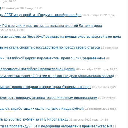
 года, 10:00
д
13 сентября 2022 года, 19:01
ы ЛГБТ могут пройти в Госдуме в октябре-ноябре
13 сентября 2022 года,
 РФ выступили против вмешательства властей Латвии в дела
 2022 года, 13:09
кую церковь за "беззубую" реакцию на вмешательство властей в ее дела
ь не стала спорить с государством по поводу своего статуса
12 сентября
ии Латвийской церкви парламентом: превзошли Средневековье
08
зависимости Латвийской православной церкви
08 сентября 2022 года, 18:20
ом светских властей Латвии в церковные дела
(дополненная версия)
05
-мизантропов исходили с территории Украины - эксперт
05 сентября 2022
смотреть передачу экспонатов религиозным организациям
02 сентября
далок, заработавших около полумиллиарда рублей
02 сентября 2022 года,
 до 200 тыс. рублей за ЛГБТ-пропаганду
31 августа 2022 года, 14:38
сти за пропаганду ЛГБТ и педофилии направлен в правительство РФ
31