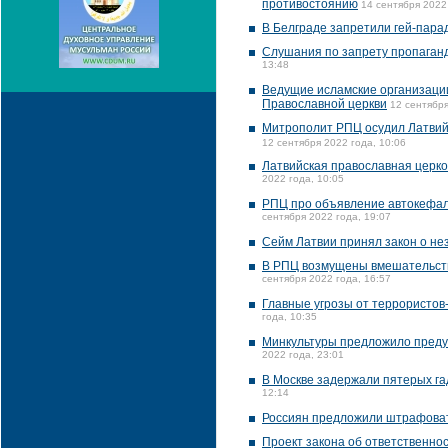
противостоянию
14 сентября 2022
В Белграде запретили гей-пара
Слушания по запрету пропаганд
13:48
Ведущие исламские организации
Православной церкви
12 сентября
Митрополит РПЦ осудил Латвийс
12 сентября 2022 года, 10:06
Латвийская православная церков
2022 года, 10:05
РПЦ про объявление автокефал
сентября 2022 года, 19:07
Сейм Латвии принял закон о не
В РПЦ возмущены вмешательств
сентября 2022 года, 16:57
Главные угрозы от террористов
года, 10:35
Минкультуры предложило преду
2022 года, 23:01
В Москве задержали пятерых га
12:14
Россиян предложили штрафовать
Проект закона об ответственно