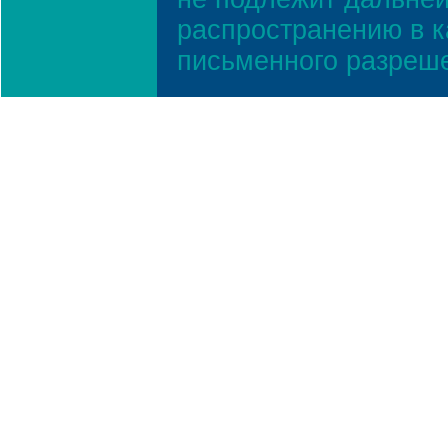
распространению в к
письменного разреш