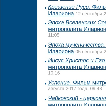
Крещение Руси.
Филь
Илариона
12 сентября 2
Эпоха Вселенских Cо
митрополита Иларио
11:05
Эпоха мученичества.
Илариона
05 сентября 2
Иисус Христос и Его
митрополита Иларио
10:16
Успение.
Фильм митр
августа 2017 года, 09:48
Чайковский - церков
митрополита Иларио