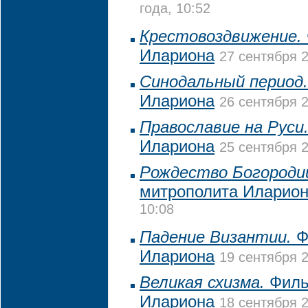
года, 10:52
Крестовоздвижение.
Илариона
27 сентября 2
Синодальный период.
Илариона
26 сентября 2
Православие на Руси
Илариона
25 сентября 2
Рождество Богороди
митрополита Иларио
10:08
Падение Византии.
Ф
Илариона
19 сентября 2
Великая схизма.
Филь
Илариона
18 сентября 2