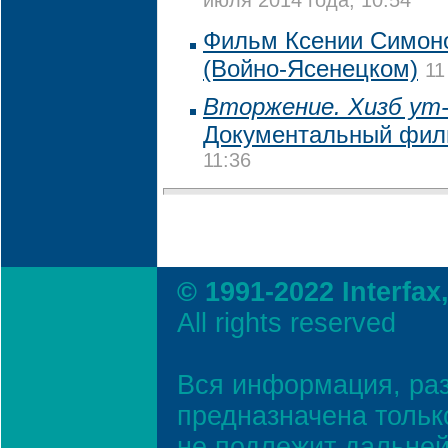
июля 2014 года, 10:54
Фильм Ксении Симоно
(Войно-Ясенецком)
11
Вторжение. Хизб ут-
Документальный фи
11:36
© 1991-2022 Interfax
All rights reserved
Вся информация, ра
предназначена тольк
не подлежит дальней