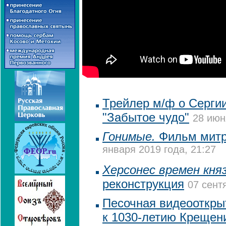
Трейлер м/ф о Серги
"Забытое чудо"
28 июн
Гонимые.
Фильм митр
января 2019 года, 21:27
Херсонес времен кня
реконструкция
07 сент
Песочная видеооткры
к 1030-летию Крещен