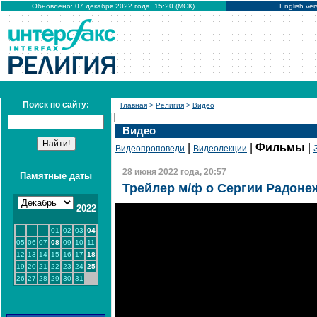
Обновлено: 07 декабря 2022 года, 15:20 (МСК)
English ver
Поиск по сайту:
Главная
>
Религия
>
Видео
Видео
|
|
Фильмы
|
Видеопроповеди
Видеолекции
28 июня 2022 года, 20:57
Памятные даты
Трейлер м/ф о Сергии Радоне
2022
01
02
03
04
05
06
07
08
09
10
11
12
13
14
15
16
17
18
19
20
21
22
23
24
25
26
27
28
29
30
31