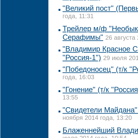
"Великий пост" (Перв
года, 11:31
Трейлер м/ф "Необык
Серафимы"
26 августа 
"Владимир Красное С
"Россия-1")
29 июля 201
"Победоносец" (т/к "Р
года, 16:03
"Гонение" (т/к "Россия
13:55
"Свидетели Майдана" 
ноября 2014 года, 13:20
Блаженнейший Владим