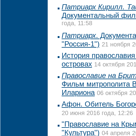
Патриарх Кирилл. Та
Документальный фил
года, 11:58
Патриарх
. Документ
"Россия-1")
21 ноября 2
История православия
островах
14 октября 201
Православие на Брит
Фильм митрополита В
Илариона
06 октября 20
Афон. Обитель Богоро
20 июня 2016 года, 12:26
"Православие на Крым
"Культура")
04 апреля 2