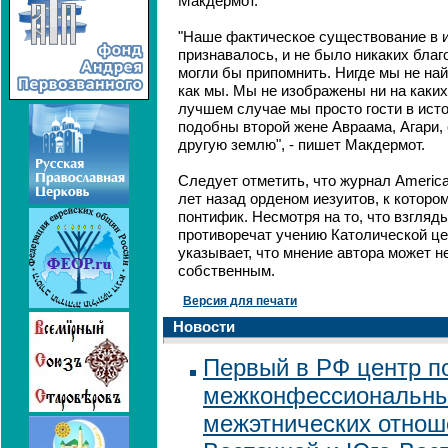
Макдермот.
"Наше фактическое существование в и
признавалось, и не было никаких бла
могли бы припомнить. Нигде мы не най
как мы. Мы не изображены ни на каких
лучшем случае мы просто гости в ист
подобны второй жене Авраама, Агари, 
другую землю", - пишет Макдермот.
Следует отметить, что журнал Americ
лет назад орденом иезуитов, к котор
понтифик. Несмотря на то, что взгляды
противоречат учению Католической це
указывает, что мнение автора может н
собственным.
Версия для печати
Новости
Первый в РФ центр п
межконфессиональны
межэтнических отнош