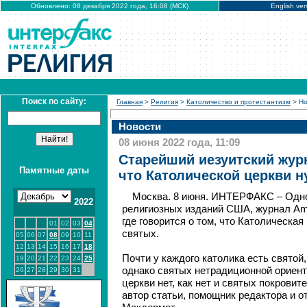
Обновлено: 08 декабря 2022 года, 16:08 (МСК)
English ver
Поиск по сайту:
Главная
>
Религия
>
Католичество и протестантизм
> Но
Новости
08 июня 2022 года, 11:09
Старейший иезуитский жур
Памятные даты
что Католической церкви 
Москва. 8 июня. ИНТЕРФАКС – Одно
2022
религиозных изданий США, журнал Ame
где говорится о том, что Католическа
01
02
03
04
святых.
05
06
07
08
09
10
11
12
13
14
15
16
17
18
Почти у каждого католика есть святой,
19
20
21
22
23
24
25
однако святых нетрадиционной ориент
26
27
28
29
30
31
церкви нет, как нет и святых покрови
автор статьи, помощник редактора и 