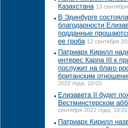
Казахстана
13 сентября
В Эдинбурге состоял
благодарности Елизаве
подданные прощаются
ее гроба
12 сентября 20
Патриарх Кирилл наде
интерес Карла III к 
послужит на благо ро
британским отношен
2022 года, 10:03
Елизавета II будет по
Вестминстерском абб
сентября 2022 года, 10:01
Патриарх Кирилл назв