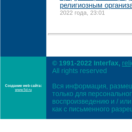
религиозным организ
2022 года, 23:01
© 1991-2022 Interfax,
rel
All rights reserved
Вся информация, размещ
Создание web сайта:
www.5d.ru
только для персонально
воспроизведению и / ил
как с письменного разр