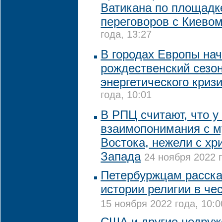
Ватикана по площадк
переговоров с Киево
года, 13:27
В городах Европы на
рождественский сезо
энергетического криз
года, 10:01
В РПЦ считают, что у
взаимопонимания с 
Востока, нежели с хр
Запада
24 ноября 2022 г
Петербуржцам расска
истории религии в чес
15 ноября 2022 года, 10:0
США и другие недруж