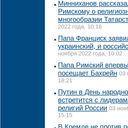
Минниханов рассказа
Римскому о религиоз
многообразии Татарс
2022 года, 10:16
Папа Франциск заявил
украинский, и россий
ноября 2022 года, 10:02
Папа Римский впервы
посещает Бахрейн
03 
18:21
Путин в День народно
встретится с лидера
религий России
03 ноя
15:15
В Кремле не против 