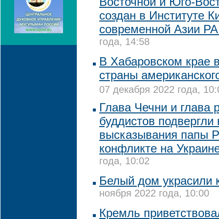
Восточной и Юго-Вос
создан в Институте К
современной Азии Р
года, 14:58
В Хабаровском крае 
страны американског
07 декабря 2022 года, 10:
Глава Чечни и глава 
буддистов подвергли 
высказывания папы Р
конфликте на Украин
года, 10:02
Белый дом украсили 
ноября 2022 года, 10:00
Кремль приветствова