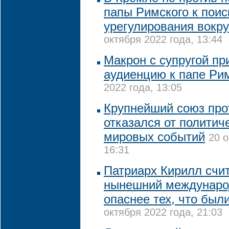
папы Римского к поис
урегулирования вокру
октября 2022 года, 13:44
Макрон с супругой пр
аудиенцию к папе Ри
2022 года, 13:05
Крупнейший союз про
отказался от политич
мировых событий
20 о
16:31
Патриарх Кирилл счит
нынешний междунаро
опаснее тех, что был
октября 2022 года, 21:03