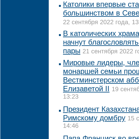
Католики впервые ст
большинством в Сев
22 сентября 2022 года, 13
В католических храма
начнут благословлят
пары
21 сентября 2022 г
Мировые лидеры, чле
монаршей семьи про
Вестминстерском абб
Елизаветой II
19 сентя
13:23
Президент Казахстан
Римскому домбру
15 
14:46
Папа Франциск во вр