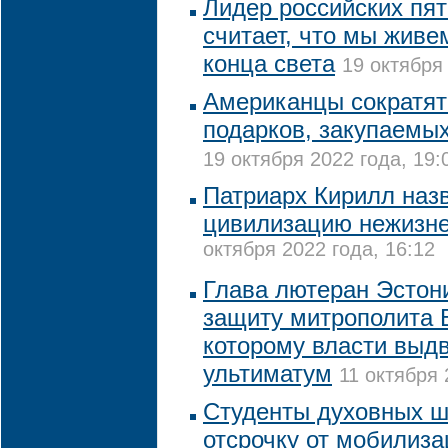
Лидер российских пя
считает, что мы живе
конца света
19 октября 
Американцы сократят
подарков, закупаемы
19 октября 2022 года, 19:
Патриарх Кирилл наз
цивилизацию нежизн
октября 2022 года, 16:12
Глава лютеран Эстон
защиту митрополита 
которому власти выд
ультиматум
11 октября 
Студенты духовных ш
отсрочку от мобилиза