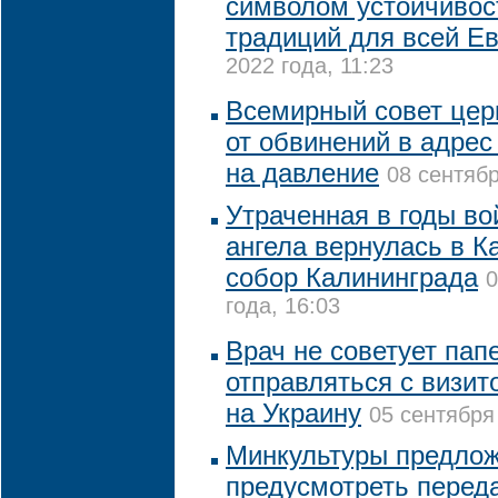
символом устойчивос
традиций для всей Е
2022 года, 11:23
Всемирный совет цер
от обвинений в адрес
на давление
08 сентябр
Утраченная в годы во
ангела вернулась в 
собор Калининграда
0
года, 16:03
Врач не советует пап
отправляться с визит
на Украину
05 сентября
Минкультуры предло
предусмотреть переда