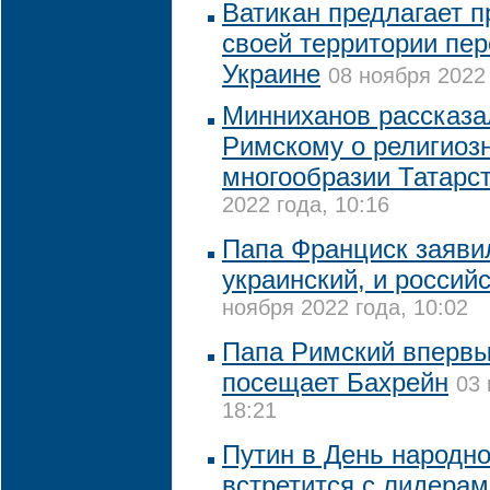
Ватикан предлагает п
своей территории пер
Украине
08 ноября 2022 
Минниханов рассказа
Римскому о религиоз
многообразии Татарс
2022 года, 10:16
Папа Франциск заявил
украинский, и россий
ноября 2022 года, 10:02
Папа Римский впервы
посещает Бахрейн
03 
18:21
Путин в День народно
встретится с лидера