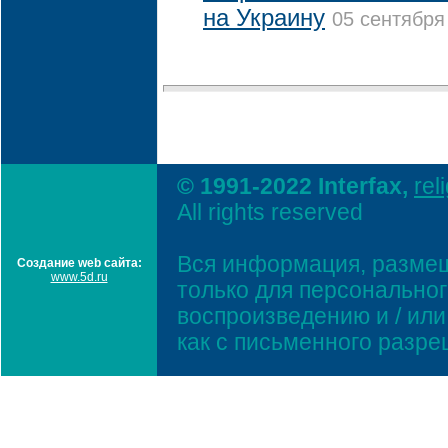
на Украину
05 сентября
© 1991-2022 Interfax,
rel
All rights reserved
Вся информация, размещ
Создание web сайта:
www.5d.ru
только для персонально
воспроизведению и / ил
как с письменного разр