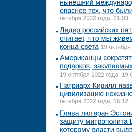
нынешний междунаро
опаснее тех, что был
октября 2022 года, 21:03
Лидер российских пя
считает, что мы живе
конца света
19 октября 
Американцы сократят
подарков, закупаемы
19 октября 2022 года, 19:
Патриарх Кирилл наз
цивилизацию нежизн
октября 2022 года, 16:12
Глава лютеран Эстон
защиту митрополита 
которому власти выд