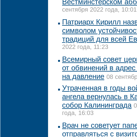
Вестминстерском абб
сентября 2022 года, 10:01
Патриарх Кирилл назв
символом устойчивос
традиций для всей Е
2022 года, 11:23
Всемирный совет цер
от обвинений в адрес
на давление
08 сентябр
Утраченная в годы во
ангела вернулась в 
собор Калининграда
0
года, 16:03
Врач не советует пап
отправляться с визит