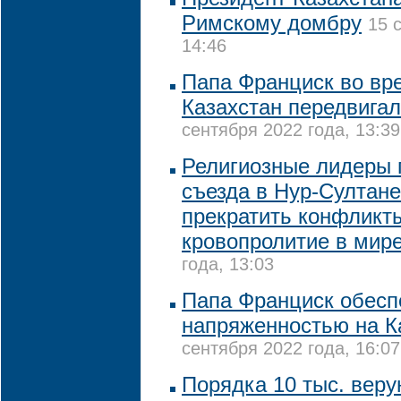
Римскому домбру
15 
14:46
Папа Франциск во вр
Казахстан передвигал
сентября 2022 года, 13:39
Религиозные лидеры 
съезда в Нур-Султане
прекратить конфликт
кровопролитие в мир
года, 13:03
Папа Франциск обесп
напряженностью на К
сентября 2022 года, 16:07
Порядка 10 тыс. вер