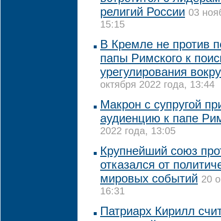
религий России
03 ноя
15:15
В Кремле не против 
папы Римского к поис
урегулирования вокру
октября 2022 года, 13:44
Макрон с супругой пр
аудиенцию к папе Ри
2022 года, 13:05
Крупнейший союз про
отказался от политич
мировых событий
20 о
16:31
Патриарх Кирилл счит