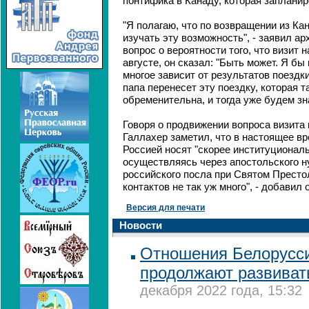
понтифика в Канаду, которая запланир
"Я полагаю, что по возвращении из К
изучать эту возможность", - заявил ар
вопрос о вероятности того, что визит 
августе, он сказал: "Быть может. Я бы
многое зависит от результатов поездк
папа перенесет эту поездку, которая 
обременительна, и тогда уже будем зн
Говоря о продвижении вопроса визита
Галлахер заметил, что в настоящее вр
Россией носят "скорее институциональ
осуществляясь через апостольского н
российского посла при Святом Престо
контактов не так уж много", - добавил 
Версия для печати
Новости
Отношения Белорусси
продолжают развивать
декабря 2022 года, 15:32