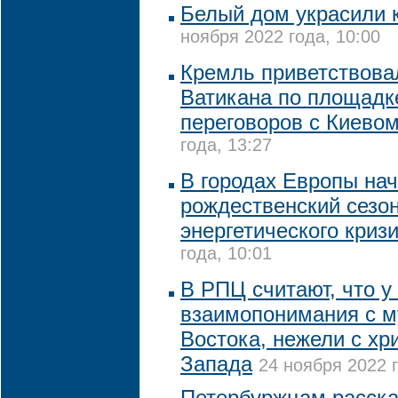
Белый дом украсили 
ноября 2022 года, 10:00
Кремль приветствова
Ватикана по площадк
переговоров с Киево
года, 13:27
В городах Европы на
рождественский сезо
энергетического криз
года, 10:01
В РПЦ считают, что у
взаимопонимания с 
Востока, нежели с хр
Запада
24 ноября 2022 г
Петербуржцам расска