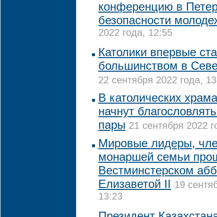
конференцию в Петер
безопасности молоде
2022 года, 12:55
Католики впервые ст
большинством в Сев
22 сентября 2022 года, 13
В католических храма
начнут благословлят
пары
21 сентября 2022 г
Мировые лидеры, чле
монаршей семьи про
Вестминстерском абб
Елизаветой II
19 сентя
13:23
Президент Казахстан