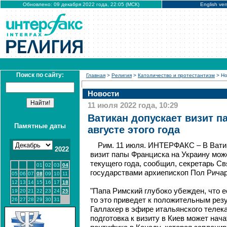
Обновлено: 09 декабря 2022 года, 22:05 (МСК)
English ver
Поиск по сайту:
Главная
>
Религия
>
Католичество и протестантизм
> Но
Новости
11 июля 2022 года, 10:29
Ватикан допускает визит п
Памятные даты
августе этого года
Рим. 11 июля. ИНТЕРФАКС – В Ватик
2022
визит папы Франциска на Украину може
текущего года, сообщил, секретарь Св
01
02
03
04
государствами архиепископ Пол Ричар
05
06
07
08
09
10
11
12
13
14
15
16
17
18
"Папа Римский глубоко убежден, что е
19
20
21
22
23
24
25
то это приведет к положительным резу
26
27
28
29
30
31
Галлахер в эфире итальянского телека
подготовка к визиту в Киев может нач