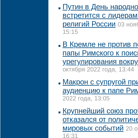
Путин в День народно
встретится с лидера
религий России
03 ноя
15:15
В Кремле не против 
папы Римского к поис
урегулирования вокру
октября 2022 года, 13:44
Макрон с супругой пр
аудиенцию к папе Ри
2022 года, 13:05
Крупнейший союз про
отказался от политич
мировых событий
20 о
16:31