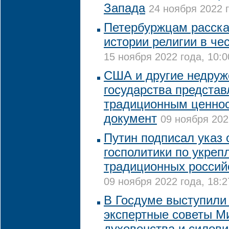
Запада
24 ноября 2022 г
Петербуржцам расска
истории религии в чес
15 ноября 2022 года, 10:0
США и другие недруж
государства представ
традиционным ценнос
документ
09 ноября 202
Путин подписал указ 
госполитики по укреп
традиционных россий
09 ноября 2022 года, 18:2
В Госдуме выступили
экспертные советы М
духовенства и силови