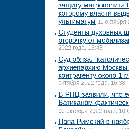
защиту митрополита 
которому власти выд
ультиматум
11 октября 
Студенты духовных ш
отсрочку от мобилиза
2022 года, 16:45
Суд обязал католиче
архиепархию Москвы
контрагенту около 1 
октября 2022 года, 16:38
В РПЦ заявили, что е
Ватиканом фактичес
03 октября 2022 года, 10:
Папа Римский в нояб