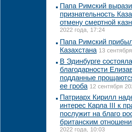
Папа Римский выраз
признательность Каза
отмену смертной каз
2022 года, 17:24
Папа Римский прибыл
Казахстана
13 сентября
В Эдинбурге состоял
благодарности Елизаве
подданные прощаются
ее гроба
12 сентября 20
Патриарх Кирилл наде
интерес Карла III к 
послужит на благо ро
британским отношен
2022 года, 10:03