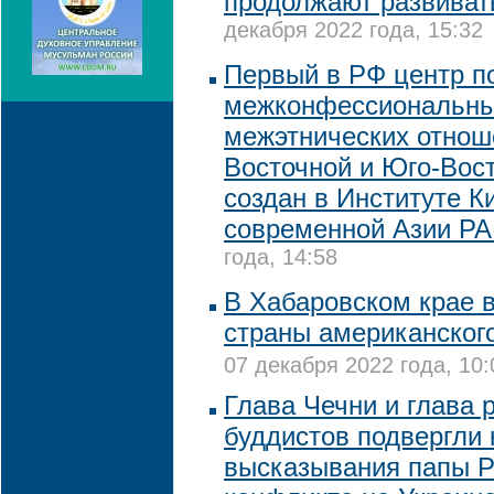
продолжают развивать
декабря 2022 года, 15:32
Первый в РФ центр п
межконфессиональны
межэтнических отнош
Восточной и Юго-Вос
создан в Институте К
современной Азии Р
года, 14:58
В Хабаровском крае 
страны американског
07 декабря 2022 года, 10:
Глава Чечни и глава 
буддистов подвергли 
высказывания папы Р