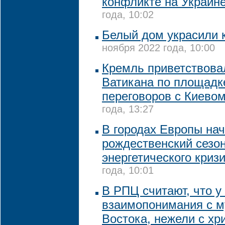
конфликте на Украин
года, 10:02
Белый дом украсили 
ноября 2022 года, 10:00
Кремль приветствова
Ватикана по площадк
переговоров с Киево
года, 13:27
В городах Европы на
рождественский сезо
энергетического криз
года, 10:01
В РПЦ считают, что у
взаимопонимания с 
Востока, нежели с хр