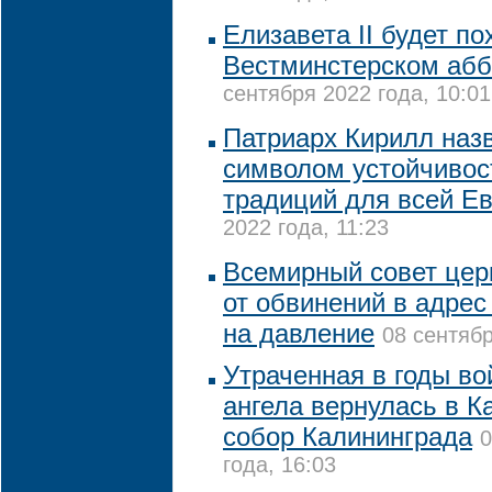
Елизавета II будет по
Вестминстерском абб
сентября 2022 года, 10:01
Патриарх Кирилл назв
символом устойчивос
традиций для всей Е
2022 года, 11:23
Всемирный совет цер
от обвинений в адрес
на давление
08 сентябр
Утраченная в годы во
ангела вернулась в 
собор Калининграда
0
года, 16:03