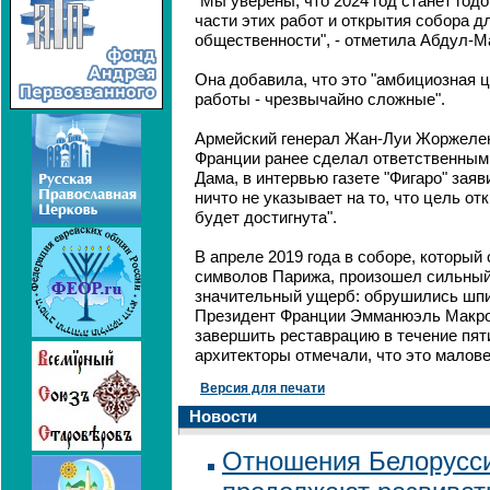
"Мы уверены, что 2024 год станет го
части этих работ и открытия собора д
общественности", - отметила Абдул-М
Она добавила, что это "амбициозная ц
работы - чрезвычайно сложные".
Армейский генерал Жан-Луи Жоржелен
Франции ранее сделал ответственным 
Дама, в интервью газете "Фигаро" заяв
ничто не указывает на то, что цель от
будет достигнута".
В апреле 2019 года в соборе, который
символов Парижа, произошел сильный
значительный ущерб: обрушились шпи
Президент Франции Эмманюэль Макро
завершить реставрацию в течение пяти 
архитекторы отмечали, что это малове
Версия для печати
Новости
Отношения Белорусси