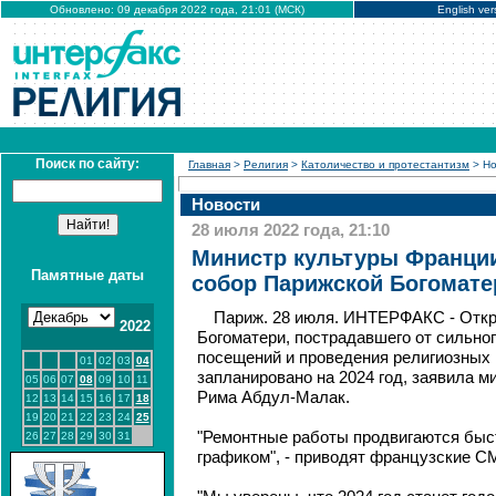
Обновлено: 09 декабря 2022 года, 21:01 (МСК)
English ver
Поиск по сайту:
Главная
>
Религия
>
Католичество и протестантизм
> Но
Новости
28 июля 2022 года, 21:10
Министр культуры Франци
Памятные даты
собор Парижской Богоматер
Париж. 28 июля. ИНТЕРФАКС - Отк
2022
Богоматери, пострадавшего от сильног
посещений и проведения религиозных
01
02
03
04
запланировано на 2024 год, заявила 
05
06
07
08
09
10
11
Рима Абдул-Малак.
12
13
14
15
16
17
18
19
20
21
22
23
24
25
"Ремонтные работы продвигаются быст
26
27
28
29
30
31
графиком", - приводят французские С