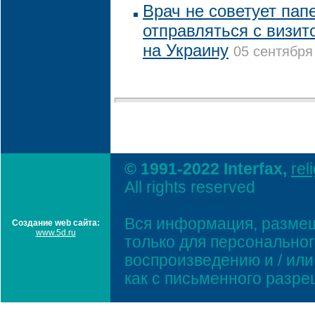
Врач не советует пап
отправляться с визит
на Украину
05 сентября
© 1991-2022 Interfax,
rel
All rights reserved
Вся информация, размещ
Создание web сайта:
www.5d.ru
только для персонально
воспроизведению и / ил
как с письменного разр