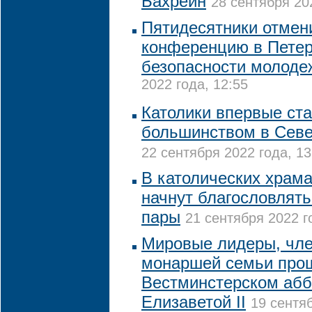
Бахрейн
28 сентября 20
Пятидесятники отмен
конференцию в Петер
безопасности молоде
2022 года, 12:55
Католики впервые ст
большинством в Сев
22 сентября 2022 года, 13
В католических храма
начнут благословлят
пары
21 сентября 2022 г
Мировые лидеры, чле
монаршей семьи про
Вестминстерском абб
Елизаветой II
19 сентя