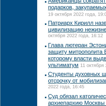
Американцы сократят
подарков, закупаемы
19 октября 2022 года, 19:
Патриарх Кирилл наз
цивилизацию нежизн
октября 2022 года, 16:12
Глава лютеран Эстон
защиту митрополита 
которому власти выд
ультиматум
11 октября 
Студенты духовных ш
отсрочку от мобилиза
2022 года, 16:45
Суд обязал католиче
архиепархию Москвы