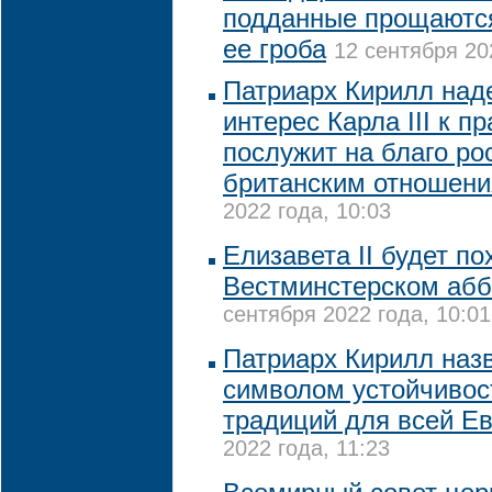
подданные прощаются
ее гроба
12 сентября 20
Патриарх Кирилл наде
интерес Карла III к 
послужит на благо ро
британским отношен
2022 года, 10:03
Елизавета II будет по
Вестминстерском абб
сентября 2022 года, 10:01
Патриарх Кирилл назв
символом устойчивос
традиций для всей Е
2022 года, 11:23