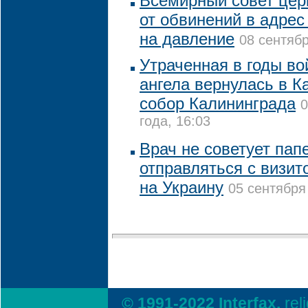
Всемирный совет цер
от обвинений в адрес
на давление
08 сентябр
Утраченная в годы во
ангела вернулась в 
собор Калининграда
0
года, 16:03
Врач не советует пап
отправляться с визит
на Украину
05 сентября
© 1991-2022 Interfax,
rel