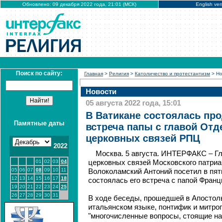
Обновлено: 09 декабря 2022 года, 21:01 (МСК)
English ver
Поиск по сайту:
Главная
>
Религия
>
Католичество и протестантизм
> Но
Новости
05 августа 2022 года, 15:01
В Ватикане состоялась пр
Памятные даты
встреча папы с главой От
церковных связей РПЦ
2022
Москва. 5 августа. ИНТЕРФАКС – Г
01
02
03
04
церковных связей Московского патриа
05
06
07
08
09
10
11
Волоколамский Антоний посетил в пятн
12
13
14
15
16
17
18
состоялась его встреча с папой Фран
19
20
21
22
23
24
25
26
27
28
29
30
31
В ходе беседы, прошедшей в Апостол
итальянском языке, понтифик и митро
"многочисленные вопросы, стоящие на