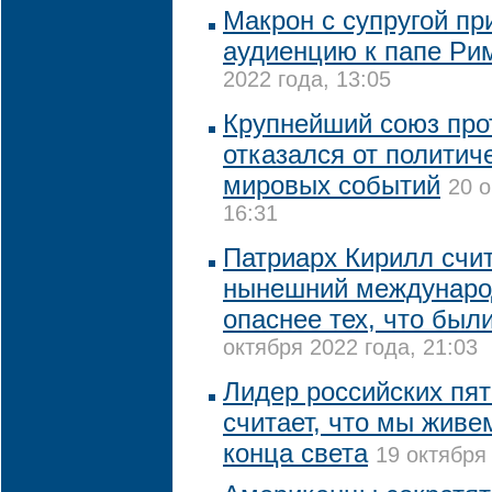
Макрон с супругой пр
аудиенцию к папе Ри
2022 года, 13:05
Крупнейший союз про
отказался от политич
мировых событий
20 о
16:31
Патриарх Кирилл счит
нынешний междунаро
опаснее тех, что был
октября 2022 года, 21:03
Лидер российских пя
считает, что мы живе
конца света
19 октября 