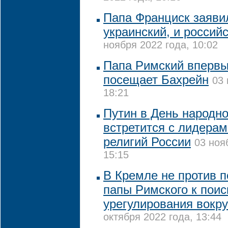
Папа Франциск заявил
украинский, и россий
ноября 2022 года, 10:02
Папа Римский впервы
посещает Бахрейн
03 
18:21
Путин в День народно
встретится с лидера
религий России
03 ноя
15:15
В Кремле не против 
папы Римского к поис
урегулирования вокру
октября 2022 года, 13:44