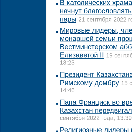
В католических храма
начнут благословлят
пары
21 сентября 2022 г
Мировые лидеры, чле
монаршей семьи про
Вестминстерском абб
Елизаветой II
19 сентя
13:23
Президент Казахстан
Римскому домбру
15 
14:46
Папа Франциск во вр
Казахстан передвигал
сентября 2022 года, 13:39
Религиозные лидеры 