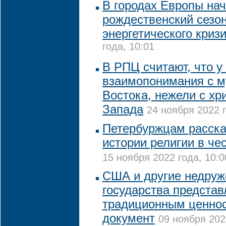
В городах Европы на
рождественский сезо
энергетического криз
года, 10:01
В РПЦ считают, что у
взаимопонимания с 
Востока, нежели с хр
Запада
24 ноября 2022 г
Петербуржцам расска
истории религии в чес
15 ноября 2022 года, 10:0
США и другие недруж
государства представ
традиционным ценнос
документ
09 ноября 202