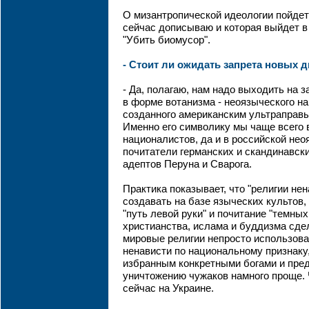
О мизантропической идеологии пойдет 
сейчас дописываю и которая выйдет в 
"Убить биомусор".
- Стоит ли ожидать запрета новых 
- Да, полагаю, нам надо выходить на 
в форме вотанизма - неоязыческого на
созданного американским ультраправ
Именно его символику мы чаще всего 
националистов, да и в российской не
почитатели германских и скандинавск
адептов Перуна и Сварога.
Практика показывает, что "религии не
создавать на базе языческих культов
"путь левой руки" и почитание "темных
христианства, ислама и буддизма сдел
мировые религии непросто использова
ненависти по национальному признаку,
избранным конкретными богами и пре
уничтожению чужаков намного проще.
сейчас на Украине.