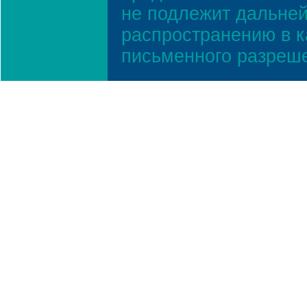
не подлежит дальней
распространению в к
письменного разреш