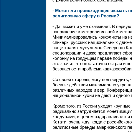
с рядом религиозных организаций.
- Может ли происходящее оказать 
религиозную сферу в России?
- Да, может и уже оказывает. В первую
напряжение в межрелигиозной и межн
Минимализировались конфликты на на
спикеры русских национальных движе
чаще хвалят мусульман Северного Кав
спецоперации и даже предлагают сфо
колонну на грядущем параде победы н
это значит, что достаточно острая и н
безопасности проблема кавказофобии 
Со своей стороны, могу подтвердить,
боевые действия максимально укреп
различных народов и вер. Конференци
национальной кухни не дают и одного 
Кроме того, из России уходят крупные
радикально затрудняется монетизация
колдунами, в целом оздоравливается
Кстати, очень жду, когда с российског
религиозные бренды американского ге