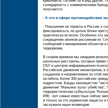
кришнаиты, сатанисты и ряд других. П
солидарность с коммерческими бренд
получается.
- А что в сфере противодействия э
- Покушения на теракты в России, к 
фиксироваться, но целые блоки прест
практически исчезли. Особенно это за
сокращению звонков россиянам из "сл
сообщений о минировании объектов и
терроризма.
В скором времени мы ожидаем резкого
школьные расстрелы, которые прямо 
СБУ и центров информационно-психол
Российское движение мизантропов, в 
созданное и направляемое по этой лин
за гибель более 300 российских граж
подростков. Банды неонацистов-"чист
движение "Маньяки: культ убийства", "
террористическая субкультура "Колум
ИФ) - вот самые известные сейчас ми
и только за это украинские нацисты и
заслужили наше возмездие.