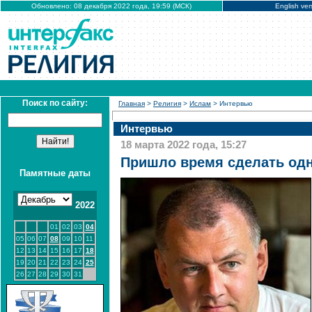
Обновлено: 08 декабря 2022 года, 19:59 (МСК)
English ver
Поиск по сайту:
Главная
>
Религия
>
Ислам
> Интервью
Интервью
18 марта 2022 года, 15:27
Пришло время сделать од
Памятные даты
2022
01
02
03
04
05
06
07
08
09
10
11
12
13
14
15
16
17
18
19
20
21
22
23
24
25
26
27
28
29
30
31