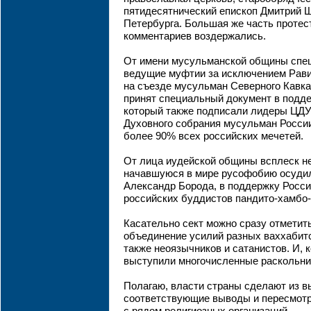
пятидесятнический епископ Дмитрий Ш
Петербурга. Большая же часть протест
комментариев воздержались.
От имени мусульманской общины спе
ведущие муфтии за исключением Равил
на съезде мусульман Северного Кавка
принят специальный документ в подде
который также подписали лидеры ЦДУ
Духовного собрания мусульман Росси
более 90% всех российских мечетей.
От лица иудейской общины всплеск не
начавшуюся в мире русофобию осуди
Александр Борода, в поддержку Росси
российских буддистов пандито-хамбо
Касательно сект можно сразу отметит
объединение усилий разных ваххабитс
также неоязычников и сатанистов. И, 
выступили многочисленные раскольни
Полагаю, власти страны сделают из 
соответствующие выводы и пересмотр