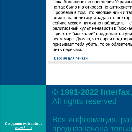
Пока большинство населения Украины
но так было и в откровенно антихрист
Проблема в том, что неоязычники и та
влиять на политику и задавать вектор
сейчас можем наглядно наблюдать – 
религиозный культ ненависти к "моска
При этом "москалей" предлагается ун
всем мире. Думаю, что евреи подтверд
призывает тебя убить, то он обязател
бить первыми.
Версия для печати
© 1991-2022 Interfax
All rights reserved
Вся информация, ра
Создание web сайта:
предназначена тольк
www.5d.ru