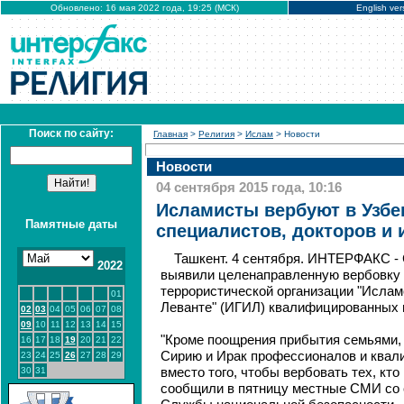
Обновлено: 16 мая 2022 года, 19:25 (МСК)
English ver
Поиск по сайту:
Главная
>
Религия
>
Ислам
> Новости
Новости
04 сентября 2015 года, 10:16
Исламисты вербуют в Узбек
Памятные даты
специалистов, докторов и
Ташкент. 4 сентября. ИНТЕРФАКС -
2022
выявили целенаправленную вербовку 
террористической организации "Ислам
01
Леванте" (ИГИЛ) квалифицированных 
02
03
04
05
06
07
08
09
10
11
12
13
14
15
"Кроме поощрения прибытия семьями,
16
17
18
19
20
21
22
Сирию и Ирак профессионалов и ква
23
24
25
26
27
28
29
30
31
вместо того, чтобы вербовать тех, кто 
сообщили в пятницу местные СМИ со 