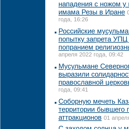
нападения с ножом у
имама Резы в Иране
года, 16:26
Российские мусульма
попытку запрета УПЦ
попранием религиозн
апреля 2022 года, 09:42
Мусульмане Северног
выразили солидарнос
православной церко
года, 09:41
Соборную мечеть Каз
территории бывшего 
аттракционов
01 апреля
С заходом солнца у 