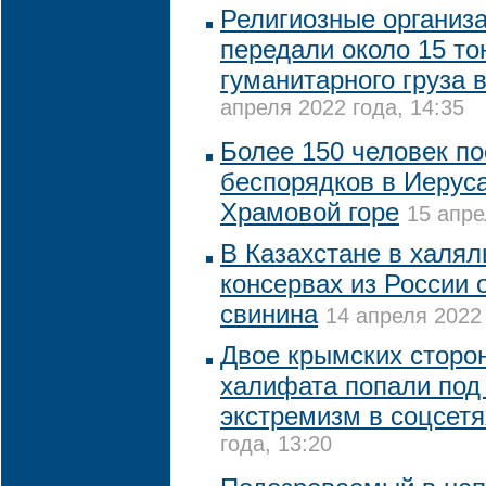
Религиозные организ
передали около 15 то
гуманитарного груза 
апреля 2022 года, 14:35
Более 150 человек по
беспорядков в Иерус
Храмовой горе
15 апре
В Казахстане в халял
консервах из России
свинина
14 апреля 2022 
Двое крымских сторо
халифата попали под 
экстремизм в соцсетя
года, 13:20