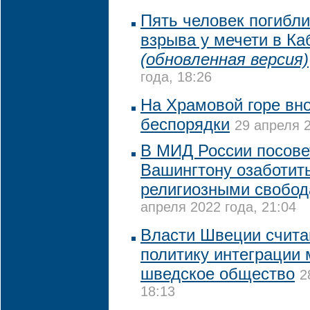
Пять человек погибли
взрыва у мечети в Ка
(обновленная версия)
года, 18:26
На Храмовой горе вн
беспорядки
29 апреля 2
В МИД России посове
Вашингтону озаботит
религиозными свобо
апреля 2022 года, 21:04
Власти Швеции счита
политику интеграции 
шведское общество
2
18:13