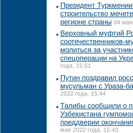
Президент Туркмении
строительство мечет
регионе страны
04 мая
Верховный муфтий Ро
соотечественников-м
молиться за участник
спецоперации на Укр
года, 15:51
Путин поздравил рос
мусульман с Ураза-б
2022 года, 15:44
Талибы сообщили о п
Узбекистана гумпомо
преддверии окончани
мая 2022 года, 15:43