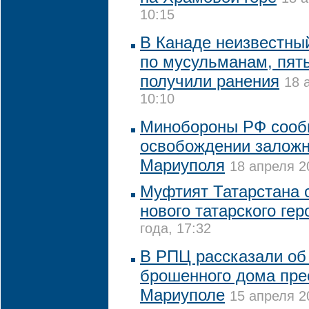
10:15
В Канаде неизвестный
по мусульманам, пят
получили ранения
18 
10:10
Минобороны РФ сооб
освобождении заложн
Мариуполя
18 апреля 2
Муфтият Татарстана 
нового татарского гер
года, 17:32
В РПЦ рассказали об
брошенного дома пре
Мариуполе
15 апреля 2