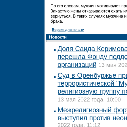
По его словам, мужчин мотивируют пр
Зачастую жены отказываются ехать и
вернуться. В таких случаях мужчина 
брака.
Версия для печати
Новости
Доля Саида Керимова
перешла Фонду подде
организаций
13 мая 202
Суд в Оренбуржье пр
террористической "М
религиозную группу п
13 мая 2022 года, 10:00
Межрелигиозный фор
выступил против нео
2022 года, 11:12