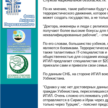
Службы национальной безопасности.
По их мнению, такие работники будут
террористического движения, которое 
может создать государство, а не тольк
"Доктора, инженеры и люди с религио
получают более высокие бонусы для 
неквалифицированные рабочие", - отм
По его словам, большинство узбеков,
являются боевиками. Террористическа
также талантливых IT-специалистов и
общественностью для создания изощр
ИГИЛ предлагает специалистам от $20 
приехали сами и привезли свои семьи.
По данным СНБ, на стороне ИГИЛ вою
Узбекистана.
"Однако у нас нет достоверных данны
граждан Узбекистана, переселившихся
ИГИЛ. Очень сложно отслеживать узб
отправляются в Сирию и Ирак через др
только через Турцию", - пояснил пред