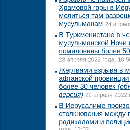
Храмовой горы в Иер
молиться там разреш
мусульманам
24 апрел
В Туркменистане в че
мусульманской Ночи 
помилованы более 5
23 апреля 2022 года, 10:5
Жертвами взрыва в м
афганской провинции
более 30 человек
(об
версия)
22 апреля 2022 
В Иерусалиме произ
столкновения между 
радикалами и полици
года, 12:02