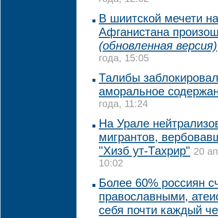
В шиитской мечети на
Афганистана произош
(обновленная версия)
года, 15:05
Талибы заблокировали
аморальное содержа
года, 11:24
На Урале нейтрализо
мигрантов, вербовав
"Хизб ут-Тахрир"
20 ап
10:02
Более 60% россиян с
православными, атеи
себя почти каждый ч