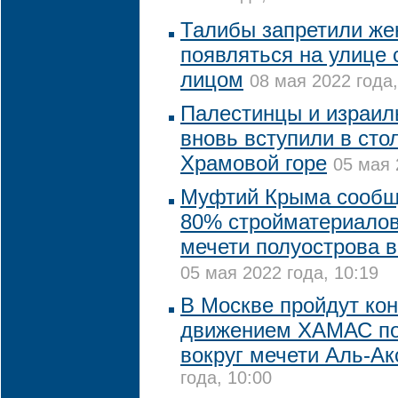
Талибы запретили ж
появляться на улице 
лицом
08 мая 2022 года,
Палестинцы и израил
вновь вступили в сто
Храмовой горе
05 мая 
Муфтий Крыма сообщи
80% стройматериалов
мечети полуострова в
05 мая 2022 года, 10:19
В Москве пройдут кон
движением ХАМАС по
вокруг мечети Аль-Ак
года, 10:00