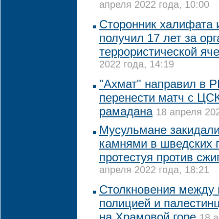
апреля 2022 года, 10:00
Сторонник халифата 
получил 17 лет за ор
террористической яч
2022 года, 14:19
"Ахмат" направил в 
перенести матч с ЦСК
рамадана
18 апреля 202
Мусульмане закидали
камнями в шведских г
протестуя против сжи
апреля 2022 года, 18:21
Столкновения между 
полицией и палестин
на Храмовой горе
18 а