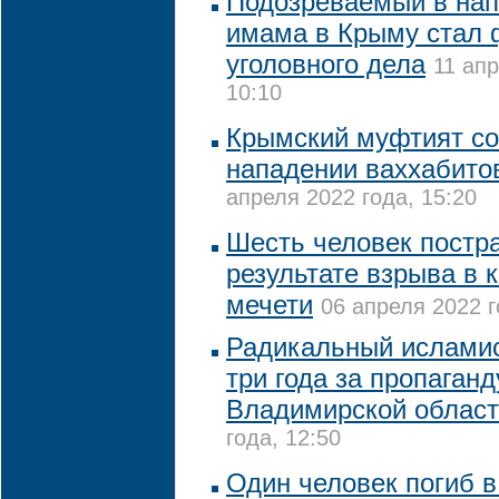
Подозреваемый в нап
имама в Крыму стал 
уголовного дела
11 апр
10:10
Крымский муфтият с
нападении ваххабито
апреля 2022 года, 15:20
Шесть человек постр
результате взрыва в 
мечети
06 апреля 2022 г
Радикальный исламис
три года за пропаган
Владимирской облас
года, 12:50
Один человек погиб в