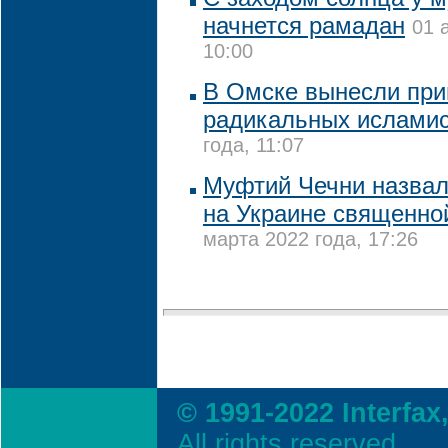
начнется рамадан
01 
10:00
В Омске вынесли при
радикальных ислами
года, 11:07
Муфтий Чечни назва
на Украине священно
марта 2022 года, 17:26
© 1991-2022 Interfax
All rights reserved