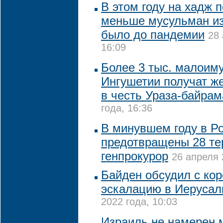
В этом году на хадж 
меньше мусульман из
было до пандемии
28 
16:09
Более 3 тыс. малоим
Ингушетии получат ж
в честь Ураза-байрам
года, 16:36
В минувшем году в Р
предотвращены 28 тер
генпрокурор
26 апреля 
Байден обсудил с ко
эскалацию в Иеруса
2022 года, 10:03
Израиль не намерен 