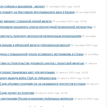
ку суфизм и ваххабизм - эксперт
07 сентября 2022 года, 18:42
н покажут на фестивале мусульманского кино в Казани
06 сентября 2022
ют минарет старинной горной мечети
05 сентября 2022 года, 10:04
 призвали расширить список неподсудной религиозной литературы
03
смотреть передачу экспонатов религиозным организациям
02 сентября
ри взрыве в афганской мечети
(обновленная версия)
02 сентября 2022 года,
ила о повышенной угрозе исламского экстремизма в стране
02 сентября
твие в строительстве духовного центра с гигантской мечетью
31 августа
 проект банковских карт для мусульман
31 августа 2022 года, 19:24
вщину вывода войск США из Афганистана
31 августа 2022 года, 11:18
Садр объявил голодовку из-за начавшихся протестов в стране
30 августа
Садр уходит из политики
29 августа 2022 года, 15:30
 партнерами России в решении глобальных вопросов
29 августа 2022 года,