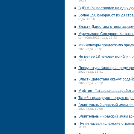
10:28
В ДУМ РФ поставили на одну дос
Более 150 киноработ из 23 стра
года, 16:16
Власти Дагестана отреставриру
Мусульмане Северного Кавказа
сентября 2022 года, 22:43
Минкультуры предложило преду
2022 года, 23:01
Не менее 18 человек погибли п
14:49
Прокуратура Франции предупред
2022 года, 13:41
Власти Дагестана окажут содейс
2022 года, 20:12
Муфтият Татарстана разработал
Талибы празднуют первую годо
Влиятельный иракский имам ас-
2022 года, 10:05
Влиятельный иракский имам ас-
Путин назвал исламские страны
11:25