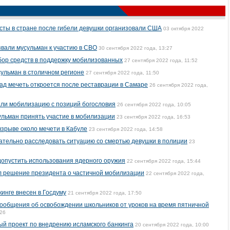
есты в стране после гибели девушки организовали США
03 октября 2022
вали мусульман к участию в СВО
30 сентября 2022 года, 13:27
бор средств в поддержку мобилизованных
27 сентября 2022 года, 11:52
ульман в столичном регионе
27 сентября 2022 года, 11:50
ад мечеть откроется после реставрации в Самаре
26 сентября 2022 года,
ли мобилизацию с позиций богословия
26 сентября 2022 года, 10:05
льман принять участие в мобилизации
23 сентября 2022 года, 16:53
взрыве около мечети в Кабуле
23 сентября 2022 года, 14:58
тельно расследовать ситуацию со смертью девушки в полиции
23
допустить использования ядерного оружия
22 сентября 2022 года, 15:44
 решение президента о частичной мобилизации
22 сентября 2022 года,
инге внесен в Госдуму
21 сентября 2022 года, 17:50
ообщения об освобождении школьников от уроков на время пятничной
:26
й проект по внедрению исламского банкинга
20 сентября 2022 года, 10:00