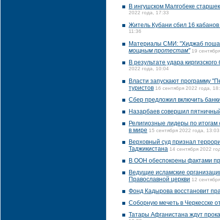
В ингушском Малгобеке старшек
2022 года, 17:33
Житель Кубани сбил 16 кабанов
11:36
Материалы СМИ: "Хиджаб поша
мощным протестам"
19 сентября
В результате удара киргизского
2022 года, 10:04
Власти запускают программу "П
туристов
16 сентября 2022 года, 18
Сбер предложил включить банки
Назарбаев совершил пятничный
Религиозные лидеры по итогам 
в мире
15 сентября 2022 года, 13:03
Верховный суд признал террори
Таджикистана
14 сентября 2022 год
В ООН обеспокоены фактами пр
Ведущие исламские организации
Православной церкви
12 сентября
Фонд Кадырова восстановит пр
Соборную мечеть в Черкесске о
Татары Афганистана ждут прока