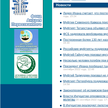
Новости
Лидер Ирана считает, что прот
года, 15:24
Муфтии Северного Кавказа приз
Муфтият Татарстана объявил с
ФСБ задержала вербовщика мус
Построенная более 130 лет наз
16:30
Российские муфтияты поддержа
Муфтий Гайнутдин призвал мусу
Несколько человек погибли при 
Президент Ирана пообещал тща
сентября 2022 года, 12:46
Муфтий Таджуддин призвал не 
Муфтият Петербурга поддержал
14:59
Законопроект об исламском банк
Власти Ингушетии опровергли с
молитвы
20 сентября 2022 года, 17
В Ингушетии реализуют пилотны