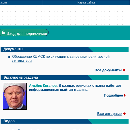
x.com
Карта сайта
Вход
для подписчиков
Документы
Обращение КЦМСК по ситуации с запретами религиозной
литературы
Все документы
Эксклюзив раздела
Альбир Крганов
: В разных регионах страны работает
информационная шайтан-машина
Подробнее
Все интервью
Видео