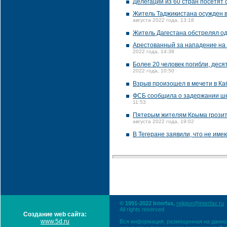
Делегации из 60 стран посетят 
Житель Таджикистана осужден в
августа 2022 года, 13:18
Житель Дагестана обстрелял од
Арестованный за нападение на Р
2022 года, 14:38
Более 20 человек погибли, деся
2022 года, 10:50
Взрыв произошел в мечети в Ка
ФСБ сообщила о задержании ше
11:53
Пятерым жителям Крыма грозит о
августа 2022 года, 19:02
В Тегеране заявили, что не им
© 1991-2022 Interfax,
religion@interfax.ru
All rights reserved
Создание web сайта:
www.5d.ru
Вся информация, размещенная на данном