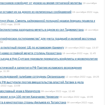
лассников освободят от уроков на время пятничной молитвы
19 сентября
 и оставил их на дороге из религиозных соображений
19 сентября 2022 года,
тнул Иран.
Смерть задержанной полицией нравов девушки привела к
 2022 года, 10:09
 беспилотника разрушена мечеть в одном из сел Таджикистана
19 сентября
етербургское гостеприимство" для учета традиций и религий восточных
:59
 в пилотный проект ЦБ по исламскому банкингу
16 сентября 2022 года, 13:37
 намаз в главной мечети столицы Казахстана
16 сентября 2022 года, 11:45
съезда в Нур-Султане призвали прекратить конфликты и кровопролитие
стической и запретил в РФ Партию исламского возрождения
а, 11:30
еследований талибами сотрудниц Организации
12 сентября 2022 года, 19:25
 РФ выступили против вмешательства властей Латвии в дела
 2022 года, 13:09
авославный храм в Мариуполе
09 сентября 2022 года, 12:48
ткроют в год 100-летия Карачаево-Черкесии
09 сентября 2022 года, 10:05
та в кинотеатрах страны фильмов из Татарстана
08 сентября 2022 года,