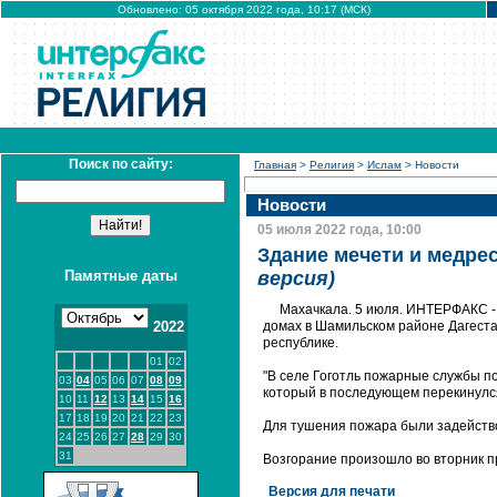
Обновлено: 05 октября 2022 года, 10:17 (МСК)
Поиск по сайту:
Главная
>
Религия
>
Ислам
> Новости
Новости
05 июля 2022 года, 10:00
Здание мечети и медрес
Памятные даты
версия)
Махачкала. 5 июля. ИНТЕРФАКС - 
2022
домах в Шамильском районе Дагеста
республике.
01
02
"В селе Гоготль пожарные службы п
03
04
05
06
07
08
09
который в последующем перекинулся 
10
11
12
13
14
15
16
17
18
19
20
21
22
23
Для тушения пожара были задейство
24
25
26
27
28
29
30
31
Возгорание произошло во вторник п
Версия для печати