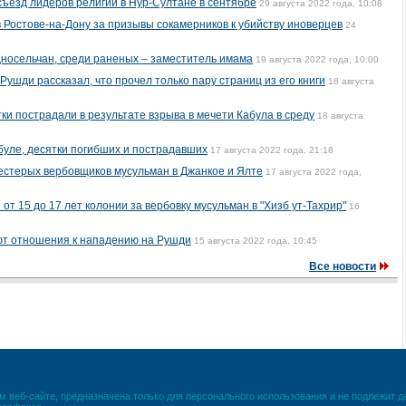
съезд лидеров религий в Нур-Султане в сентябре
29 августа 2022 года, 10:08
 Ростове-на-Дону за призывы сокамерников к убийству иноверцев
24
носельчан, среди раненых – заместитель имама
19 августа 2022 года, 10:00
ушди рассказал, что прочел только пару страниц из его книги
18 августа
тки пострадали в результате взрыва в мечети Кабула в среду
18 августа
буле, десятки погибших и пострадавших
17 августа 2022 года, 21:18
стерых вербовщиков мусульман в Джанкое и Ялте
17 августа 2022 года,
т 15 до 17 лет колонии за вербовку мусульман в "Хизб ут-Тахрир"
16
еют отношения к нападению на Рушди
15 августа 2022 года, 10:45
Все новости
 веб-сайте, предназначена только для персонального использования и не подлежит 