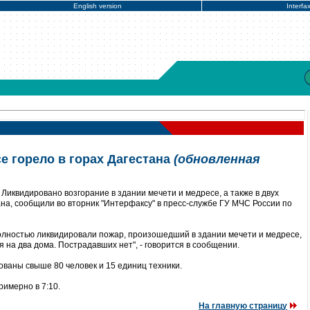
English version
Interfa
е горело в горах Дагестана
(обновленная
Ликвидировано возгорание в здании мечети и медресе, а также в двух
на, сообщили во вторник "Интерфаксу" в пресс-службе ГУ МЧС России по
олностью ликвидировали пожар, произошедший в здании мечети и медресе,
на два дома. Пострадавших нет", - говорится в сообщении.
ваны свыше 80 человек и 15 единиц техники.
римерно в 7:10.
На главную страницу