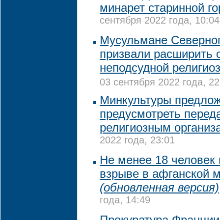
минарет старинной го
сентября 2022 года, 10:04
Мусульмане Северног
призвали расширить 
неподсудной религио
03 сентября 2022 года, 22
Минкультуры предло
предусмотреть переда
религиозным организ
2022 года, 23:01
Не менее 18 человек 
взрыве в афганской 
(обновленная версия)
года, 14:49
Прокуратура Франции