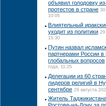
объявил голодовку из
протестов в стране
30
10:05
Влиятельный иракски
уходит из политики
29
15:30
Путин назвал исламс
партнерами России в
глобальных вопросов
года, 11:25
Делегации из 60 стра
лидеров религий в Ну
сентябре
29 августа 202
Житель Таджикистана
Ростове-на-Дону за 