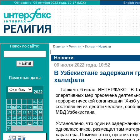
Обновлено: 05 октября 2022 года, 10:17 (МСК)
English ver
Поиск по сайту:
Главная
>
Религия
>
Ислам
> Новости
Новости
06 июля 2022 года, 10:52
В Узбекистане задержали г
Памятные даты
халифата
Ташкент. 6 июля. ИНТЕРФАКС - В Та
2022
оперативных мер пресечена деятельно
террористической организации "Хизб у
01
02
состоявшей из десяти человек, сообщ
03
04
05
06
07
08
09
МВД Узбекистана.
10
11
12
13
14
15
16
17
18
19
20
21
22
23
Установлено, что один из задержанных
24
25
26
27
28
29
30
31
одноклассников, размещал там матер
характера. Помимо этого, организатор