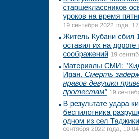
старшеклассников ос
уроков на время пят
19 сентября 2022 года, 17
Житель Кубани сбил 
оставил их на дороге
соображений
19 сентяб
Материалы СМИ: "Хи
Иран.
Смерть задерж
нравов девушки прив
протестам"
19 сентяб
В результате удара ки
беспилотника разруш
одном из сел Таджик
сентября 2022 года, 10:04