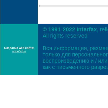
© 1991-2022 Interfax,
rel
All rights reserved
Вся информация, размещ
Создание web сайта:
www.5d.ru
только для персонально
воспроизведению и / ил
как с письменного разр