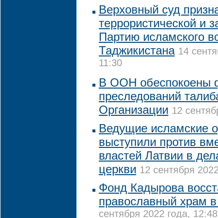
Верховный суд призн
террористической и з
Партию исламского в
Таджикистана
14 сентя
11:30
В ООН обеспокоены 
преследований талиб
Организации
12 сентяб
Ведущие исламские о
выступили против вм
властей Латвии в де
церкви
12 сентября 2022
Фонд Кадырова восст
православный храм в
сентября 2022 года, 12:48