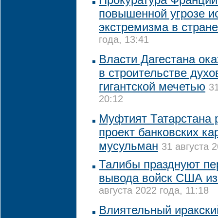
повышенной угрозе и
экстремизма в стране
года, 13:41
Власти Дагестана ока
в строительстве духо
гигантской мечетью
3
20:12
Муфтият Татарстана 
проект банковских ка
мусульман
31 августа 2
Талибы празднуют пе
вывода войск США из
августа 2022 года, 11:18
Влиятельный иракски