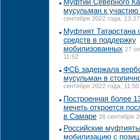
Муфтии Северного Ка
мусульман к участию
сентября 2022 года, 13:27
Муфтият Татарстана 
средств в поддержку
мобилизованных
27 с
11:52
ФСБ задержала верб
мусульман в столичн
сентября 2022 года, 11:50
Построенная более 13
мечеть откроется пос
в Самаре
26 сентября 2
Российские муфтият
мобилизацию с позиц