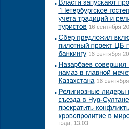
Власти запускают пр
"Петербургское госте
учета традиций и рел
туристов
16 сентября 20
Сбер предложил вклю
пилотный проект ЦБ 
банкингу
16 сентября 20
Назарбаев совершил
намаз в главной мече
Казахстана
16 сентября
Религиозные лидеры 
съезда в Нур-Султане
прекратить конфликт
кровопролитие в мир
года, 13:03