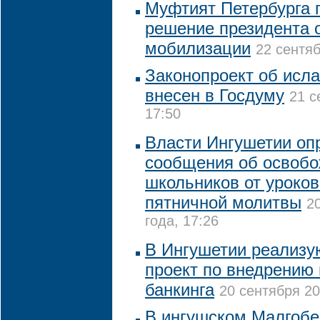
Муфтият Петербурга 
решение президента 
мобилизации
22 сентяб
Законопроект об исл
внесен в Госдуму
21 с
17:50
Власти Ингушетии оп
сообщения об освоб
школьников от уроков
пятничной молитвы
2
года, 17:26
В Ингушетии реализу
проект по внедрению
банкинга
20 сентября 20
В ингушском Малгобе