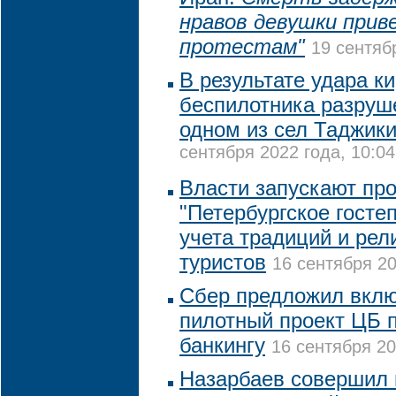
нравов девушки прив
протестам"
19 сентяб
В результате удара ки
беспилотника разруш
одном из сел Таджик
сентября 2022 года, 10:04
Власти запускают пр
"Петербургское госте
учета традиций и рел
туристов
16 сентября 20
Сбер предложил вклю
пилотный проект ЦБ 
банкингу
16 сентября 20
Назарбаев совершил