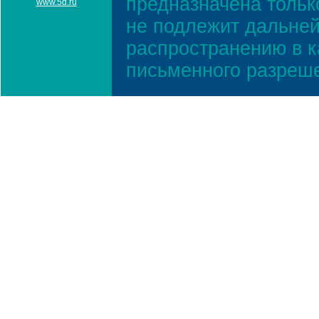
предназначена тольк
www.5d.ru
не подлежит дальней
распространению в к
письменного разреш