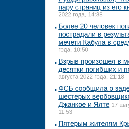
пару страниц из его к
2022 года, 14:38
Более 20 человек пог
пострадали в результ
мечети Кабула в сред
года, 10:50
Взрыв произошел в ме
десятки погибших и 
августа 2022 года, 21:18
ФСБ сообщила о зад
шестерых вербовщик
Джанкое и Ялте
17 авг
11:53
Пятерым жителям Кры