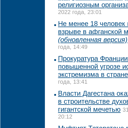
религиозным организ
2022 года, 23:01
Не менее 18 человек 
взрыве в афганской 
(обновленная версия)
года, 14:49
Прокуратура Франции
повышенной угрозе и
экстремизма в стране
года, 13:41
Власти Дагестана ока
в строительстве духо
гигантской мечетью
3
20:12