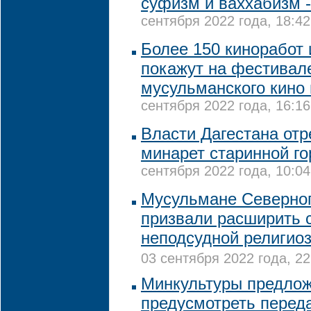
суфизм и ваххабизм -
сентября 2022 года, 18:42
Более 150 киноработ 
покажут на фестивал
мусульманского кино 
сентября 2022 года, 16:16
Власти Дагестана от
минарет старинной го
сентября 2022 года, 10:04
Мусульмане Северног
призвали расширить 
неподсудной религио
03 сентября 2022 года, 22
Минкультуры предло
предусмотреть переда