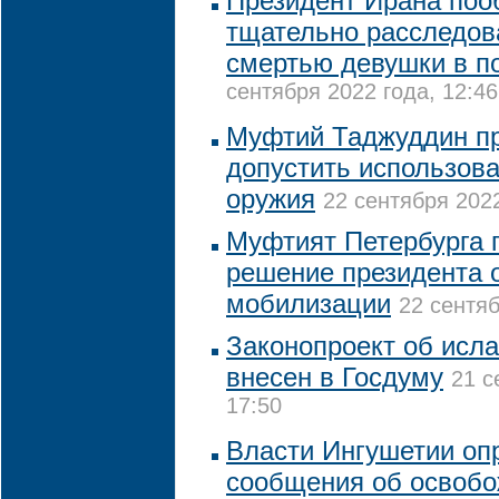
Президент Ирана по
тщательно расследов
смертью девушки в п
сентября 2022 года, 12:46
Муфтий Таджуддин пр
допустить использова
оружия
22 сентября 2022
Муфтият Петербурга 
решение президента 
мобилизации
22 сентяб
Законопроект об исл
внесен в Госдуму
21 с
17:50
Власти Ингушетии оп
сообщения об освоб