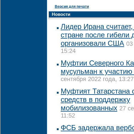
Версия для печати
Новости
Лидер Ирана считает,
стране после гибели 
организовали США
03
15:24
Муфтии Северного Ка
мусульман к участию
сентября 2022 года, 13:27
Муфтият Татарстана 
средств в поддержку
мобилизованных
27 с
11:52
ФСБ задержала верб