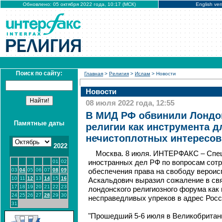
Обновлено: 05 октября 2022 года, 10:17 (МСК)
English ver
Поиск по сайту:
Главная
>
Религия
>
Ислам
> Новости
Новости
08 июля 2022 года, 12:55
В МИД РФ обвинили Лондо
Памятные даты
религии как инструмента 
нечистоплотных интересов
2022
Москва. 8 июля. ИНТЕРФАКС – Спе
01
02
иностранных дел РФ по вопросам сотр
03
04
05
06
07
08
09
обеспечения права на свободу вероис
10
11
12
13
14
15
16
Аскальдович выразил сожаление в св
17
18
19
20
21
22
23
лондонского религиозного форума как
24
25
26
27
28
29
30
несправедливых упреков в адрес Росс
31
"Прошедший 5-6 июля в Великобритан