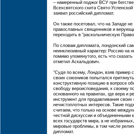
– намеренный поджог ВСУ при бегстве
Всехсвятского скита Свято-Успенской 
заявил российский дипломат.
Он также посетовал, что на Западе н
православных священников и верующи
переходить в "раскольническую Право
По словам дипломата, лондонский са
неинклюзивный характер: Россию на не
помимо упомянутого, есть что сказать 
отметил Аскальдович.
"Судя по всему, Лондон, взяв пример с
своих союзников попытался притянут
конструктивную позицию в вопросе об
свободу вероисповедания, к своему п
основанного на правилах, где вера и 
инструмент для продавливания своих
нечистоплотных интересов. Такие под
считаем, что только на основе междун
честной дискуссии и объединенными 
всех государств мира, а не избранных
мировые проблемы, в том числе религ
дипломат.