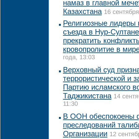
намаз в главной мече
Казахстана
16 сентября
Религиозные лидеры 
съезда в Нур-Султане
прекратить конфликт
кровопролитие в мир
года, 13:03
Верховный суд призн
террористической и з
Партию исламского в
Таджикистана
14 сентя
11:30
В ООН обеспокоены 
преследований талиб
Организации
12 сентяб