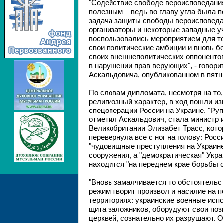
"Содействие свободе вероисповедани
полезным – ведь во главу угла была 
задача защиты свободы вероисповедан
организаторы и некоторые западные у
воспользовались мероприятием для то
свои политические амбиции и вновь б
своих внешнеполитических оппонентов
в нарушении прав верующих", - говори
Аскальдовича, опубликованном в пятн
По словам дипломата, несмотря на то
религиозный характер, в ход пошли и
спецоперации России на Украине. "Ру
отметил Аскальдович, стала министр 
Великобритании Элизабет Трасс, котор
перевернула все с ног на голову: Рос
"чудовищные преступления на Украине
сооружения, а "демократическая" Укра
находится "на переднем крае борьбы с
"Вновь замалчивается то обстоятельст
режим творит произвол и насилие на 
территориях: украинские военные испо
щита заложников, оборудуют свои поз
церквей, сознательно их разрушают. 