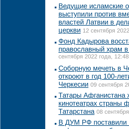
Ведущие исламские о
выступили против вм
властей Латвии в де
церкви
12 сентября 2022
Фонд Кадырова восст
православный храм в
сентября 2022 года, 12:48
Соборную мечеть в Ч
откроют в год 100-ле
Черкесии
09 сентября 2
Татары Афганистана 
кинотеатрах страны 
Татарстана
08 сентября
В ДУМ РФ поставили 