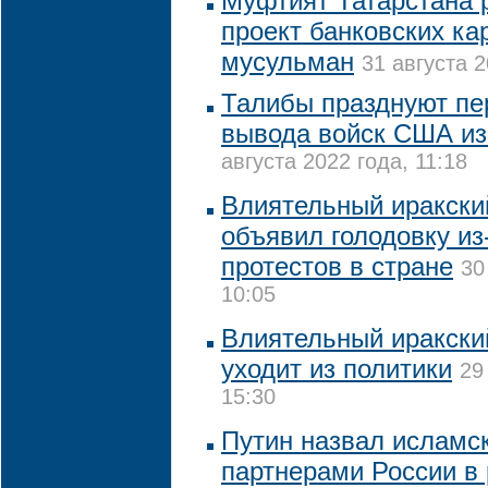
Муфтият Татарстана 
проект банковских ка
мусульман
31 августа 2
Талибы празднуют пе
вывода войск США из
августа 2022 года, 11:18
Влиятельный иракски
объявил голодовку из
протестов в стране
30
10:05
Влиятельный иракски
уходит из политики
29
15:30
Путин назвал исламс
партнерами России в