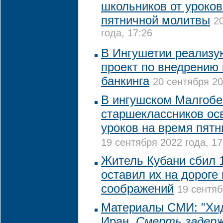
школьников от уроков
пятничной молитвы
2
года, 17:26
В Ингушетии реализу
проект по внедрению
банкинга
20 сентября 20
В ингушском Малгобе
старшеклассников ос
уроков на время пят
19 сентября 2022 года, 17
Житель Кубани сбил 
оставил их на дороге
соображений
19 сентяб
Материалы СМИ: "Хи
Иран.
Смерть задерж