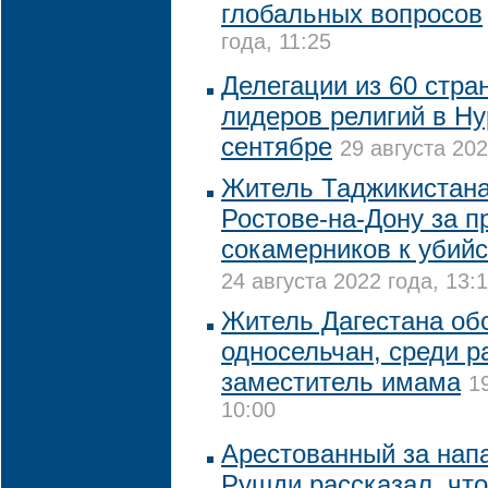
глобальных вопросов
года, 11:25
Делегации из 60 стра
лидеров религий в Ну
сентябре
29 августа 202
Житель Таджикистана
Ростове-на-Дону за 
сокамерников к убий
24 августа 2022 года, 13:
Житель Дагестана об
односельчан, среди р
заместитель имама
1
10:00
Арестованный за нап
Рушди рассказал, что