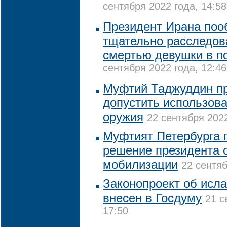
сентября 2022 года, 14:58
Президент Ирана по
тщательно расследов
смертью девушки в п
сентября 2022 года, 12:46
Муфтий Таджуддин пр
допустить использова
оружия
22 сентября 2022
Муфтият Петербурга 
решение президента 
мобилизации
22 сентяб
Законопроект об исл
внесен в Госдуму
21 с
17:50