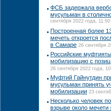
ФСБ задержала верб
мусульман в столичн
сентября 2022 года, 11:50
Построенная более 13
мечеть откроется пос
в Самаре
26 сентября 2
Российские муфтият
мобилизацию с позиц
26 сентября 2022 года, 10
Муфтий Гайнутдин пр
мусульман принять у
мобилизации
23 сентяб
Несколько человек по
взрыве около мечети 