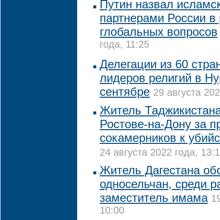
Путин назвал исламс
партнерами России в
глобальных вопросов
года, 11:25
Делегации из 60 стра
лидеров религий в Ну
сентябре
29 августа 202
Житель Таджикистана
Ростове-на-Дону за 
сокамерников к убий
24 августа 2022 года, 13:
Житель Дагестана об
односельчан, среди р
заместитель имама
1
10:00