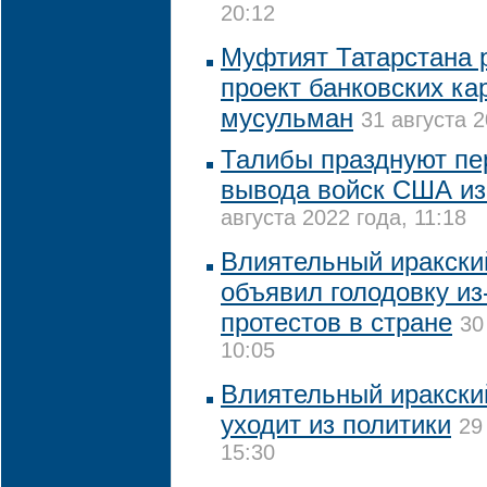
20:12
Муфтият Татарстана 
проект банковских ка
мусульман
31 августа 2
Талибы празднуют пе
вывода войск США из
августа 2022 года, 11:18
Влиятельный иракски
объявил голодовку из
протестов в стране
30
10:05
Влиятельный иракски
уходит из политики
29
15:30