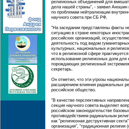
религиозных объединений для вмешат
дела нашей страны", - заявил Аношин 
по проблемам нейтрализации внутренн
научного совета при СБ РФ.
"На заседании представлены факты не
ситуацию в стране некоторых иностра
российских организаций, осуществля
деятельность под видом гуманитарных
культурных, национальных и религиоз
что в религиозной сфере практикуется
использование религиозных догм для 
порождающих религиозный экстремизм"
секретарь.
Он отметил, что эти угрозы национал
расширением влияния радикальных ре
российское общество.
"В качестве перспективных направлен
секция научного совета выделяет воп
российском законодательстве базовых
противодействием радикальным религ
как "религиозная деструктивная секта"
организация", "традиционная религия (