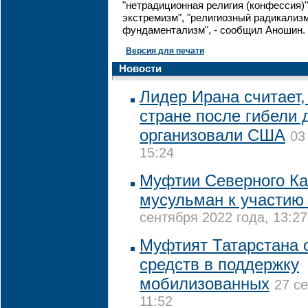
"нетрадиционная религия (конфессия)"
экстремизм", "религиозный радикализм
фундаментализм", - сообщил Аношин.
Версия для печати
Новости
Лидер Ирана считает,
стране после гибели 
организовали США
03
15:24
Муфтии Северного Ка
мусульман к участию
сентября 2022 года, 13:27
Муфтият Татарстана 
средств в поддержку
мобилизованных
27 с
11:52