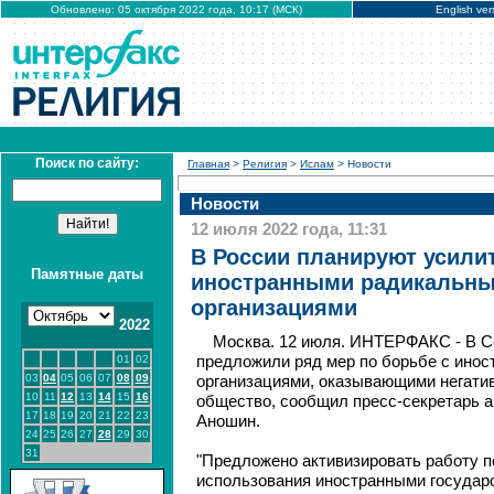
Обновлено: 05 октября 2022 года, 10:17 (МСК)
English ver
Поиск по сайту:
Главная
>
Религия
>
Ислам
> Новости
Новости
12 июля 2022 года, 11:31
В России планируют усилит
Памятные даты
иностранными радикальн
организациями
2022
Москва. 12 июля. ИНТЕРФАКС - В С
01
02
предложили ряд мер по борьбе с ино
03
04
05
06
07
08
09
организациями, оказывающими негатив
10
11
12
13
14
15
16
общество, сообщил пресс-секретарь 
17
18
19
20
21
22
23
Аношин.
24
25
26
27
28
29
30
31
"Предложено активизировать работу 
использования иностранными государ