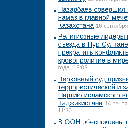
Назарбаев совершил
намаз в главной мече
Казахстана
16 сентября
Религиозные лидеры 
съезда в Нур-Султане
прекратить конфликт
кровопролитие в мир
года, 13:03
Верховный суд призн
террористической и з
Партию исламского в
Таджикистана
14 сентя
11:30
В ООН обеспокоены 