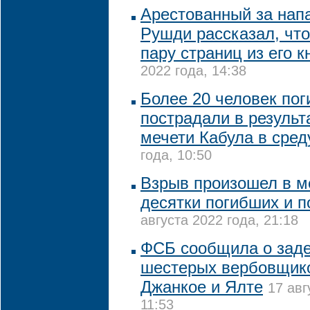
Арестованный за нап
Рушди рассказал, что
пару страниц из его к
2022 года, 14:38
Более 20 человек пог
пострадали в результ
мечети Кабула в сред
года, 10:50
Взрыв произошел в ме
десятки погибших и 
августа 2022 года, 21:18
ФСБ сообщила о зад
шестерых вербовщик
Джанкое и Ялте
17 авг
11:53