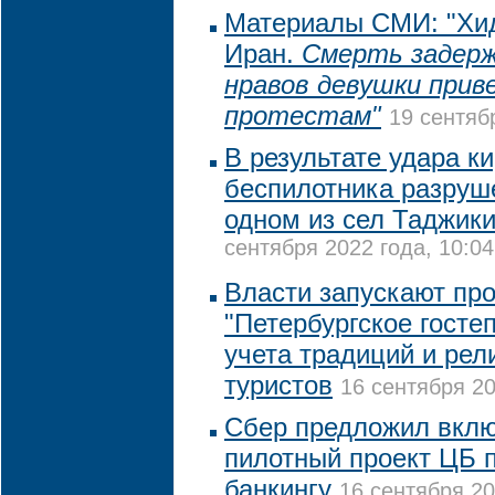
Материалы СМИ: "Хи
Иран.
Смерть задерж
нравов девушки прив
протестам"
19 сентяб
В результате удара ки
беспилотника разруш
одном из сел Таджик
сентября 2022 года, 10:04
Власти запускают пр
"Петербургское госте
учета традиций и рел
туристов
16 сентября 20
Сбер предложил вклю
пилотный проект ЦБ 
банкингу
16 сентября 20