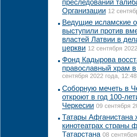
преследований талиб
Организации
12 сентяб
Ведущие исламские о
выступили против вм
властей Латвии в де
церкви
12 сентября 2022
Фонд Кадырова восст
православный храм в
сентября 2022 года, 12:48
Соборную мечеть в Ч
откроют в год 100-ле
Черкесии
09 сентября 2
Татары Афганистана 
кинотеатрах страны 
Татарстана
08 сентября