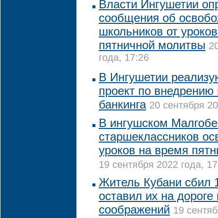
Власти Ингушетии оп
сообщения об освоб
школьников от уроков
пятничной молитвы
2
года, 17:26
В Ингушетии реализу
проект по внедрению
банкинга
20 сентября 20
В ингушском Малгобе
старшеклассников ос
уроков на время пят
19 сентября 2022 года, 17
Житель Кубани сбил 
оставил их на дороге
соображений
19 сентяб