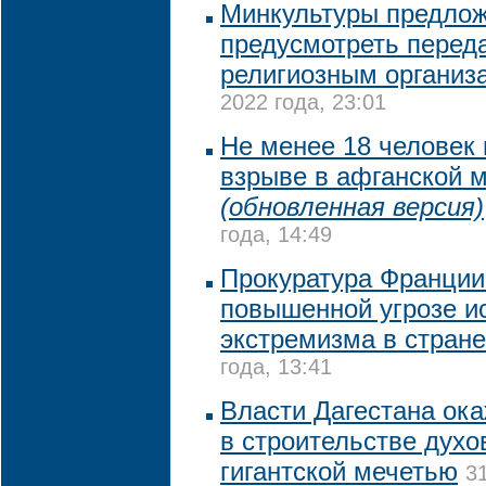
Минкультуры предло
предусмотреть переда
религиозным организ
2022 года, 23:01
Не менее 18 человек 
взрыве в афганской 
(обновленная версия)
года, 14:49
Прокуратура Франции
повышенной угрозе и
экстремизма в стране
года, 13:41
Власти Дагестана ока
в строительстве духо
гигантской мечетью
3