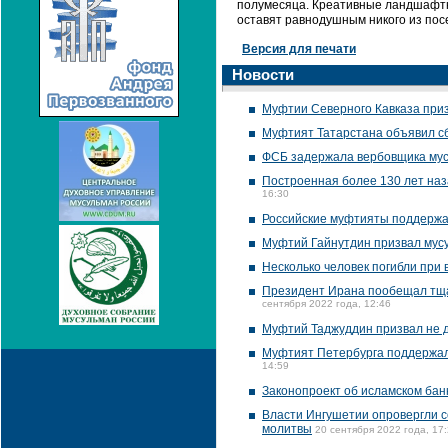
полумесяца. Креативные ландшафтн
оставят равнодушным никого из пос
Версия для печати
Новости
Муфтии Северного Кавказа приз
Муфтият Татарстана объявил с
ФСБ задержала вербовщика мус
Построенная более 130 лет наз
16:30
Российские муфтияты поддержа
Муфтий Гайнутдин призвал мусу
Несколько человек погибли при 
Президент Ирана пообещал тща
сентября 2022 года, 12:46
Муфтий Таджуддин призвал не 
Муфтият Петербурга поддержал
14:59
Законопроект об исламском банк
Власти Ингушетии опровергли с
молитвы
20 сентября 2022 года, 17