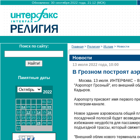
Обновлено: 30 сентября 2022 года, 21:12 (МСК)
Поиск по сайту:
Главная
>
Религия
>
Ислам
> Новости
Новости
13 июля 2022 года, 10:00
В Грозном построят аэ
Памятные даты
Москва. 13 июля. ИНТЕРФАКС – В
"Аэропорт Грозный", его внешний о
Кадыров.
2022
Аэропорту присвоят имя первого пре
01
02
телеграм-канале.
03
04
05
06
07
08
09
10
11
12
13
14
15
16
Новое здание аэровокзала общей пл
17
18
19
20
21
22
23
посадочной полосой будет возведен
избежание неудобств для пассажиро
24
25
26
27
28
29
30
подъездной трассы, который свяже
31
"Внешний облик нового терминала о