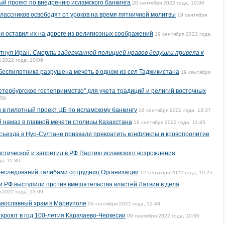
й проект по внедрению исламского банкинга
20 сентября 2022 года, 10:00
лассников освободят от уроков на время пятничной молитвы
19 сентября
 и оставил их на дороге из религиозных соображений
19 сентября 2022 года,
тнул Иран.
Смерть задержанной полицией нравов девушки привела к
 2022 года, 10:09
 беспилотника разрушена мечеть в одном из сел Таджикистана
19 сентября
етербургское гостеприимство" для учета традиций и религий восточных
:59
 в пилотный проект ЦБ по исламскому банкингу
16 сентября 2022 года, 13:37
 намаз в главной мечети столицы Казахстана
16 сентября 2022 года, 11:45
съезда в Нур-Султане призвали прекратить конфликты и кровопролитие
стической и запретил в РФ Партию исламского возрождения
а, 11:30
еследований талибами сотрудниц Организации
12 сентября 2022 года, 19:25
 РФ выступили против вмешательства властей Латвии в дела
 2022 года, 13:09
авославный храм в Мариуполе
09 сентября 2022 года, 12:48
ткроют в год 100-летия Карачаево-Черкесии
09 сентября 2022 года, 10:05