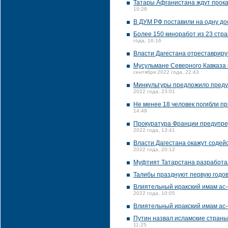
Татары Афганистана ждут прока
10:28
В ДУМ РФ поставили на одну дос
Более 150 киноработ из 23 стра
года, 16:16
Власти Дагестана отреставриру
Мусульмане Северного Кавказа
сентября 2022 года, 22:43
Минкультуры предложило преду
2022 года, 23:01
Не менее 18 человек погибли п
14:49
Прокуратура Франции предупред
2022 года, 13:41
Власти Дагестана окажут содейс
2022 года, 20:12
Муфтият Татарстана разработал
Талибы празднуют первую годо
Влиятельный иракский имам ас-
2022 года, 10:05
Влиятельный иракский имам ас-
Путин назвал исламские страны
11:25