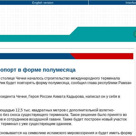
English version
Interfa
ропорт в форме полумесяца
 столице Чечни началось строительство международного терминала
блик будет повторять форму полумесяца, сообщил глава республики Рамзан
зидента Чечни, Героя России Ахмата Кадырова, написал он у себя в
ощадью 12,5 тыс. квадратных метров с дополнительной взлетно-
о без сноса существующего терминала. Такое решение было принято во
в и сотрудников воздушной гавани. Также будет построен новый участок
т терминал с уже существующим зданием.
сновывается на символике исламского мировоззрения и будет иметь форму