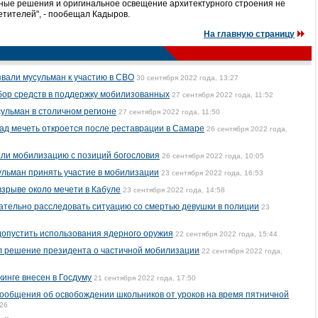
ые решения и оригинальное освещение архитектурного строения не
етителей", - пообещал Кадыров.
На главную страницу
вали мусульман к участию в СВО
30 сентября 2022 года, 13:27
бор средств в поддержку мобилизованных
27 сентября 2022 года, 11:52
ульман в столичном регионе
27 сентября 2022 года, 11:50
ад мечеть откроется после реставрации в Самаре
26 сентября 2022 года,
ли мобилизацию с позиций богословия
26 сентября 2022 года, 10:05
льман принять участие в мобилизации
23 сентября 2022 года, 16:53
взрыве около мечети в Кабуле
23 сентября 2022 года, 14:58
тельно расследовать ситуацию со смертью девушки в полиции
23
допустить использования ядерного оружия
22 сентября 2022 года, 15:44
 решение президента о частичной мобилизации
22 сентября 2022 года,
инге внесен в Госдуму
21 сентября 2022 года, 17:50
ообщения об освобождении школьников от уроков на время пятничной
:26