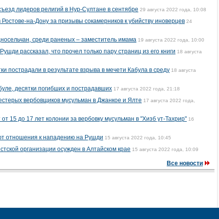
съезд лидеров религий в Нур-Султане в сентябре
29 августа 2022 года, 10:08
 Ростове-на-Дону за призывы сокамерников к убийству иноверцев
24
носельчан, среди раненых – заместитель имама
19 августа 2022 года, 10:00
ушди рассказал, что прочел только пару страниц из его книги
18 августа
тки пострадали в результате взрыва в мечети Кабула в среду
18 августа
буле, десятки погибших и пострадавших
17 августа 2022 года, 21:18
стерых вербовщиков мусульман в Джанкое и Ялте
17 августа 2022 года,
т 15 до 17 лет колонии за вербовку мусульман в "Хизб ут-Тахрир"
16
еют отношения к нападению на Рушди
15 августа 2022 года, 10:45
стской организации осужден в Алтайском крае
15 августа 2022 года, 10:09
Все новости