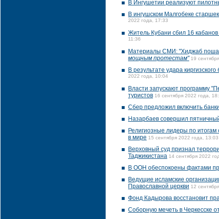
В Ингушетии реализуют пилотны
В ингушском Малгобеке старшек
2022 года, 17:33
Житель Кубани сбил 16 кабанов
11:36
Материалы СМИ: "Хиджаб поша
мощным протестам"
19 сентября
В результате удара киргизского
2022 года, 10:04
Власти запускают программу "П
туристов
16 сентября 2022 года, 18
Сбер предложил включить банки
Назарбаев совершил пятничный
Религиозные лидеры по итогам 
в мире
15 сентября 2022 года, 13:03
Верховный суд признал террори
Таджикистана
14 сентября 2022 год
В ООН обеспокоены фактами пр
Ведущие исламские организации
Православной церкви
12 сентября
Фонд Кадырова восстановит пр
Соборную мечеть в Черкесске о