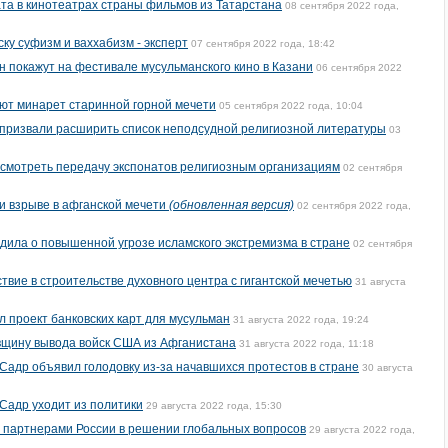
та в кинотеатрах страны фильмов из Татарстана
08 сентября 2022 года,
ку суфизм и ваххабизм - эксперт
07 сентября 2022 года, 18:42
н покажут на фестивале мусульманского кино в Казани
06 сентября 2022
ют минарет старинной горной мечети
05 сентября 2022 года, 10:04
 призвали расширить список неподсудной религиозной литературы
03
смотреть передачу экспонатов религиозным организациям
02 сентября
ри взрыве в афганской мечети
(обновленная версия)
02 сентября 2022 года,
ила о повышенной угрозе исламского экстремизма в стране
02 сентября
твие в строительстве духовного центра с гигантской мечетью
31 августа
 проект банковских карт для мусульман
31 августа 2022 года, 19:24
вщину вывода войск США из Афганистана
31 августа 2022 года, 11:18
Садр объявил голодовку из-за начавшихся протестов в стране
30 августа
Садр уходит из политики
29 августа 2022 года, 15:30
 партнерами России в решении глобальных вопросов
29 августа 2022 года,