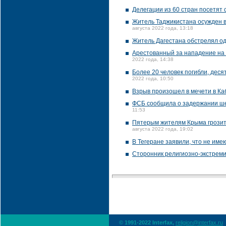
Делегации из 60 стран посетят 
Житель Таджикистана осужден в
августа 2022 года, 13:18
Житель Дагестана обстрелял од
Арестованный за нападение на Р
2022 года, 14:38
Более 20 человек погибли, деся
2022 года, 10:50
Взрыв произошел в мечети в Ка
ФСБ сообщила о задержании ше
11:53
Пятерым жителям Крыма грозит о
августа 2022 года, 19:02
В Тегеране заявили, что не им
Сторонник религиозно-экстреми
© 1991-2022 Interfax,
religion@interfax.ru