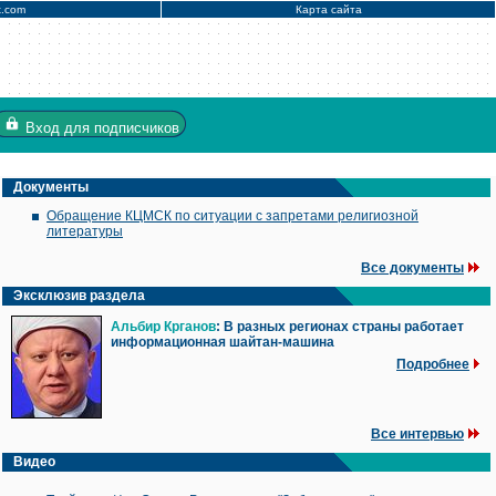
x.com
Карта сайта
Вход
для подписчиков
Документы
Обращение КЦМСК по ситуации с запретами религиозной
литературы
Все документы
Эксклюзив раздела
Альбир Крганов
: В разных регионах страны работает
информационная шайтан-машина
Подробнее
Все интервью
Видео