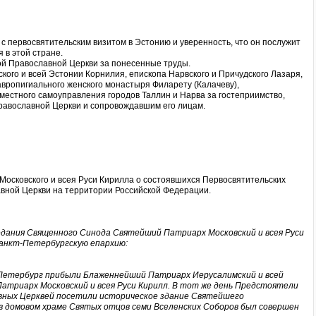
 с первосвятительским визитом в Эстонию и уверенность, что он послужит
в этой стране.
ой Православной Церкви за понесенные труды.
кого и всей Эстонии Корнилия, епископа Нарвского и Причудского Лазаря,
авропигиального женского монастыря Филарету (Калачеву),
 местного самоуправления городов Таллин и Нарва за гостеприимство,
равославной Церкви и сопровождавшим его лицам.
осковского и всея Руси Кирилла о состоявшихся Первосвятительских
авной Церкви на территории Российской Федерации.
дания Священного Синода Святейший Патриарх Московский и всея Руси
Санкт-Петербургскую епархию:
-Петербург прибыли Блаженнейший Патриарх Иерусалимский и всей
триарх Московский и всея Руси Кирилл. В тот же день Предстоятели
авных Церквей посетили историческое здание Святейшего
в домовом храме Cвятых отцов семи Вселенских Соборов был совершен