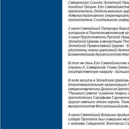
Священного Синода Элладской Пра
посетил Грецию. Его Святейшество
председатель Отдела внешних цер
Административного секретариата 
председатель Синодального инфор
2 июня Святейший Патриарх Кирил
литургию в Пантелеимоновском хр
3 июня Предстоятель Русской Прав
Элладской Церкви в монастыре Пет
Элладской Православной Церкви - 
удостоены члены церковной делег
Блаженнейшим Архиепископом Иеро
В тот же день Его Святейшество 
страны А. Самарасом. Глава Грече
государственную награду - Большо
В ходе визита в Элладскую Церков
благотворительную организацию Аф
священномученика Дионисия Ареопа
"Панагия Сумела" в районе Ахарнэ
преподобного Серафима Саровского
другие святыни этого города. Та
митрополитом Фессалоникийским 
4 июня Святейший Владыка прибыл
соборе Протата был совершен мол
с членами Священной Эпистасии Св