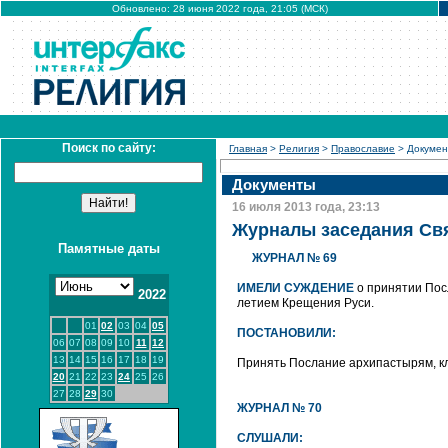
Обновлено: 28 июня 2022 года, 21:05 (МСК)
Поиск по сайту:
Главная
>
Религия
>
Православие
> Докуме
Документы
16 июля 2013 года, 23:13
Журналы заседания Свя
Памятные даты
ЖУРНАЛ № 69
ИМЕЛИ СУЖДЕНИЕ
о принятии Пос
2022
летием Крещения Руси.
01
02
03
04
05
ПОСТАНОВИЛИ:
06
07
08
09
10
11
12
13
14
15
16
17
18
19
Принять Послание архипастырям, кл
20
21
22
23
24
25
26
27
28
29
30
ЖУРНАЛ № 70
СЛУШАЛИ: