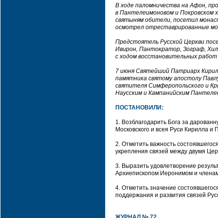
В ходе паломничества на Афон, пр
в Пантелеимоновом и Покровском 
святыням обители, посетил монас
осмотрел отреставрированные мон
Предстоятель Русской Церкви пос
Ивирон, Пантократор, Зограф, Хила
с ходом восстановительных работ 
7 июня Святейший Патриарх Кирил
памятника святому апостолу Павлу
святителя Симферопольского и Кр
Наусским и Кампанийским Пантеле
ПОСТАНОВИЛИ:
1. Возблагодарить Бога за дарован
Московского и всея Руси Кирилла и
2. Отметить важность состоявшегос
укрепления связей между двумя Цер
3. Выразить удовлетворение резул
Архиепископом Иеронимом и членам
4. Отметить значение состоявшего
поддержания и развития связей Рус
ЖУРНАЛ № 72