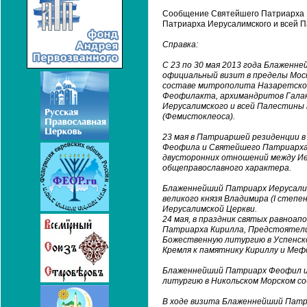
Сообщение Святейшего Патриарха М
Патриарха Иерусалимского и всей 
Справка:
С 23 по 30 мая 2013 года Блажен
официальный визит в пределы Мос
составе митрополита Назаретског
Феофилакта, архимандритов Галак
Иерусалимского и всей Палестины 
(Фемистоклеоса).
23 мая в Патриаршей резиденции 
Феофила и Святейшего Патриарха 
двусторонних отношений между Ие
общеправославного характера.
Блаженнейший Патриарх Иерусали
великого князя Владимира (I степе
Иерусалимской Церкви.
24 мая, в праздник святых равно
Патриарха Кирилла, Предстоятели
Божественную литургию в Успенско
Кремля к памятнику Кириллу и Меф
Блаженнейший Патриарх Феофил и
литургию в Никольском Морском с
В ходе визита Блаженнейший Патр