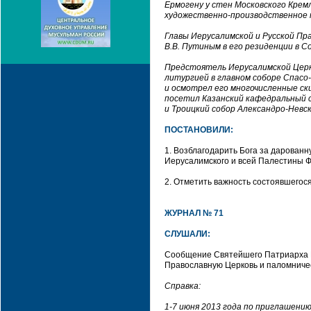
Ермогену у стен Московского Кремл
художественно-производственное 
Главы Иерусалимской и Русской П
В.В. Путиным в его резиденции в Со
Предстоятель Иерусалимской Церк
литургией в главном соборе Спас
и осмотрел его многочисленные с
посетил Казанский кафедральный со
и Троицкий собор Александро-Невс
ПОСТАНОВИЛИ:
1. Возблагодарить Бога за дарован
Иерусалимского и всей Палестины 
2. Отметить важность состоявшегос
ЖУРНАЛ № 71
СЛУШАЛИ:
Сообщение Святейшего Патриарха Мо
Православную Церковь и паломниче
Справка:
1-7 июня 2013 года по приглашени