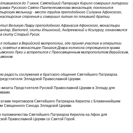
одлившегося до 7 июня, Святейший Патриарх Кирилл совершил литургии
храмах Русского Свято-Пантелеимонова монастыря, поклонился
тырскую мельницу - место трудов преподобного Силуана Афонского,
астырские строения и совершил литию по почившей братии.
етил Великую Лавру преподобного Афанасия Афонского, монастыри
ндар, Ватопед, скиты Ильинский, Андреевский и Ксилургу, ознакомился
в скиту Старый Русик.
л побывал в Верийской митрополии, где принял участие в открытии
, освятил в монастыре Панагия Довра колокола строящегося храма
ымского Луки и встретился с Преосвященным митрополитом Верийским,
имоном.
ную радость сослужения и братского общения Святейшего Патриарха
 Предстоятеля Элладской Православной Церкви.
я визита Предстоятеля Русской Православной Церкви в Элладу для
квами.
ьтатами переговоров Святейшего Патриарха Кирилла с Блаженнейшим
и Священного Синода Элладской Церкви.
ся паломничества Святейшего Патриарха Кирилла на Афон для
ской Православной Церкви со Святой Горой.