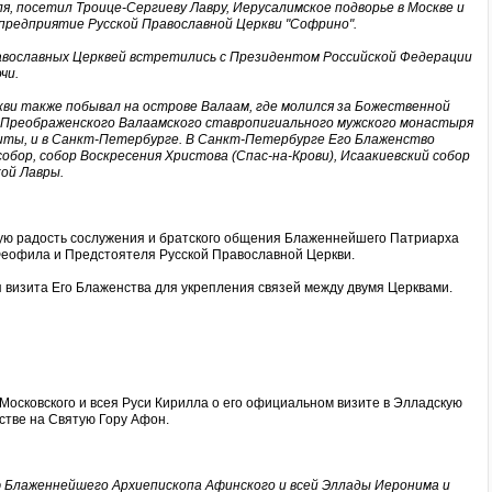
я, посетил Троице-Сергиеву Лавру, Иерусалимское подворье в Москве и
предприятие Русской Православной Церкви "Софрино".
равославных Церквей встретились с Президентом Российской Федерации
чи.
ви также побывал на острове Валаам, где молился за Божественной
о-Преображенского Валаамского ставропигиального мужского монастыря
киты, и в Санкт-Петербурге. В Санкт-Петербурге Его Блаженство
бор, собор Воскресения Христова (Спас-на-Крови), Исаакиевский собор
кой Лавры.
ную радость сослужения и братского общения Блаженнейшего Патриарха
Феофила и Предстоятеля Русской Православной Церкви.
я визита Его Блаженства для укрепления связей между двумя Церквами.
сковского и всея Руси Кирилла о его официальном визите в Элладскую
стве на Святую Гору Афон.
ю Блаженнейшего Архиепископа Афинского и всей Эллады Иеронима и