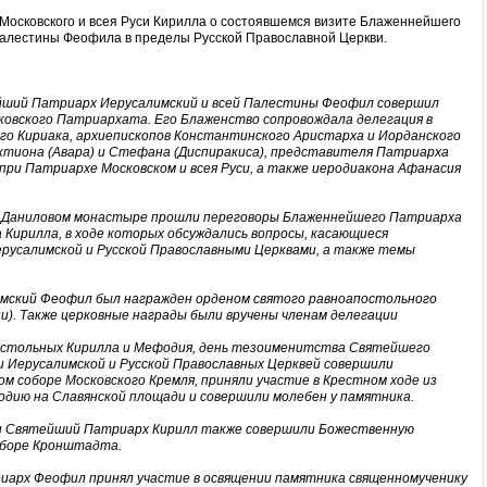
осковского и всея Руси Кирилла о состоявшемся визите Блаженнейшего
Палестины Феофила в пределы Русской Православной Церкви.
нейший Патриарх Иерусалимский и всей Палестины Феофил совершил
ковского Патриархата. Его Блаженство сопровождала делегация в
о Кириака, архиепископов Константинского Аристарха и Иорданского
тиона (Авара) и Стефана (Диспиракиса), представителя Патриарха
при Патриархе Московском и всея Руси, а также иеродиакона Афанасия
в Даниловом монастыре прошли переговоры Блаженнейшего Патриарха
Кирилла, в ходе которых обсуждались вопросы, касающиеся
русалимской и Русской Православными Церквами, а также темы
мский Феофил был награжден орденом святого равноапостольного
ни). Также церковные награды были вручены членам делегации
апостольных Кирилла и Мефодия, день тезоименитства Святейшего
 Иерусалимской и Русской Православных Церквей совершили
м соборе Московского Кремля, приняли участие в Крестном ходе из
одию на Славянской площади и совершили молебен у памятника.
 Святейший Патриарх Кирилл также совершили Божественную
оборе Кронштадта.
иарх Феофил принял участие в освящении памятника священномученику