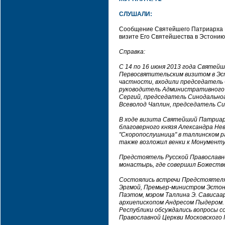
СЛУШАЛИ:
Сообщение Святейшего Патриарха М
визите Его Святейшества в Эстонию
Справка:
С 14 по 16 июня 2013 года Святейш
Первосвятительским визитом в Эст
частности, входили председатель
руководитель Административного 
Сергий, председатель Синодально
Всеволод Чаплин, председатель Си
В ходе визита Святейший Патриар
благоверного князя Александра Не
"Скоропослушница" в таллинском 
также возложил венки к Монументу
Предстоятель Русской Православн
монастырь, где совершил Божеств
Состоялись встречи Предстоятеля
Эргмой, Премьер-министром Эстонс
Паэтом, мэром Таллина Э. Сависаа
архиепископом Андресом Пыдером. 
Республики обсуждались вопросы с
Православной Церкви Московского