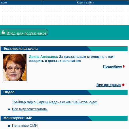
x.com
Карта сайта
Вход
для подписчиков
Эксклюзив раздела
Ирина Алексина
: За пасхальным столом не стоит
говорить о деньгах и политике
Подробнее
Все интервью
Видео
Трейлер м/ф о Сергии Радонежском "Забытое чудо"
Все видеоматериалы
Мониторинг СМИ
Печатные СМИ