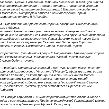
вославной Церкви Святейший Патриарх Московский и всея Руси Кирилл
 сопровождала делегация, в состав которой, в частности, входили
ковных связей митрополит Волоколамский Иларион, руководитель
Московской Патриархии епископ Солнечногорский Сергий,
мационного отдела В.Р. Легойда.
л и Блаженнейший Архиепископ Иероним совершили Божественную
аме в Афинах.
ославной Церкви принял участие в заседании Священного Синода
раки, в ходе которого Его Святейшеству была вручена высшая награда
Большой крест святого апостола Павла. Высоких наград также были
ации. Состоялись переговоры Святейшего Патриарха Кирилла с
нимом и членами Священного Синода Элладской Церкви.
встретился с Президентом Греции К. Папульясом и Премьер-министром
ской Республики вручил Предстоятелю Русской Церкви высокую
й крест Ордена почета.
ь Святейший Патриарх Московский и всея Руси Кирилл также посетил
инской Архиепископии "Апостоли" ("Миссия"), афинские храмы во имя
гита в Колонаки, Святой Троицы и в честь иконы Божией Матери
, в дар которому Святейший Владыка передал частицу мощей
, кафедральный собор во имя святителя Григория Паламы Салоник,
кже Предстоятель Русской Церкви встретился с Преосвященным
Анфимом.
 на Святую Гору Афон. В административном центре Афона в Карее в
ебен и состоялась встреча Предстоятеля Русской Православной Церкви
ятой Горы и губернатором Афона А. Казмироглу.