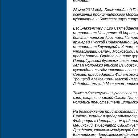
молебен.
28 мая 2013 года Блаженнейший П
освящения Кронштадтского Морског
чудотворца, и Божественную литур
Его Блаженству и Его Святейшест
митрополит Назаретский Кириак, 
Константинский Аристарх, Патриа
архиереи Русской Православной Це
митрополит Крутицкий и Коломенс
управляющий делами Московской П
председатель Отдела внешних цер
Петербургских духовных школ епи
делам молодежи епископ Выборгски
руководитель Административного 
Сергий, председатель Финансово-х
Троицкой Александро-Невской Лавр
Лодейнопольский Мстислав, еписк
Также в богослужении участвовали
сане, клирики епархий Санкт-Пете
молились представители Элладско
На богослужении присутствовали 
Северо-Западном федеральном окр
Федерации в Центральном федераль
Мединский, губернатор Санкт-Пете
Дрозденко, главнокомандующий Вое
Балтийским, Черноморским флотам