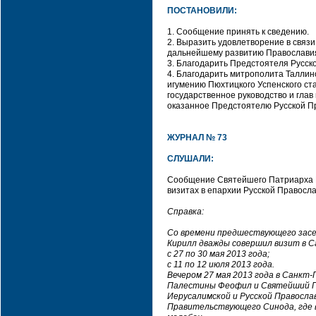
ПОСТАНОВИЛИ:
1. Сообщение принять к сведению.
2. Выразить удовлетворение в связи
дальнейшему развитию Православия 
3. Благодарить Предстоятеля Русск
4. Благодарить митрополита Таллинс
игумению Пюхтицкого Успенского ст
государственное руководство и глав
оказанное Предстоятелю Русской П
ЖУРНАЛ № 73
СЛУШАЛИ:
Сообщение Святейшего Патриарха М
визитах в епархии Русской Правосл
Справка:
Со времени предшествующего засе
Кирилл дважды совершил визит в 
с 27 по 30 мая 2013 года;
с 11 по 12 июля 2013 года.
Вечером 27 мая 2013 года в Санкт
Палестины Феофил и Святейший Па
Иерусалимской и Русской Правосл
Правительствующего Синода, где 