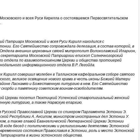
осковского и всея Руси Кирилла о состоявшемся Первосвятительском
.
ий Патриарх Московский и всея Руси Кирилл находился с
онии. Его Святейшество сопровождала делегация, в состав которой, в
 Отдела внешних церковных связей митрополит Волоколамский Иларион,
секретариата Московской Патриархии епископ Солнечногорский
го отдела по взаимоотношениям Церкви и общества протоиерей
нодального информационного отдела В.Р. Легойда.
х Кирилл совершил молебен в Таллинском кафедральном соборе святого
вского, великое освящение нового храма в честь иконы Божией Матери
районе Ласнамяэ и Божественную литургию в нем. Его Святейшество
 скорби и памятнику советским воинам-освободителям.
ой Церкви посетил Пюхтицкий Успенский ставропигиальный женский
енную литургию, а также Нарвскую епархию.
 Русской Православной Церкви со спикером Парламента Эстонии Э.
кой Республики А. Ансипом, министром иностранных дел Эстонии У.
ром, а также главой Евангелической Лютеранской Церкви Эстонии
В ходе бесед с политическими и религиозными деятелями Эстонской
овременного состояния Православия в Эстонии, роль и место Эстонской
 Патриархата в жизни эстонского общества.