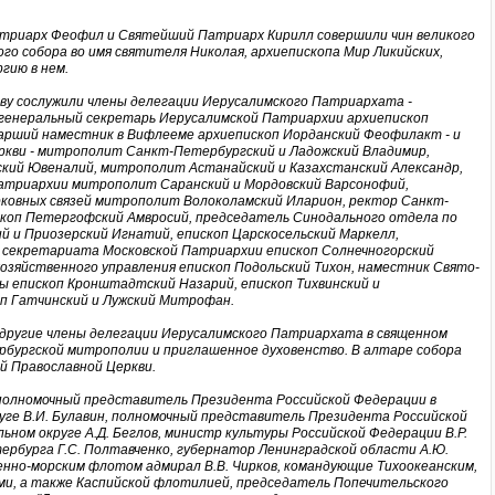
атриарх Феофил и Святейший Патриарх Кирилл совершили чин великого
о собора во имя святителя Николая, архиепископа Мир Ликийских,
гию в нем.
ву сослужили члены делегации Иерусалимского Патриархата -
генеральный секретарь Иерусалимской Патриархии архиепископ
рший наместник в Вифлееме архиепископ Иорданский Феофилакт - и
ркви - митрополит Санкт-Петербургский и Ладожский Владимир,
кий Ювеналий, митрополит Астанайский и Казахстанский Александр,
атриархии митрополит Саранский и Мордовский Варсонофий,
ковных связей митрополит Волоколамский Иларион, ректор Санкт-
скоп Петергофский Амвросий, председатель Синодального отдела по
й и Приозерский Игнатий, епископ Царскосельский Маркелл,
секретариата Московской Патриархии епископ Солнечногорский
озяйственного управления епископ Подольский Тихон, наместник Свято-
ы епископ Кронштадтский Назарий, епископ Тихвинский и
оп Гатчинский и Лужский Митрофан.
 другие члены делегации Иерусалимского Патриархата в священном
рбургской митрополии и приглашенное духовенство. В алтаре собора
й Православной Церкви.
полномочный представитель Президента Российской Федерации в
уге В.И. Булавин, полномочный представитель Президента Российской
ном округе А.Д. Беглов, министр культуры Российской Федерации В.Р.
рбурга Г.С. Полтавченко, губернатор Ленинградской области А.Ю.
нно-морским флотом адмирал В.В. Чирков, командующие Тихоокеанским,
и, а также Каспийской флотилией, председатель Попечительского