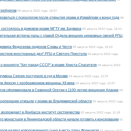
етербургом
08 августа 2022 года, 18:57
оваться с психологом после открытия храма в Измайлове к концу года
08
е состоялось в домовом храме МГТУ им. Баумана
05 августа 2022 года, 16:21
ительная встреча папы с главой Отдела внешних церковных связей РПЦ
димира Федосеева орденом Славы и Чести
05 августа 2022 года, 10:23
нистров иностранных дел" РПЦ и Святого Престола
04 августа 2022 года,
о концерте "Хит-парад СССР" в храме Христа Спасителя
04 августа 2022
игумена Сергия поступило в суд в Москве
04 августа 2022 года, 12:57
и фреску с изображением женщины XII века
04 августа 2022 года, 12:07
утов сформировали в Северной Осетии к 1100-летию крещения Алании
03
пецоперации открыли у храма во Владимирской области
02 августа 2022 года,
 возрождает в Донбассе институт сестричества
02 августа 2022 года, 11:16
го монастыря в Ленинградской области начали готовить к консервации
01
еров назвал новорожденного сына в честь папы Франциска
01 августа 2022