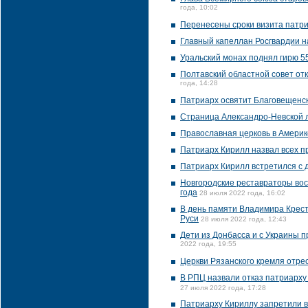
года, 10:02
Перенесены сроки визита патр
Главный капеллан Росгвардии н
Уральский монах поднял гирю 5
Полтавский областной совет от
года, 14:28
Патриарх освятит Благовещенск
Страница Александро-Невской л
Православная церковь в Америк
Патриарх Кирилл назвал всех 
Патриарх Кирилл встретился с 
Новгородские реставраторы вос
года
28 июля 2022 года, 16:02
В день памяти Владимира Крест
Руси
28 июля 2022 года, 12:43
Дети из Донбасса и с Украины 
2022 года, 19:55
Церкви Рязанского кремля отре
В РПЦ назвали отказ патриарху
27 июля 2022 года, 17:28
Патриарху Кириллу запретили в