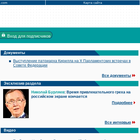
x.com
Карта сайта
Вход
для подписчиков
Документы
Выступление патриарха Кирилла на X Парламентских встречах в
Совете Федерации
Все документы
Эксклюзив раздела
Николай Бурляев
: Время привлекательного греха на
российском экране кончается
Подробнее
Все интервью
Видео