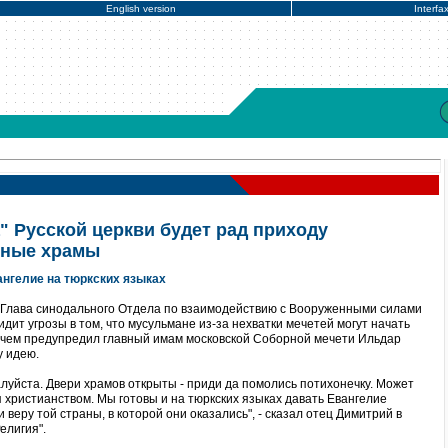
English version
Interfa
" Русской церкви будет рад приходу
вные храмы
вангелие на тюркских языках
 Глава синодального Отдела по взаимодействию с Вооруженными силами
ит угрозы в том, что мусульмане из-за нехватки мечетей могут начать
 чем предупредил главный имам московской Соборной мечети Ильдар
у идею.
алуйста. Двери храмов открыты - приди да помолись потихонечку. Может
ся христианством. Мы готовы и на тюркских языках давать Евангелие
веру той страны, в которой они оказались", - сказал отец Димитрий в
елигия".