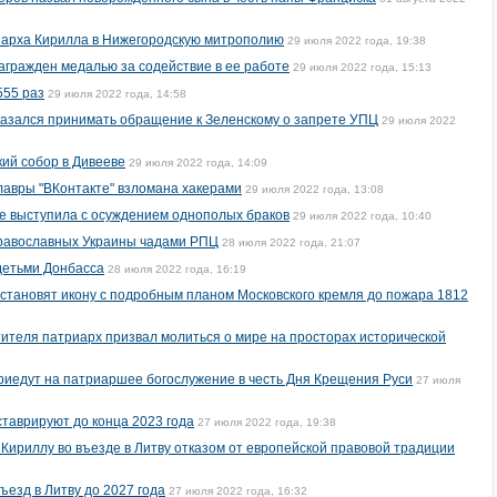
иарха Кирилла в Нижегородскую митрополию
29 июля 2022 года, 19:38
агражден медалью за содействие в ее работе
29 июля 2022 года, 15:13
555 раз
29 июля 2022 года, 14:58
казался принимать обращение к Зеленскому о запрете УПЦ
29 июля 2022
ий собор в Дивееве
29 июля 2022 года, 14:09
авры "ВКонтакте" взломана хакерами
29 июля 2022 года, 13:08
е выступила с осуждением однополых браков
29 июля 2022 года, 10:40
православных Украины чадами РПЦ
28 июля 2022 года, 21:07
детьми Донбасса
28 июля 2022 года, 16:19
становят икону с подробным планом Московского кремля до пожара 1812
ителя патриарх призвал молиться о мире на просторах исторической
приедут на патриаршее богослужение в честь Дня Крещения Руси
27 июля
ставрируют до конца 2023 года
27 июля 2022 года, 19:38
 Кириллу во въезде в Литву отказом от европейской правовой традиции
ъезд в Литву до 2027 года
27 июля 2022 года, 16:32