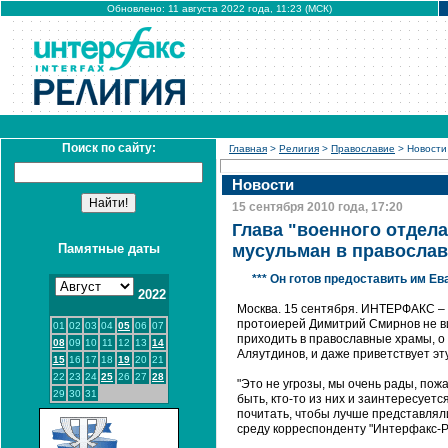
Обновлено: 11 августа 2022 года, 11:23 (МСК)
Поиск по сайту:
Главная
>
Религия
>
Православие
> Новости
Новости
15 сентября 2010 года, 17:20
Глава "военного отдела
Памятные даты
мусульман в правосла
*** Он готов предоставить им Е
2022
Москва. 15 сентября. ИНТЕРФАКС –
протоиерей Димитрий Смирнов не вид
01
02
03
04
05
06
07
приходить в православные храмы, о
08
09
10
11
12
13
14
Аляутдинов, и даже приветствует эт
15
16
17
18
19
20
21
22
23
24
25
26
27
28
"Это не угрозы, мы очень рады, пож
29
30
31
быть, кто-то из них и заинтересует
почитать, чтобы лучше представляли 
среду корреспонденту "Интерфакс-Р