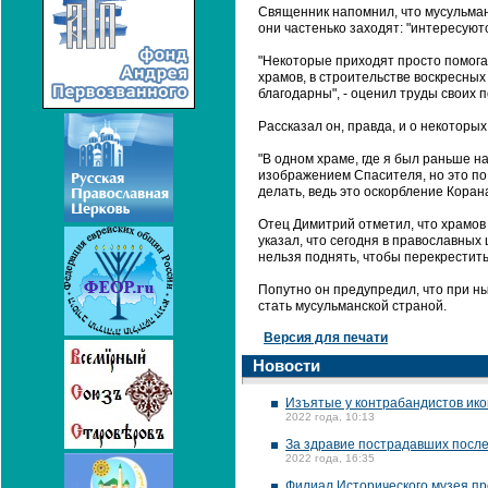
Священник напомнил, что мусульмане
они частенько заходят: "интересуют
"Некоторые приходят просто помогат
храмов, в строительстве воскресных 
благодарны", - оценил труды своих
Рассказал он, правда, и о некоторых
"В одном храме, где я был раньше н
изображением Спасителя, но это по н
делать, ведь это оскорбление Корана
Отец Димитрий отметил, что храмов 
указал, что сегодня в православных 
нельзя поднять, чтобы перекрестить
Попутно он предупредил, что при н
стать мусульманской страной.
Версия для печати
Новости
Изъятые у контрабандистов икон
2022 года, 10:13
За здравие пострадавших после
2022 года, 16:35
Филиал Исторического музея пр