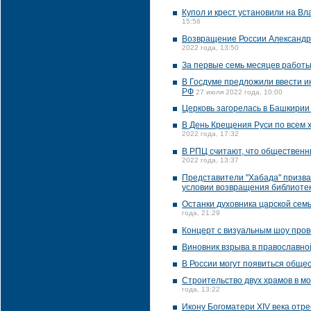
Купол и крест установили на В
15:56
Возвращение России Александр
2022 года, 13:50
За первые семь месяцев работы
В Госдуме предложили ввести и
РФ
27 июля 2022 года, 10:00
Церковь загорелась в Башкирии
В День Крещения Руси по всем 
2022 года, 17:32
В РПЦ считают, что общественн
2022 года, 13:37
Представители "Хабада" призва
условии возвращения библиоте
Останки духовника царской сем
года, 21:29
Концерт с визуальным шоу пров
Виновник взрыва в православно
В России могут появиться общес
Строительство двух храмов в м
года, 13:22
Икону Богоматери XIV века отр