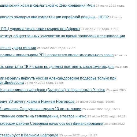
ладимирский храм в Крылатском ко Дню Крещения Руси
27 июля 2022 года,
овского подворья вне компетенции еврейской общины - ФЕОР
27 июля
 РПЦ удвоила число своих клириков в Африке
27 июля 2022 года, 11:13
нститут общественных худсоветов на время проведения спецоперации
 после удара молнии
26 июля 2022 года, 17:37
храмам и монастырям РПЦ прокатится волна колокольного звона
26 июля
ые советы на ТВ и в кино не должны повторять советскую модель
26 июля
ли Израиль вернуть России Александровское подворье только при
ки Шнеерсона
26 июля 2022 года, 13:09
ьи архиепископа Феофана (Быстрова) возвращены в Россию
25 июля 2022
едут 30 июля у храма в Нижнем Новгороде
25 июля 2022 года, 19:08
й гимназии Серпухова получил 13 лет колонии
25 июля 2022 года, 15:01
твенные советы на телевидении, в театре и кино
25 июля 2022 года, 14:18
осковском районе Северный началось без финансирования
25 июля 2022
еставрируют в Великом Новгороде
25 июля 2022 года, 11:37