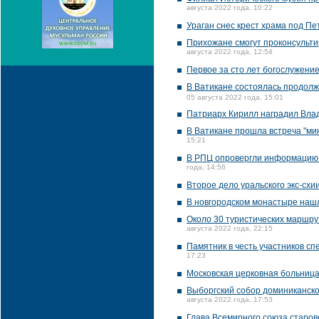
августа 2022 года, 10:22
Ураган снес крест храма под П
Прихожане смогут проконсультир
августа 2022 года, 12:54
Первое за сто лет богослужени
В Ватикане состоялась продолж
05 августа 2022 года, 15:01
Патриарх Кирилл наградил Вла
В Ватикане прошла встреча "ми
15:21
В РПЦ опровергли информацию 
года, 14:56
Второе дело уральского экс-схи
В новгородском монастыре нашл
Около 30 туристических маршр
августа 2022 года, 22:15
Памятник в честь участников с
17:23
Московская церковная больница
Выборгский собор доминиканско
августа 2022 года, 17:53
Глава Всемирного союза старов