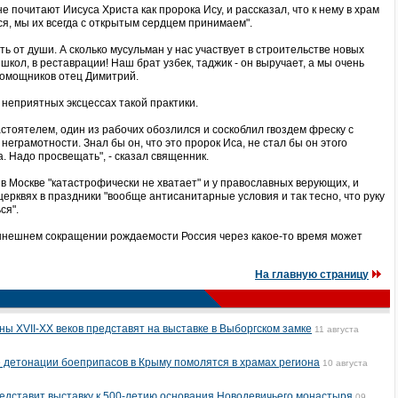
 почитают Иисуса Христа как пророка Ису, и рассказал, что к нему в храм
ся, мы их всегда с открытым сердцем принимаем".
ь от души. А сколько мусульман у нас участвует в строительстве новых
школ, в реставрации! Наш брат узбек, таджик - он выручает, а мы очень
 помощников отец Димитрий.
 неприятных эксцессах такой практики.
астоятелем, один из рабочих обозлился и соскоблил гвоздем фреску с
еграмотности. Знал бы он, что это пророк Иса, не стал бы он этого
. Надо просвещать", - сказал священник.
в Москве "катастрофически не хватает" и у православных верующих, и
церквях в праздники "вообще антисанитарные условия и так тесно, что руку
ся".
ынешнем сокращении рождаемости Россия через какое-то время может
На главную страницу
ы XVII-XX веков представят на выставке в Выборгском замке
11 августа
 детонации боеприпасов в Крыму помолятся в храмах региона
10 августа
едставит выставку к 500-летию основания Новодевичьего монастыря
09