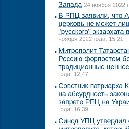
Запада
24 ноября 2022 г
В РПЦ заявили, что 
церковь не может лиш
"русского" экзархата
ноября 2022 года, 15:21
Митрополит Татарста
Россию форпостом б
традиционные ценнос
года, 12:47
Советник патриарха 
на абсурдность закон
запрете РПЦ на Укра
года, 16:39
Синод УПЦ утвердил 
митрополита, которы