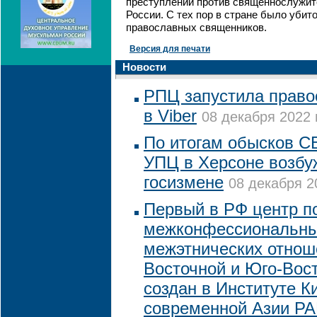
преступлений против священнослужит
России. С тех пор в стране было убит
православных священников.
Версия для печати
Новости
РПЦ запустила право
в Viber
08 декабря 2022 
По итогам обысков С
УПЦ в Херсоне возбу
госизмене
08 декабря 2
Первый в РФ центр п
межконфессиональны
межэтнических отнош
Восточной и Юго-Вос
создан в Институте К
современной Азии Р