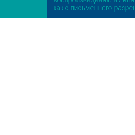
воспроизведению и / ил
как с письменного разр