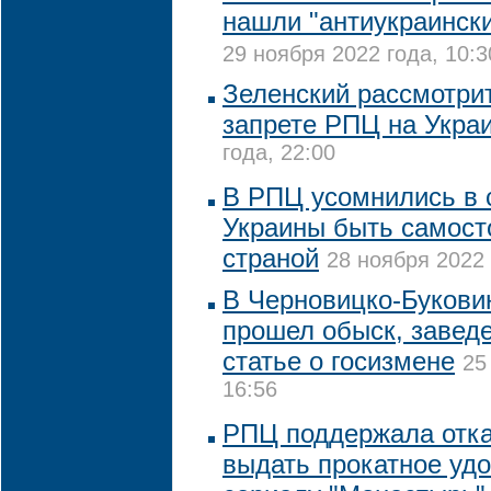
нашли "антиукраинск
29 ноября 2022 года, 10:3
Зеленский рассмотри
запрете РПЦ на Укра
года, 22:00
В РПЦ усомнились в 
Украины быть самост
страной
28 ноября 2022 
В Черновицко-Букови
прошел обыск, заведе
статье о госизмене
25
16:56
РПЦ поддержала отка
выдать прокатное уд