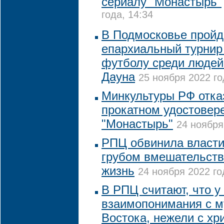
сериалу "Монастырь"
года, 14:34
В Подмосковье пройд
епархиальный турнир
футболу среди людей
Дауна
25 ноября 2022 го
Минкультуры РФ отка
прокатном удостовер
"Монастырь"
24 ноября
РПЦ обвинила власти
грубом вмешательств
жизнь
24 ноября 2022 го
В РПЦ считают, что у
взаимопонимания с 
Востока, нежели с хр