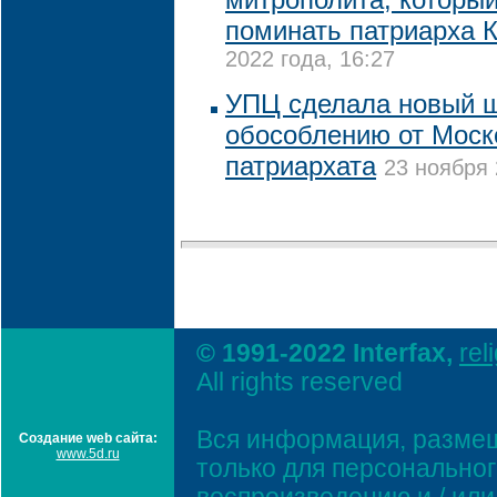
поминать патриарха 
2022 года, 16:27
УПЦ сделала новый ш
обособлению от Моск
патриархата
23 ноября 
© 1991-2022 Interfax,
rel
All rights reserved
Вся информация, размещ
Создание web сайта:
www.5d.ru
только для персонально