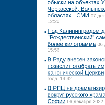
обыски на объектах 
Черкасской, Волынск
областях - СМИ
07 дек
12:20
Под Калининградом 
"Рождественский" са
более килограмма
06 
15:56
В Раду внесен законо
позволит отобрать и
канонической Церкви
года, 14:42
В РПЦ не драматизир
вокруг русского храм
Софии
06 декабря 2022 