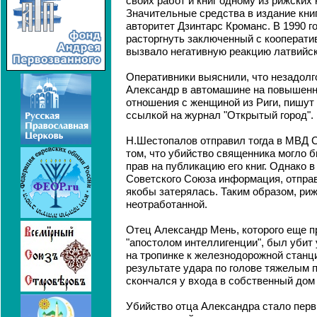
своих работ и книг одному из рижских
Значительные средства в издание кн
авторитет Дзинтарс Кроманс. В 1990 
расторгнуть заключенный с кооперати
вызвало негативную реакцию латвийск
Оперативники выяснили, что незадолг
Александр в автомашине на повышенн
отношения с женщиной из Риги, пишут
ссылкой на журнал "Открытый город".
Н.Шестопалов отправил тогда в МВД 
том, что убийство священника могло 
прав на публикацию его книг. Однако 
Советского Союза информация, отправ
якобы затерялась. Таким образом, риж
неотработанной.
Отец Александр Мень, которого еще п
"апостолом интеллигенции", был убит 
на тропинке к железнодорожной станц
результате удара по голове тяжелым
скончался у входа в собственный дом 
Убийство отца Александра стало перв