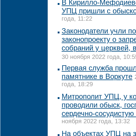
В Кирилло-Мефодиев
УПЦ пришли с обыск
года, 11:22
Законодатели учли п
законопроекту о запр
собраний у церквей, 
30 ноября 2022 года, 10:5
Первая служба прошл
памятнике в Воркуте
года, 18:29
Митрополит УПЦ, у ко
проводили обыск, гос
сердечно-сосудистую
ноября 2022 года, 13:32
На объектах УПЦ на 