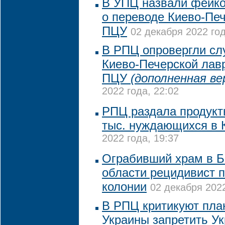
В УПЦ назвали фейк
о переводе Киево-Пе
ПЦУ
02 декабря 2022 год
В РПЦ опровергли сл
Киево-Печерской лав
ПЦУ
(дополненная ве
2022 года, 22:02
РПЦ раздала продукт
тыс. нуждающихся в 
2022 года, 19:37
Ограбивший храм в Б
области рецидивист п
колонии
02 декабря 2022
В РПЦ критикуют пла
Украины запретить У