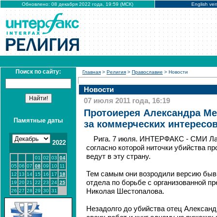
Обновлено: 08 декабря 2022 года, 19:59 (МСК)
English ver
Поиск по сайту:
Главная
>
Религия
>
Православие
> Новости
Новости
07 июля 2011 года, 16:19
Протоиерея Александра Мен
Памятные даты
за коммерческих интересов
Рига. 7 июля. ИНТЕРФАКС - СМИ Ла
2022
согласно которой ниточки убийства п
ведут в эту страну.
01
02
03
04
05
06
07
08
09
10
11
Тем самым они возродили версию бывш
12
13
14
15
16
17
18
отдела по борьбе с организованной п
19
20
21
22
23
24
25
Николая Шестопалова.
26
27
28
29
30
31
Незадолго до убийства отец Александ