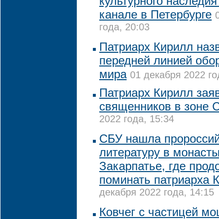
культурного наследи
канале в Петербурге
года, 20:03
Патриарх Кирилл наз
передней линией обо
мира
01 декабря 2022 го
Патриарх Кирилл заяв
священников в зоне 
2022 года, 15:34
CБУ нашла проросси
литературу в монасты
Закарпатье, где про
поминать патриарха 
декабря 2022 года, 14:15
Ковчег с частицей м