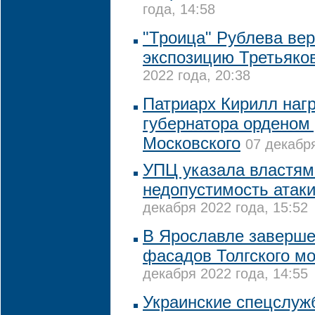
года, 14:58
"Троица" Рублева вер
экспозицию Третьяко
2022 года, 20:38
Патриарх Кирилл нагр
губернатора орденом
Московского
07 декабря
УПЦ указала властям
недопустимость атак
декабря 2022 года, 15:52
В Ярославле заверше
фасадов Толгского м
декабря 2022 года, 14:55
Украинские спецслуж