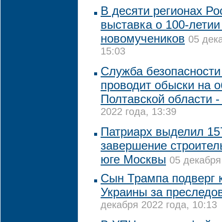
В десяти регионах Ро
выставка о 100-летии
новомучеников
05 дек
15:03
Служба безопасности
проводит обыски на 
Полтавской области 
2022 года, 13:39
Патриарх выделил 15
завершение строител
юге Москвы
05 декабря
Сын Трампа подверг 
Украины за преследо
декабря 2022 года, 10:13