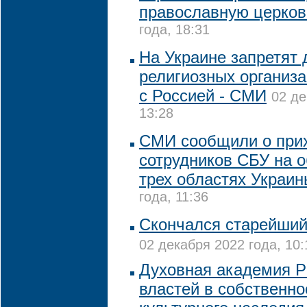
православную церков
года, 18:31
На Украине запретят 
религиозных организа
с Россией - СМИ
02 де
13:28
СМИ сообщили о при
сотрудников СБУ на 
трех областях Украин
года, 11:36
Скончался старейши
02 декабря 2022 года, 10:
Духовная академия Р
властей в собственно