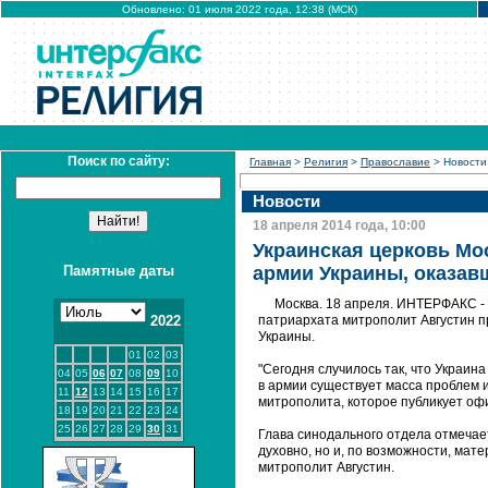
Обновлено: 01 июля 2022 года, 12:38 (МСК)
Поиск по сайту:
Главная
>
Религия
>
Православие
> Новости
Новости
18 апреля 2014 года, 10:00
Украинская церковь Мо
Памятные даты
армии Украины, оказав
Москва. 18 апреля. ИНТЕРФАКС - 
2022
патриархата митрополит Августин п
Украины.
01
02
03
"Сегодня случилось так, что Украин
04
05
06
07
08
09
10
в армии существует масса проблем и
11
12
13
14
15
16
17
митрополита, которое публикует о
18
19
20
21
22
23
24
25
26
27
28
29
30
31
Глава синодального отдела отмечае
духовно, но и, по возможности, мате
митрополит Августин.