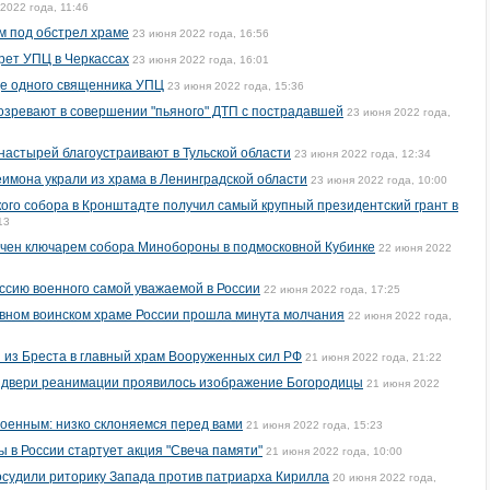
2022 года, 11:46
м под обстрел храме
23 июня 2022 года, 16:56
рет УПЦ в Черкассах
23 июня 2022 года, 16:01
ще одного священника УПЦ
23 июня 2022 года, 15:36
озревают в совершении "пьяного" ДТП с пострадавшей
23 июня 2022 года,
настырей благоустраивают в Тульской области
23 июня 2022 года, 12:34
имона украли из храма в Ленинградской области
23 июня 2022 года, 10:00
го собора в Кронштадте получил самый крупный президентский грант в
13
ачен ключарем собора Минобороны в подмосковной Кубинке
22 июня 2022
ссию военного самой уважаемой в России
22 июня 2022 года, 17:25
авном воинском храме России прошла минута молчания
22 июня 2022 года,
и из Бреста в главный храм Вооруженных сил РФ
21 июня 2022 года, 21:22
 двери реанимации проявилось изображение Богородицы
21 июня 2022
военным: низко склоняемся перед вами
21 июня 2022 года, 15:23
 в России стартует акция "Свеча памяти"
21 июня 2022 года, 10:00
судили риторику Запада против патриарха Кирилла
20 июня 2022 года,