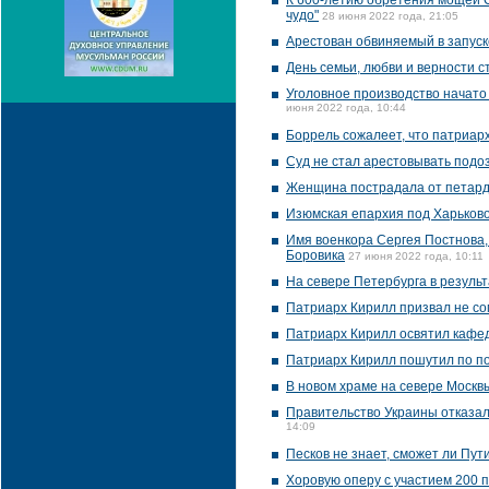
К 600-летию обретения мощей С
чудо"
28 июня 2022 года, 21:05
Арестован обвиняемый в запуск
День семьи, любви и верности 
Уголовное производство начато
июня 2022 года, 10:44
Боррель сожалеет, что патриар
Суд не стал арестовывать подо
Женщина пострадала от петарды
Изюмская епархия под Харьков
Имя военкора Сергея Постнова, 
Боровика
27 июня 2022 года, 10:11
На севере Петербурга в результ
Патриарх Кирилл призвал не со
Патриарх Кирилл освятил кафе
Патриарх Кирилл пошутил по по
В новом храме на севере Москв
Правительство Украины отказал
14:09
Песков не знает, сможет ли Пу
Хоровую оперу с участием 200 