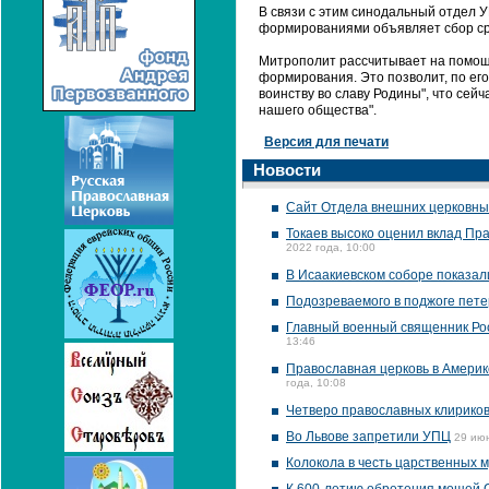
В связи с этим синодальный отдел
формированиями объявляет сбор ср
Митрополит рассчитывает на помощь
формирования. Это позволит, по ег
воинству во славу Родины", что сейч
нашего общества".
Версия для печати
Новости
Сайт Отдела внешних церковны
Токаев высоко оценил вклад Пра
2022 года, 10:00
В Исаакиевском соборе показал
Подозреваемого в поджоге пете
Главный военный священник Ро
13:46
Православная церковь в Америк
года, 10:08
Четверо православных клириков
Во Львове запретили УПЦ
29 июн
Колокола в честь царственных м