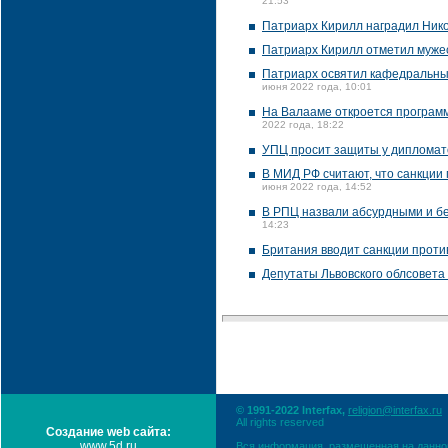
21:53
Патриарх Кирилл наградил Ник
Патриарх Кирилл отметил мужес
Патриарх освятил кафедральны
июня 2022 года, 10:01
На Валааме откроется программ
2022 года, 18:22
УПЦ просит защиты у дипломат
В МИД РФ считают, что санкции
июня 2022 года, 14:52
В РПЦ назвали абсурдными и б
14:23
Британия вводит санкции проти
Депутаты Львовского облсовета
© 1991-2022 Interfax,
religion@interfax.ru
All rights reserved
Создание web сайта:
www.5d.ru
Вся информация, размещенная на данном