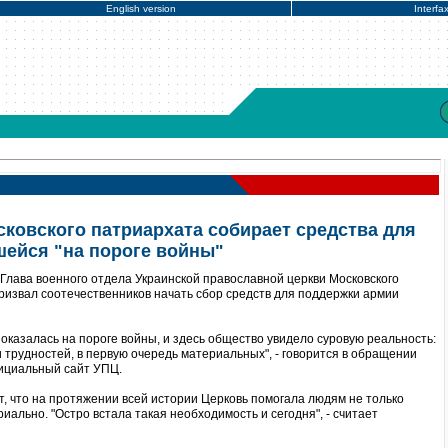
English version
Interfa
сковского патриархата собирает средства для
шейся "на пороге войны"
Глава военного отдела Украинской православной церкви Московского
ризвал соотечественников начать сбор средств для поддержки армии
а оказалась на пороге войны, и здесь общество увидело суровую реальность:
 трудностей, в первую очередь материальных", - говорится в обращении
фициальный сайт УПЦ.
т, что на протяжении всей истории Церковь помогала людям не только
риально. "Остро встала такая необходимость и сегодня", - считает