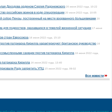
олая Дроздова орденом Сергия Радонежского
20 июня 2022 года, 10:22
тво российских воинов в ходе спецоперации
20 июня 2022 года, 10:05
й собор Пензы, построенный на месте взорванного большевиками
20
а для подростков, оказавшихся в тяжелой жизненной ситуации
17 июня
ов стран Евросоюза
16 июня 2022 года, 15:10
 против патриарха Кирилла характеризуют британское руководство
16
ессмысленными санкции против патриарха Кирилла
16 июня 2022 года,
в патриарха Кирилла
16 июня 2022 года, 13:40
 призвали Раду запретить УПЦ
15 июня 2022 года, 09:02
Все новости
 веб-сайте, предназначена только для персонального использования и не подлежит 