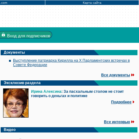
x.com
Карта сайта
Вход
для подписчиков
Документы
Выступление патриарха Кирилла на X Парламентских встречах в
Совете Федерации
Все документы
Эксклюзив раздела
Ирина Алексина
: За пасхальным столом не стоит
говорить о деньгах и политике
Подробнее
Все интервью
Видео