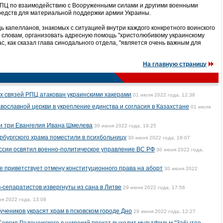
 УПЦ по взаимодействию с Вооруженными силами и другими военными
едств для материальной поддержки армии Украины.
 капелланов, знакомых с ситуацией внутри каждого конкретного воинского
о словам, организовать адресную помощь "христолюбивому украинскому
ас, как сказал глава синодального отдела, "является очень важным для
На главную страницу
х связей РПЦ атакован украинскими хакерами
01 июля 2022 года, 12:38
вославной церкви в укрепление единства и согласия в Казахстане
01 июля
и три Евангелия Ивана Шмелева
30 июня 2022 года, 19:25
рбургского храма поместили в психбольницу
30 июня 2022 года, 18:07
ссии освятил военно-политическое управление ВС РФ
30 июня 2022 года,
е приветствует отмену конституционного права на аборт
30 июня 2022
-сепаратистов извергнуты из сана в Литве
29 июня 2022 года, 17:56
я 2022 года, 13:08
учеников украсят храм в псковском городе Дно
29 июня 2022 года, 12:27