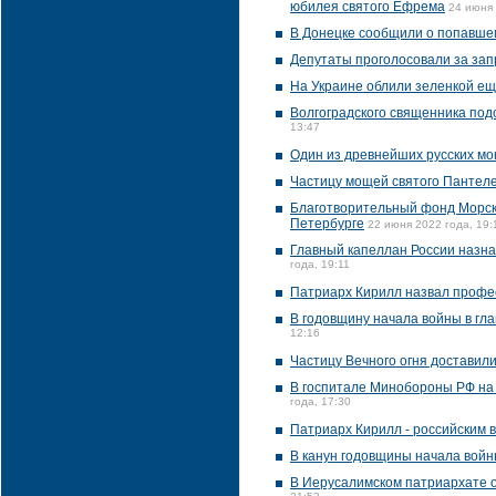
юбилея святого Ефрема
24 июня 
В Донецке сообщили о попавше
Депутаты проголосовали за зап
На Украине облили зеленкой е
Волгоградского священника под
13:47
Один из древнейших русских мо
Частицу мощей святого Пантеле
Благотворительный фонд Морско
Петербурге
22 июня 2022 года, 19:
Главный капеллан России назн
года, 19:11
Патриарх Кирилл назвал профе
В годовщину начала войны в гл
12:16
Частицу Вечного огня доставил
В госпитале Минобороны РФ на
года, 17:30
Патриарх Кирилл - российским 
В канун годовщины начала войны
В Иерусалимском патриархате о