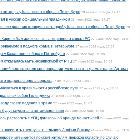
ергия Радонежского в широкий прокат выходит мультфильм "Забытое
е петарды у Казанского собора в Петербурге
28 июня 2022 года, 17:47
стал в России официальным праздником
28 июня 2022 года, 14:27
 после ранения женщины петардой у Казанского собора в Петербурге
28
х Кирилл был исключен из санкционного списка ЕС
27 июня 2022 года, 14:01
зреваемого в поджоге храма в Петербурге
27 июня 2022 года, 12:09
 у Казанского собора в Петербурге
27 июня 2022 года, 10:55
ом отказалась быть независимой от РПЦ
27 июня 2022 года, 10:54
погибшего во время спецоперации, увековечат в храме в парке Артема
ате поджога сгорела церковь
27 июня 2022 года, 10:10
мневаться в правильности российского пути
27 июня 2022 года, 10:08
дральный собор Геленджика
27 июня 2022 года, 10:03
воду своего падения в храме
27 июня 2022 года, 10:02
ы будут служить на алтайском языке
24 июня 2022 года, 18:06
ось расторгать с УПЦ договоры об аренде монастырей
24 июня 2022 года,
тин навестить таежную отшельницу Агафью Лыкову
24 июня 2022 года, 13:32
певцов и музыкантов покажут жителям Тверской области по случаю