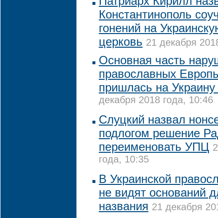
Патриарх Кирилл наз
Константинополь соу
гонений на Украинск
церковь
21 декабря 2018
Основная часть нару
православных Европы
пришлась на Украину 
декабря 2018 года, 10:46
Слуцкий назвал нонс
подлогом решение Р
переименовать УПЦ
2
года, 10:35
В Украинской правос
не видят оснований 
названия
21 декабря 20