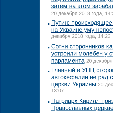
затем на этом зараба
20 декабря 2018 года, 14:
Путин: происходящее
на Украине уму непо
декабря 2018 года, 14:22
Сотни сторонников к
устроили молебен у с
парламента
20 декабря
Главный в УПЦ сторо
автокефалии не рад 
церкви Украины
20 дек
13:07
Патриарх Кирилл при
Православных церкве