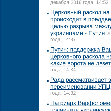
декабря 2018 года, 14:52
Церковный раскол на
происходит в преддве
целью разрыва между
украинцами - Путин
2
года, 14:37
Путин: поддержка Ва
церковного раскола н
какие ворота не лезет
года, 14:34
Рада рассматривает з
переименовании УПЦ
года, 14:32
Патриарх Варфоломей
подчинить украинскую