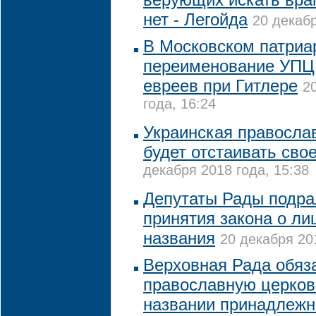
нет - Легойда
20 декабр
В Московском патриа
переименование УПЦ
евреев при Гитлере
2
года, 16:24
Украинская правосла
будет отстаивать сво
декабря 2018 года, 15:38
Депутаты Рады подра
принятия закона о л
названия
20 декабря 20
Верховная Рада обяз
православную церков
названии принадлежн