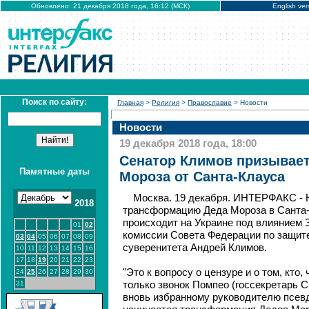
Обновлено: 21 декабря 2018 года, 16:12 (МСК)
English ver
Поиск по сайту:
Главная
>
Религия
>
Православие
> Новости
Новости
19 декабря 2018 года, 18:00
Сенатор Климов призывает
Памятные даты
Мороза от Санта-Клауса
Москва. 19 декабря. ИНТЕРФАКС - 
2018
трансформацию Деда Мороза в Санта-К
происходит на Украине под влиянием З
01
02
комиссии Совета Федерации по защите
03
04
05
06
07
08
09
суверенитета Андрей Климов.
10
11
12
13
14
15
16
17
18
19
20
21
22
23
"Это к вопросу о цензуре и о том, кто, 
24
25
26
27
28
29
30
31
только звонок Помпео (госсекретарь 
вновь избранному руководителю псевд