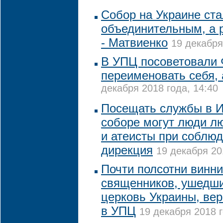
Собор на Украине ста
объединительным, а 
- Матвиенко
19 декабря
В УПЦ посоветовали 
переименовать себя, 
декабря 2018 года, 14:40
Посещать службы в 
соборе могут люди л
и атеисты при соблюд
дирекция
19 декабря 20
Почти полсотни винн
священников, ушедши
церковь Украины, вер
в УПЦ
19 декабря 2018 г