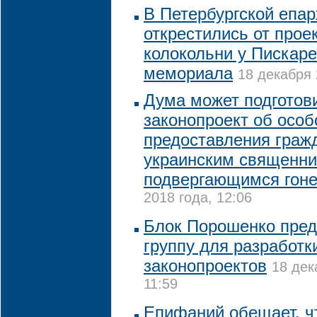
В Петербургской епар
открестились от прое
колокольни у Пискаре
мемориала
18 декабря 
Дума может подготов
законопроект об осо
предоставления граж
украинским священни
подвергающимся гон
2018 года, 12:06
Блок Порошенко пред
группу для разработк
законопроектов
18 дек
11:59
Епифаний обещает, ч