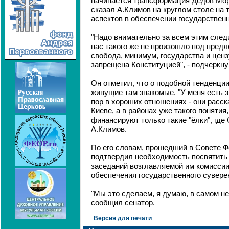
начинается трансформация Дедов Моро
сказал А.Климов на круглом столе на 
аспектов в обеспечении государственн
"Надо внимательно за всем этим следи
нас такого же не произошло под предло
свобода, минимум, государства и ценз
запрещена Конституцией", - подчеркну
Он отметил, что о подобной тенденции
живущие там знакомые. "У меня есть з
пор в хороших отношениях - они расск
Киеве, а в районах уже такого понятия,
финансируют только такие "ёлки", где 
А.Климов.
По его словам, прошедший в Совете Ф
подтвердил необходимость посвятить
заседаний возглавляемой им комиссии
обеспечения государственного сувере
"Мы это сделаем, я думаю, в самом н
сообщил сенатор.
Версия для печати