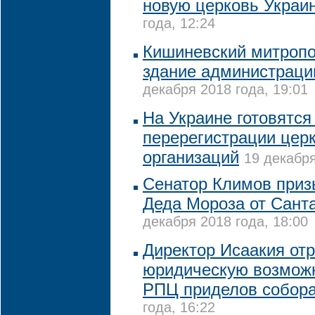
новую церковь Украи
года, 12:24
Кишиневский митропо
здание администраци
декабря 2018 года, 19:01
На Украине готовятся
перерегистрации цер
организаций
19 декабря
Сенатор Климов приз
Деда Мороза от Сант
декабря 2018 года, 18:00
Директор Исаакия от
юридическую возможн
РПЦ приделов собор
года, 16:22