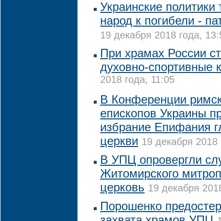
Украинские политики 
народ к погибели - п
19 декабря 2018 года, 13:
При храмах России ст
духовно-спортивные 
2018 года, 11:05
В Конференции римск
епископов Украины п
избрание Епифания г
церкви
19 декабря 2018 
В УПЦ опровергли сл
Житомирского митроп
церковь
19 декабря 2018
Порошенко предостер
захвата храмов УПЦ