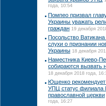
года, 10:54
Помпео призвал глав
Украины уважать рел
граждан
19 декабря 2018
Посольство Ватикана
слухи о признании но
Украины
18 декабря 201
Наместника Киево-Пе
собираются вызвать 
18 декабря 2018 года, 16:
Ющенко рекомендует
УПЦ статус филиала 
православной церкви
года, 16:27