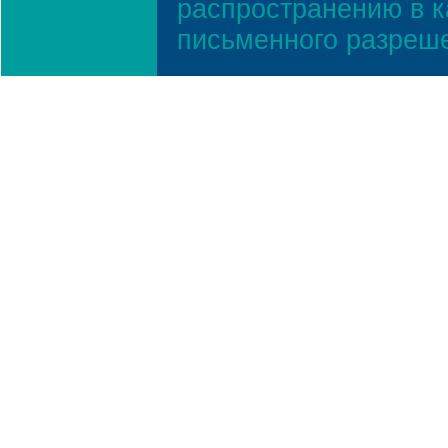
распространению в к
письменного разреш