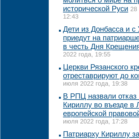
исторической Руси
28
12:43
Дети из Донбасса и с
приедут на патриарш
в честь Дня Крещени
2022 года, 19:55
Церкви Рязанского к
отреставрируют до ко
июля 2022 года, 19:38
В РПЦ назвали отказ
Кириллу во въезде в 
европейской правово
июля 2022 года, 17:28
Патриарху Кириллу за