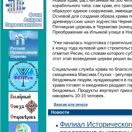
Новый храм, рассчитанный на 500 чело
корабельного типа: сам храм, его трап
образуют единое сооружение, имеющее
Основой для создания образа храма 
древнерусских школ зодчества Черниго
Пятницкая церковь в Чернигове (конец 
Преображения на Ильиной улице в Новг
"Уже началась подготовка строительн
к концу года нулевой цикл строительст
отметил Ресин, по словам которого су
этот этап возведения церкви решил в
Социальная служба храма по благосл
священника Максима Глухих - регуля
бездомным людям, нуждающимся в го
храма готовят и ежедневно раздают г
бездомных. Продукты жертвуют прихо
накормить 10-15 человек.
Версия для печати
Новости
Филиал Историческог