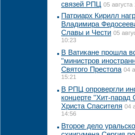
связей РПЦ
05 августа 
Патриарх Кирилл наг
Владимира Федосеев
Славы и Чести
05 авгу
10:23
В Ватикане прошла в
"министров иностран
Святого Престола
04 
15:21
В РПЦ опровергли и
концерте "Хит-парад
Христа Спасителя
04 
14:56
Второе дело уральско
схиигумена Сергия по