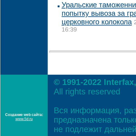
Уральские таможенни
попытку вывоза за гр
церковного колокола
16:39
© 1991-2022 Interfax
All rights reserved
Вся информация, ра
Создание web сайта:
предназначена тольк
www.5d.ru
не подлежит дальней