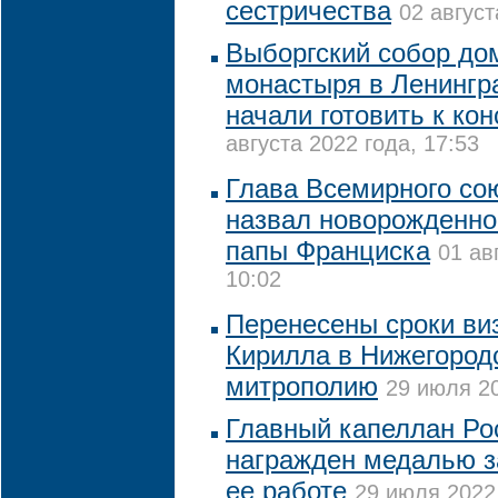
сестричества
02 август
Выборгский собор до
монастыря в Ленингр
начали готовить к ко
августа 2022 года, 17:53
Глава Всемирного со
назвал новорожденног
папы Франциска
01 ав
10:02
Перенесены сроки ви
Кирилла в Нижегород
митрополию
29 июля 20
Главный капеллан Ро
награжден медалью з
ее работе
29 июля 2022 