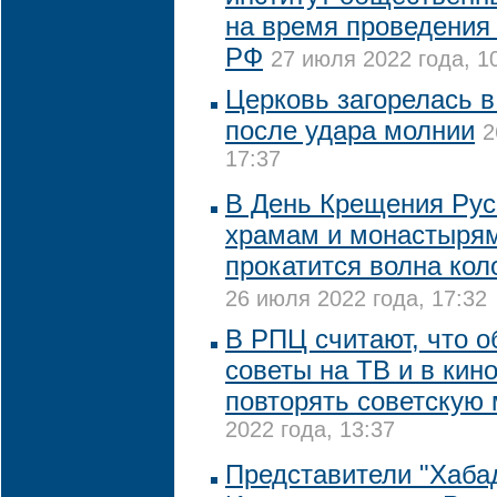
на время проведения
РФ
27 июля 2022 года, 1
Церковь загорелась 
после удара молнии
2
17:37
В День Крещения Рус
храмам и монастыря
прокатится волна кол
26 июля 2022 года, 17:32
В РПЦ считают, что 
советы на ТВ и в кин
повторять советскую
2022 года, 13:37
Представители "Хаба