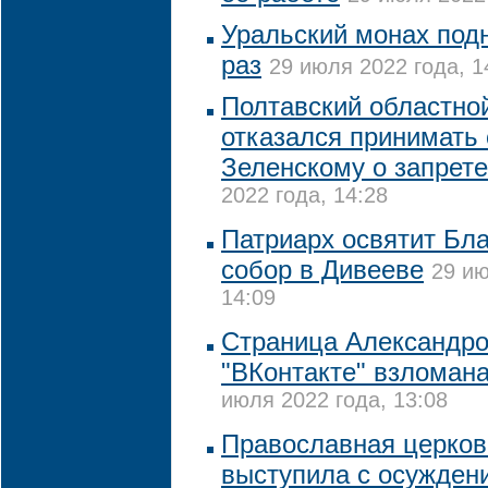
Уральский монах под
раз
29 июля 2022 года, 1
Полтавский областно
отказался принимать
Зеленскому о запрет
2022 года, 14:28
Патриарх освятит Бл
собор в Дивееве
29 ию
14:09
Страница Александро
"ВКонтакте" взломан
июля 2022 года, 13:08
Православная церков
выступила с осужден