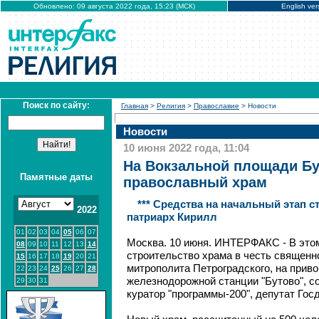
Обновлено: 09 августа 2022 года, 15:23 (МСК)
English ver
Поиск по сайту:
Главная
>
Религия
>
Православие
> Новости
Новости
10 июня 2022 года, 11:04
На Вокзальной площади Бу
Памятные даты
православный храм
*** Средства на начальный этап 
2022
патриарх Кирилл
01
02
03
04
05
06
07
Москва. 10 июня. ИНТЕРФАКС - В этом
08
09
10
11
12
13
14
строительство храма в честь священ
15
16
17
18
19
20
21
митрополита Петроградского, на прив
22
23
24
25
26
27
28
железнодорожной станции "Бутово", 
29
30
31
куратор "программы-200", депутат Го