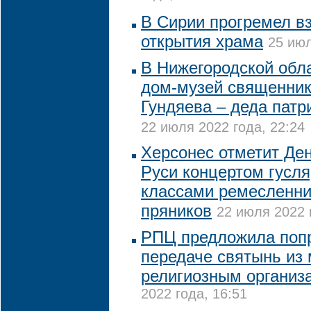
В Сирии прогремел в
открытия храма
25 июл
В Нижегородской обл
дом-музей священник
Гундяева – деда патр
22 июля 2022 года, 22:24
Херсонес отметит Де
Руси концертом гусля
классами ремесленни
пряников
22 июля 2022 
РПЦ предложила попр
передаче святынь из
религиозным организ
2022 года, 16:51