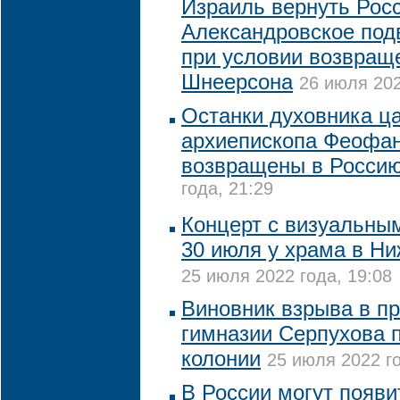
Израиль вернуть Рос
Александровское под
при условии возвращ
Шнеерсона
26 июля 202
Останки духовника ц
архиепископа Феофан
возвращены в Росси
года, 21:29
Концерт с визуальны
30 июля у храма в Н
25 июля 2022 года, 19:08
Виновник взрыва в п
гимназии Серпухова п
колонии
25 июля 2022 го
В России могут появи