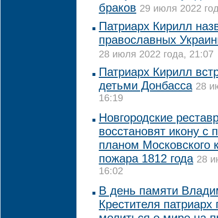
браков
29 июля 2022 год
Патриарх Кирилл наз
православных Украи
28 июля 2022 года, 21:07
Патриарх Кирилл встр
детьми Донбасса
28 и
16:19
Новгородские рестав
восстановят икону с
планом Московского 
пожара 1812 года
28 и
16:02
В день памяти Влади
Крестителя патриарх 
молиться о мире на п