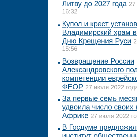
Литву до 2027 года
27
16:32
Купол и крест устано
Владимирский храм в
Дню Крещения Руси
2
15:56
Возвращение России
Александровского по
компетенции еврейск
ФЕОР
27 июля 2022 года
За первые семь мес
удвоила число своих 
Африке
27 июля 2022 го
В Госдуме предложил
институт общественн