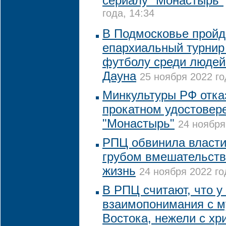
сериалу "Монастырь"
года, 14:34
В Подмосковье пройд
епархиальный турнир
футболу среди людей
Дауна
25 ноября 2022 го
Минкультуры РФ отка
прокатном удостовер
"Монастырь"
24 ноября
РПЦ обвинила власти
грубом вмешательств
жизнь
24 ноября 2022 го
В РПЦ считают, что у
взаимопонимания с 
Востока, нежели с хр