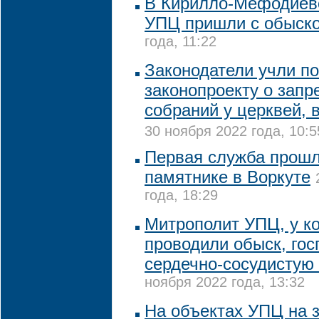
В Кирилло-Мефодиев
УПЦ пришли с обыск
года, 11:22
Законодатели учли п
законопроекту о запр
собраний у церквей, 
30 ноября 2022 года, 10:5
Первая служба прошл
памятнике в Воркуте
года, 18:29
Митрополит УПЦ, у ко
проводили обыск, гос
сердечно-сосудистую
ноября 2022 года, 13:32
На объектах УПЦ на 