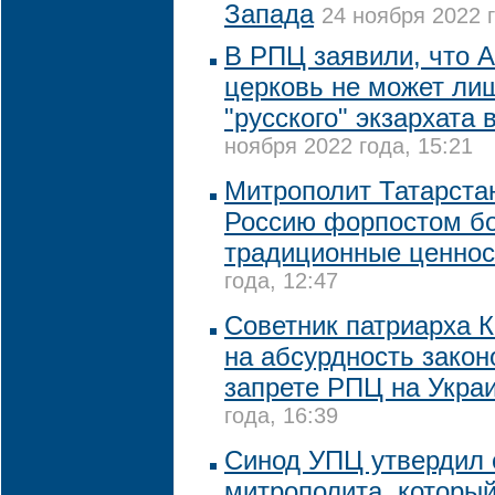
Запада
24 ноября 2022 г
В РПЦ заявили, что 
церковь не может лиш
"русского" экзархата
ноября 2022 года, 15:21
Митрополит Татарста
Россию форпостом б
традиционные ценнос
года, 12:47
Советник патриарха 
на абсурдность закон
запрете РПЦ на Укра
года, 16:39
Синод УПЦ утвердил 
митрополита, которы