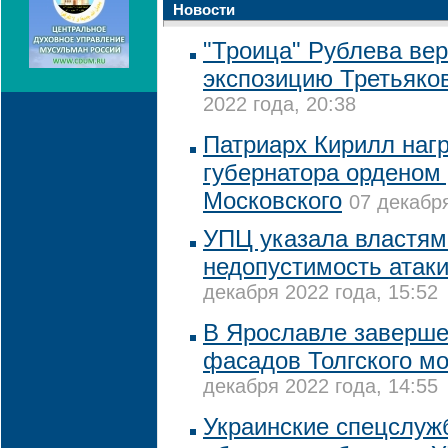
Новости
"Троица" Рублева вер
экспозицию Третьяко
2022 года, 20:38
Патриарх Кирилл нагр
губернатора орденом
Московского
07 декабря
УПЦ указала властям
недопустимость атак
декабря 2022 года, 15:52
В Ярославле заверше
фасадов Толгского м
декабря 2022 года, 14:55
Украинские спецслуж