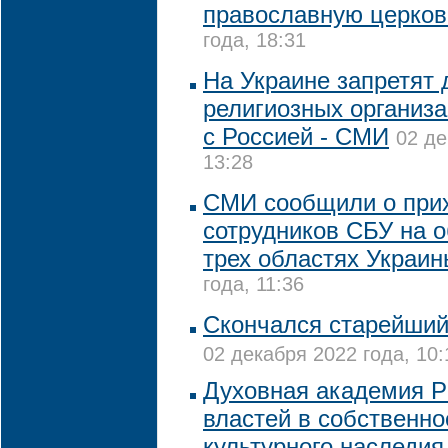
православную церков
года, 18:31
На Украине запретят 
религиозных организа
с Россией - СМИ
02 де
13:28
СМИ сообщили о при
сотрудников СБУ на 
трех областях Украин
года, 11:36
Скончался старейши
02 декабря 2022 года, 10:
Духовная академия Р
властей в собственно
культурного наследи