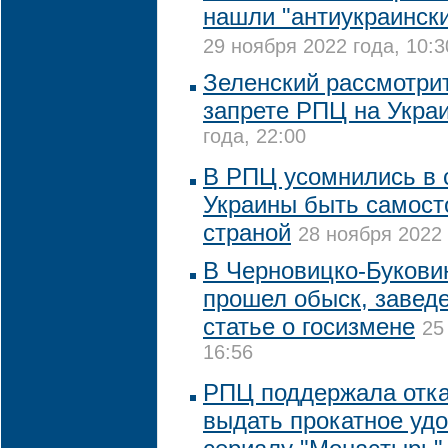
нашли "антиукраинск
29 ноября 2022 года, 10:3
Зеленский рассмотри
запрете РПЦ на Укра
года, 22:00
В РПЦ усомнились в 
Украины быть самост
страной
28 ноября 2022 
В Черновицко-Букови
прошел обыск, заведе
статье о госизмене
25
16:56
РПЦ поддержала отка
выдать прокатное уд