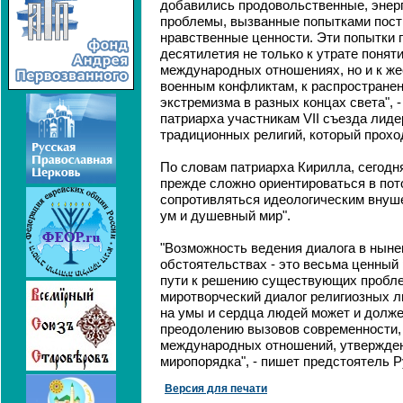
добавились продовольственные, энерг
проблемы, вызванные попытками пост
нравственные ценности. Эти попытки 
десятилетия не только к утрате понят
международных отношениях, но и к же
военным конфликтам, к распростране
экстремизма в разных концах света", -
патриарха участникам VII съезда лид
традиционных религий, который прохо
По словам патриарха Кирилла, сегодня
прежде сложно ориентироваться в пот
сопротивляться идеологическим внуш
ум и душевный мир".
"Возможность ведения диалога в нын
обстоятельствах - это весьма ценный 
пути к решению существующих проблем
миротворческий диалог религиозных л
на умы и сердца людей может и долж
преодолению вызовов современности,
международных отношений, утвержде
миропорядка", - пишет предстоятель Р
Версия для печати