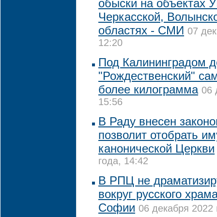
обыски на объектах 
Черкасской, Волынск
областях - СМИ
07 дек
12:20
Под Калининградом 
"Рождественский" са
более килограмма
06 
15:56
В Раду внесен законо
позволит отобрать и
канонической Церкви
года, 14:42
В РПЦ не драматизир
вокруг русского храм
Софии
06 декабря 2022 