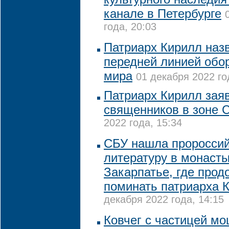
канале в Петербурге
года, 20:03
Патриарх Кирилл наз
передней линией обо
мира
01 декабря 2022 го
Патриарх Кирилл заяв
священников в зоне 
2022 года, 15:34
CБУ нашла проросси
литературу в монасты
Закарпатье, где про
поминать патриарха 
декабря 2022 года, 14:15
Ковчег с частицей м