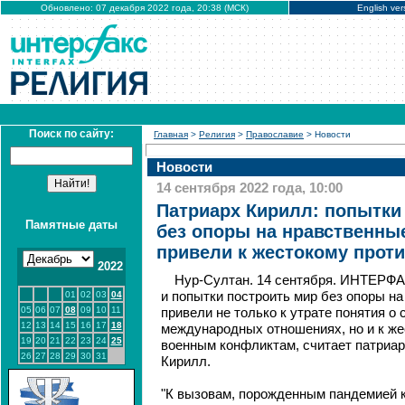
Обновлено: 07 декабря 2022 года, 20:38 (МСК)
English ver
Поиск по сайту:
Главная
>
Религия
>
Православие
> Новости
Новости
14 сентября 2022 года, 10:00
Патриарх Кирилл: попытки
Памятные даты
без опоры на нравственны
привели к жестокому прот
2022
Нур-Султан. 14 сентября. ИНТЕРФ
01
02
03
04
и попытки построить мир без опоры н
05
06
07
08
09
10
11
привели не только к утрате понятия о
12
13
14
15
16
17
18
международных отношениях, но и к же
19
20
21
22
23
24
25
военным конфликтам, считает патриар
26
27
28
29
30
31
Кирилл.
"К вызовам, порожденным пандемией 