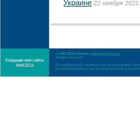
Украине
22 ноября 2022 
© 1991-2022 Interfax,
religion@interfax.ru
All rights reserved
Создание web сайта:
www.5d.ru
Вся информация, размещенная на данном веб-сайте
воспроизведению и / или распространению в какой-