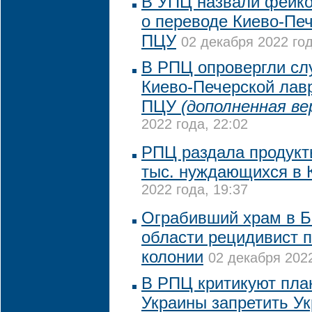
В УПЦ назвали фейк
о переводе Киево-Пе
ПЦУ
02 декабря 2022 год
В РПЦ опровергли сл
Киево-Печерской лав
ПЦУ
(дополненная ве
2022 года, 22:02
РПЦ раздала продукт
тыс. нуждающихся в 
2022 года, 19:37
Ограбивший храм в Б
области рецидивист п
колонии
02 декабря 2022
В РПЦ критикуют пла
Украины запретить У