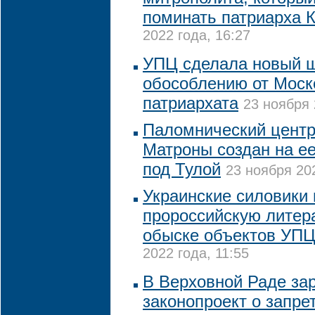
поминать патриарха 
2022 года, 16:27
УПЦ сделала новый ш
обособлению от Моск
патриархата
23 ноября 
Паломнический центр
Матроны создан на е
под Тулой
23 ноября 202
Украинские силовики
пророссийскую литер
обыске объектов УПЦ
2022 года, 11:55
В Верховной Раде за
законопроект о запре