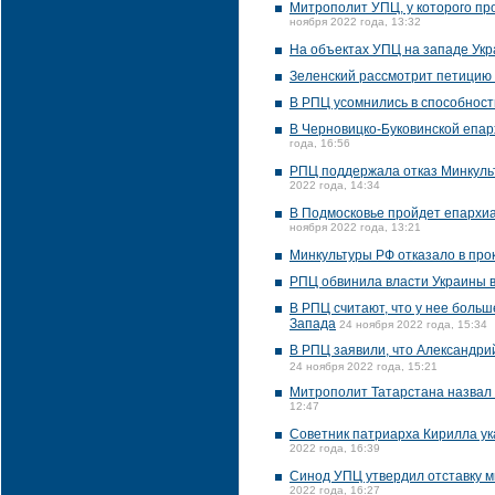
Митрополит УПЦ, у которого пр
ноября 2022 года, 13:32
На объектах УПЦ на западе Ук
Зеленский рассмотрит петицию 
В РПЦ усомнились в способност
В Черновицко-Буковинской епар
года, 16:56
РПЦ поддержала отказ Минкуль
2022 года, 14:34
В Подмосковье пройдет епархи
ноября 2022 года, 13:21
Минкультуры РФ отказало в про
РПЦ обвинила власти Украины в
В РПЦ считают, что у нее боль
Запада
24 ноября 2022 года, 15:34
В РПЦ заявили, что Александрий
24 ноября 2022 года, 15:21
Митрополит Татарстана назвал
12:47
Советник патриарха Кирилла ук
2022 года, 16:39
Синод УПЦ утвердил отставку 
2022 года, 16:27