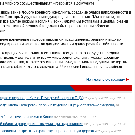
 и мирного сосуществования", - говорится в документе.
звязывание любого военного конфликта, создание очагов напряженности и
ино", который ухудшает международные отношения. "Мы считаем, что
и все другие формы насилия и войн, какими бы мотивами и целями они ни
его с истинной религией и должны быть решительным образом
ции.
ивное вовлечение лидеров мировых и традиционных религий и видных
регулирования конфликтов для достижения долгосрочной стабильности.
екларация была принята большинством делегатов и будет передана
лигиозным деятелям по всему миру, региональным и международным
кого общества, а также религиозным объединениям и ведущим экспертам.
качестве официального документа 77-й сессии Генеральной ассамблеи
На главную страницу
цию о переводе Киево-Печерской лавры в ПЦУ
02 декабря 2022 года, 22:31
воде Киево-Печерской лавры в ведение ПЦУ
(дополненная версия)
02
м 1 тыс. нуждающихся в Кении
02 декабря 2022 года, 19:37
й области рецидивист получил три года колонии
02 декабря 2022 года, 19:28
 Украины запретить Украинскую православную церковь
02 декабря 2022