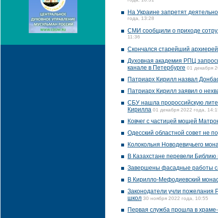
года, 18:31
На Украине запретят деятельно
года, 13:28
СМИ сообщили о приходе сотру
11:36
Скончался старейший архиере
Духовная академия РПЦ запроси
канале в Петербурге
01 декабря 2
Патриарх Кирилл назвал Донбас
Патриарх Кирилл заявил о нехв
CБУ нашла пророссийскую литер
Кирилла
01 декабря 2022 года, 14:1
Ковчег с частицей мощей Матро
Одесский областной совет не 
Колокольня Новодевичьего мона
В Казахстане перевели Библию 
Завершены фасадные работы са
В Кирилло-Мефодиевский мона
Законодатели учли пожелания РП
школ
30 ноября 2022 года, 10:55
Первая служба прошла в храме-