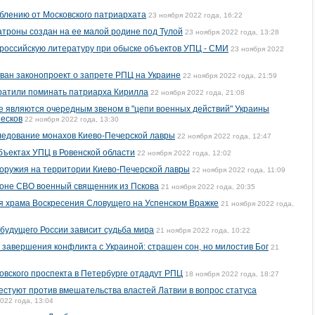
блению от Московского патриархата
23 ноября 2022 года, 16:22
троны создан на ее малой родине под Тулой
23 ноября 2022 года, 13:28
российскую литературу при обыске объектов УПЦ - СМИ
23 ноября 2022
ван законопроект о запрете РПЦ на Украине
22 ноября 2022 года, 21:59
ратили поминать патриарха Кирилла
22 ноября 2022 года, 21:08
е являются очередным звеном в "цепи военных действий" Украины
Песков
22 ноября 2022 года, 13:30
ледование монахов Киево-Печерской лавры
22 ноября 2022 года, 12:47
бъектах УПЦ в Ровенской области
22 ноября 2022 года, 12:02
 оружия на территории Киево-Печерской лавры
22 ноября 2022 года, 11:09
зоне СВО военный священник из Пскова
21 ноября 2022 года, 20:35
я храма Воскресения Словущего на Успенском Вражке
21 ноября 2022 года,
 будущего России зависит судьба мира
21 ноября 2022 года, 10:22
 завершения конфликта с Украиной: страшен сон, но милостив Бог
21
вского проспекта в Петербурге отдадут РПЦ
18 ноября 2022 года, 18:27
стуют против вмешательства властей Латвии в вопрос статуса
022 года, 13:04