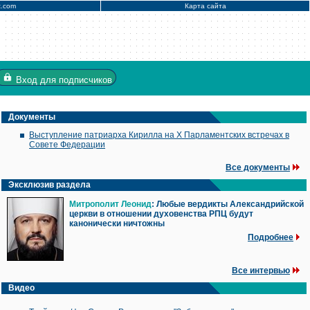
x.com
Карта сайта
Вход
для подписчиков
Документы
Выступление патриарха Кирилла на X Парламентских встречах в
Совете Федерации
Все документы
Эксклюзив раздела
Митрополит Леонид
: Любые вердикты Александрийской
церкви в отношении духовенства РПЦ будут
канонически ничтожны
Подробнее
Все интервью
Видео