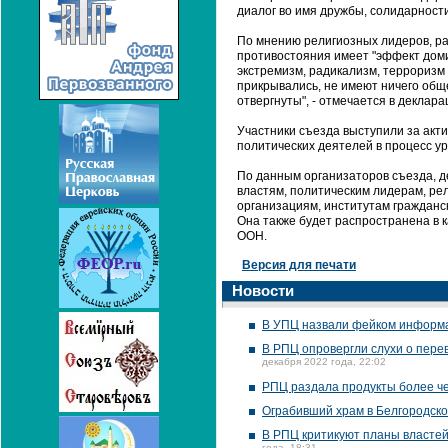
диалог во имя дружбы, солидарности
По мнению религиозных лидеров, ра
противостояния имеет "эффект дом
экстремизм, радикализм, терроризм 
прикрывались, не имеют ничего общ
отвергнуты", - отмечается в деклара
Участники съезда выступили за акт
политических деятелей в процесс у
По данным организаторов съезда, д
властям, политическим лидерам, ре
организациям, институтам гражданс
Она также будет распространена в 
ООН.
Версия для печати
Новости
В УПЦ назвали фейком информа
В РПЦ опровергли слухи о пере
декабря 2022 года, 22:02
РПЦ раздала продукты более че
Ограбивший храм в Белгородско
В РПЦ критикуют планы властей