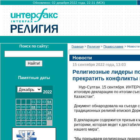
Обновлено: 02 декабря 2022 года, 22:31 (МСК)
Поиск по сайту:
Главная
>
Религия
>
Православие
> Новости
Новости
15 сентября 2022 года, 13:03
Религиозные лидеры по
Памятные даты
прекратить конфликты 
Нур-Султан. 15 сентября. ИНТЕР
2022
итоговую декларацию по итогам съе
Казахстан".
01
02
03
04
Документ обнародовала на съезде с
05
06
07
08
09
10
11
традиционных религий епископ Дорк
12
13
14
15
16
17
18
19
20
21
22
23
24
25
В декларации содержится призыв к 
26
27
28
29
30
31
риторики, которая ведет к дестабил
нашего мира".
"Мы призываем религиозных лидеров