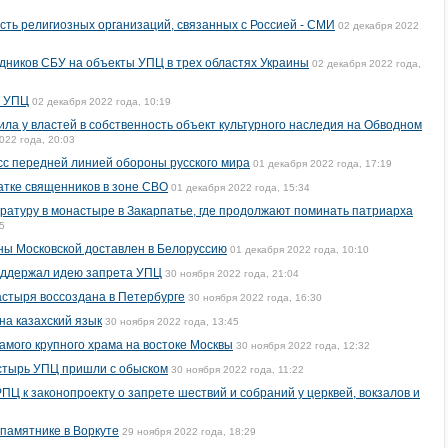
сть религиозных организаций, связанных с Россией - СМИ
02 декабря 2022
дников СБУ на объекты УПЦ в трех областях Украины
02 декабря 2022 года,
й УПЦ
02 декабря 2022 года, 10:19
ла у властей в собственность объект культурного наследия на Обводном
022 года, 20:03
с передней линией обороны русского мира
01 декабря 2022 года, 17:19
атке священников в зоне СВО
01 декабря 2022 года, 15:34
атуру в монастыре в Закарпатье, где продолжают поминать патриарха
5
ны Московской доставлен в Белоруссию
01 декабря 2022 года, 10:10
поддержал идею запрета УПЦ
30 ноября 2022 года, 21:04
стыря воссоздана в Петербурге
30 ноября 2022 года, 16:30
на казахский язык
30 ноября 2022 года, 13:45
мого крупного храма на востоке Москвы
30 ноября 2022 года, 12:32
стырь УПЦ пришли с обыском
30 ноября 2022 года, 11:22
Ц к законопроекту о запрете шествий и собраний у церквей, вокзалов и
памятнике в Воркуте
29 ноября 2022 года, 18:29