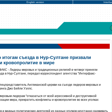
English version
Interfa
 итогам съезда в Нур-Султане призвали
и кровопролитие в мире
ФАКС - Лидеры мировых и традиционных религий в четверг приняли
зда в Нур-Султане, передал корреспондент агентства "Интерфакс-
пецпредставитель Англиканской церкви на съезде лидеров мировых и
инга Джо Бейли Уэллс.
мировым лидерам "отказаться от всей агрессивной и деструктивной
изации мира, прекратить конфликты и кровопролитие во всех уголках
 и видных политических деятелей из разных уголков неустанно развивать