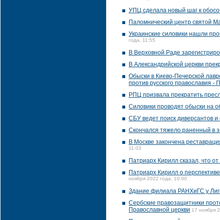
УПЦ сделала новый шаг к обосо
Паломнический центр святой Ма
Украинские силовики нашли про
года, 11:55
В Верховной Раде зарегистриро
В Александрийской церкви прек
Обыски в Киево-Печерской лавр
против русского православия - 
РПЦ призвала прекратить прес
Силовики проводят обыски на о
СБУ ведет поиск диверсантов и
Скончался тяжело раненный в 
В Москве закончена реставраци
11:03
Патриарх Кирилл сказал, что от
Патриарх Кирилл о перспективе
ноября 2022 года, 10:00
Здание филиала РАНХиГС у Лиго
Сербские правозащитники проте
Православной церкви
17 ноября 2