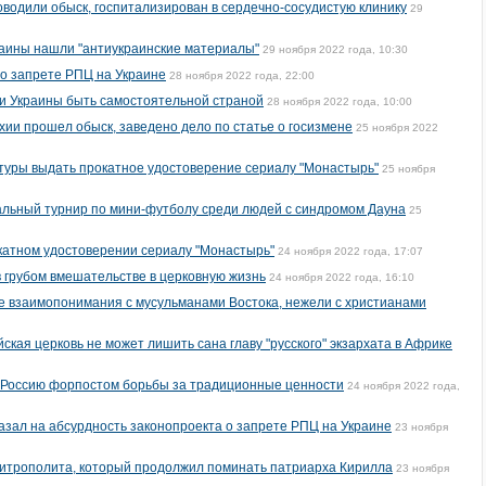
оводили обыск, госпитализирован в сердечно-сосудистую клинику
29
раины нашли "антиукраинские материалы"
29 ноября 2022 года, 10:30
о запрете РПЦ на Украине
28 ноября 2022 года, 22:00
и Украины быть самостоятельной страной
28 ноября 2022 года, 10:00
хии прошел обыск, заведено дело по статье о госизмене
25 ноября 2022
туры выдать прокатное удостоверение сериалу "Монастырь"
25 ноября
альный турнир по мини-футболу среди людей с синдромом Дауна
25
катном удостоверении сериалу "Монастырь"
24 ноября 2022 года, 17:07
 грубом вмешательстве в церковную жизнь
24 ноября 2022 года, 16:10
ше взаимопонимания с мусульманами Востока, нежели с христианами
ская церковь не может лишить сана главу "русского" экзархата в Африке
 Россию форпостом борьбы за традиционные ценности
24 ноября 2022 года,
азал на абсурдность законопроекта о запрете РПЦ на Украине
23 ноября
митрополита, который продолжил поминать патриарха Кирилла
23 ноября