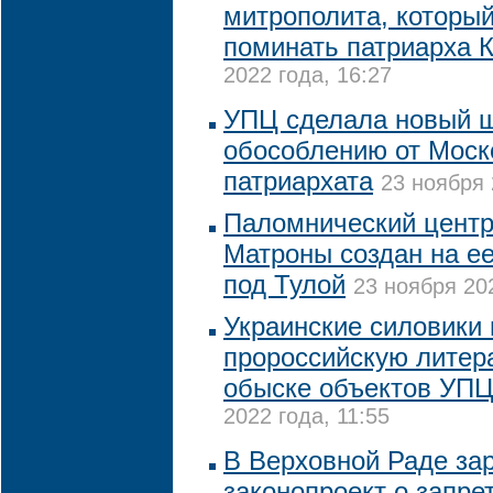
митрополита, которы
поминать патриарха 
2022 года, 16:27
УПЦ сделала новый ш
обособлению от Моск
патриархата
23 ноября 
Паломнический центр
Матроны создан на е
под Тулой
23 ноября 202
Украинские силовики
пророссийскую литер
обыске объектов УПЦ
2022 года, 11:55
В Верховной Раде за
законопроект о запре