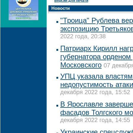
Версия для печати
Новости
"Троица" Рублева вер
экспозицию Третьяко
2022 года, 20:38
Патриарх Кирилл нагр
губернатора орденом
Московского
07 декабря
УПЦ указала властям
недопустимость атак
декабря 2022 года, 15:52
В Ярославле заверше
фасадов Толгского м
декабря 2022 года, 14:55
Украинские спецслуж