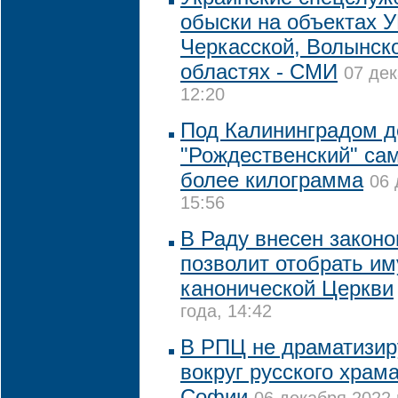
обыски на объектах 
Черкасской, Волынск
областях - СМИ
07 дек
12:20
Под Калининградом 
"Рождественский" са
более килограмма
06 
15:56
В Раду внесен законо
позволит отобрать и
канонической Церкви
года, 14:42
В РПЦ не драматизир
вокруг русского храм
Софии