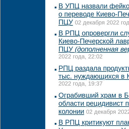
В УПЦ назвали фейк
о переводе Киево-Пе
ПЦУ
02 декабря 2022 год
В РПЦ опровергли сл
Киево-Печерской лав
ПЦУ
(дополненная ве
2022 года, 22:02
РПЦ раздала продукт
тыс. нуждающихся в 
2022 года, 19:37
Ограбивший храм в Б
области рецидивист п
колонии
02 декабря 2022
В РПЦ критикуют пла