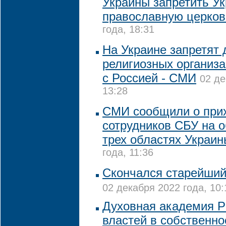
Украины запретить У
православную церков
года, 18:31
На Украине запретят 
религиозных организа
с Россией - СМИ
02 де
13:28
СМИ сообщили о при
сотрудников СБУ на 
трех областях Украин
года, 11:36
Скончался старейши
02 декабря 2022 года, 10:
Духовная академия Р
властей в собственно