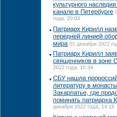
культурного наследи
канале в Петербурге
года, 20:03
Патриарх Кирилл наз
передней линией обо
мира
01 декабря 2022 го
Патриарх Кирилл заяв
священников в зоне 
2022 года, 15:34
CБУ нашла проросси
литературу в монасты
Закарпатье, где про
поминать патриарха 
декабря 2022 года, 14:15