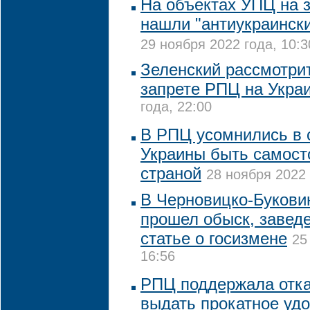
На объектах УПЦ на 
нашли "антиукраинск
29 ноября 2022 года, 10:3
Зеленский рассмотри
запрете РПЦ на Укра
года, 22:00
В РПЦ усомнились в 
Украины быть самост
страной
28 ноября 2022 
В Черновицко-Букови
прошел обыск, заведе
статье о госизмене
25
16:56
РПЦ поддержала отка
выдать прокатное уд