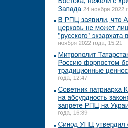
Востока, нежели с хр
Запада
24 ноября 2022 г
В РПЦ заявили, что 
церковь не может лиш
"русского" экзархата
ноября 2022 года, 15:21
Митрополит Татарста
Россию форпостом б
традиционные ценнос
года, 12:47
Советник патриарха 
на абсурдность закон
запрете РПЦ на Укра
года, 16:39
Синод УПЦ утвердил 