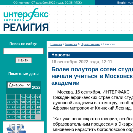
Обновлено: 07 декабря 2022 года, 20:38 (МСК)
English ver
Поиск по сайту:
Главная
>
Религия
>
Православие
> Новости
Новости
16 сентября 2022 года, 12:11
Более полутора сотен студ
Памятные даты
начали учиться в Московс
академии
2022
Москва. 16 сентября. ИНТЕРФАКС –
01
02
03
04
граждан африканских стран стали ст
05
06
07
08
09
10
11
духовной академии в этом году, сооб
12
13
14
15
16
17
18
Африки митрополит Клинский Леонид.
19
20
21
22
23
24
25
26
27
28
29
30
31
"Как уже неоднократно говорил, особ
образовательным процессам в Экзарх
мгновенно нарастить богословское обр