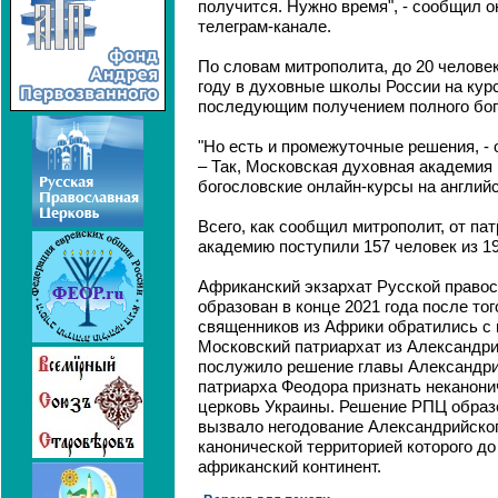
получится. Нужно время", - сообщил он
телеграм-канале.
По словам митрополита, до 20 человек
году в духовные школы России на курс
последующим получением полного бог
"Но есть и промежуточные решения, - 
– Так, Московская духовная академия
богословские онлайн-курсы на английс
Всего, как сообщил митрополит, от па
академию поступили 157 человек из 1
Африканский экзархат Русской право
образован в конце 2021 года после тог
священников из Африки обратились с 
Московский патриархат из Александри
послужило решение главы Александри
патриарха Феодора признать неканон
церковь Украины. Решение РПЦ образ
вызвало негодование Александрийског
канонической территорией которого до
африканский континент.