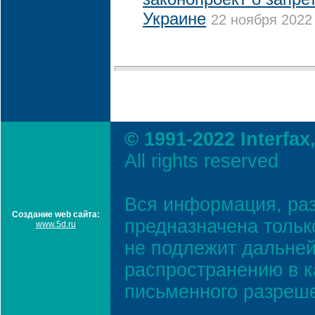
Украине
22 ноября 2022 
© 1991-2022 Interfax
All rights reserved
Вся информация, ра
Создание web сайта:
предназначена тольк
www.5d.ru
не подлежит дальней
распространению в к
письменного разреш