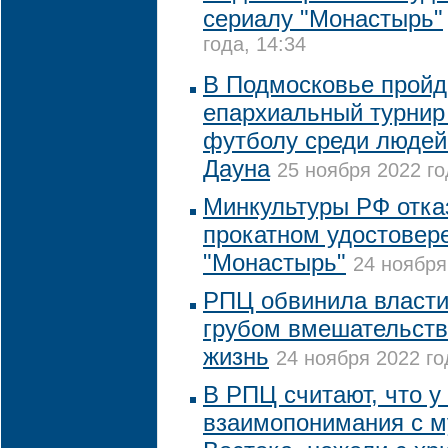
сериалу "Монастырь"
года, 14:34
В Подмосковье пройд
епархиальный турнир
футболу среди людей
Дауна
25 ноября 2022 го
Минкультуры РФ отка
прокатном удостовер
"Монастырь"
24 ноября
РПЦ обвинила власти
грубом вмешательств
жизнь
24 ноября 2022 го
В РПЦ считают, что у
взаимопонимания с 