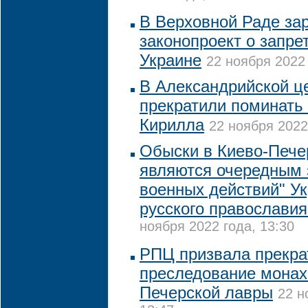
В Верховной Раде за
законопроект о запре
Украине
22 ноября 2022 
В Александрийской ц
прекратили поминать
Кирилла
22 ноября 2022
Обыски в Киево-Пече
являются очередным 
военных действий" У
русского православия
ноября 2022 года, 13:30
РПЦ призвала прекра
преследование монах
Печерской лавры
22 н