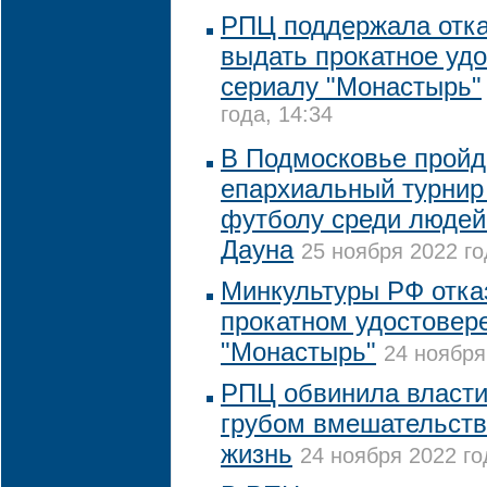
РПЦ поддержала отка
выдать прокатное уд
сериалу "Монастырь"
года, 14:34
В Подмосковье пройд
епархиальный турнир
футболу среди людей
Дауна
25 ноября 2022 го
Минкультуры РФ отка
прокатном удостовер
"Монастырь"
24 ноября
РПЦ обвинила власти
грубом вмешательств
жизнь
24 ноября 2022 го