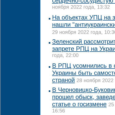
сердечно-сосудистую
ноября 2022 года, 13:32
На объектах УПЦ на 
нашли "антиукраинск
29 ноября 2022 года, 10:3
Зеленский рассмотри
запрете РПЦ на Укра
года, 22:00
В РПЦ усомнились в 
Украины быть самост
страной
28 ноября 2022 
В Черновицко-Букови
прошел обыск, заведе
статье о госизмене
25
16:56