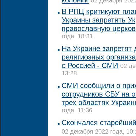
02 декабря 2022
В РПЦ критикуют пла
Украины запретить У
православную церков
года, 18:31
На Украине запретят 
религиозных организа
с Россией - СМИ
02 де
13:28
СМИ сообщили о при
сотрудников СБУ на 
трех областях Украин
года, 11:36
Скончался старейши
02 декабря 2022 года, 10: