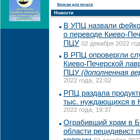
Версия для печати
Новости
В УПЦ назвали фейк
о переводе Киево-Пе
ПЦУ
02 декабря 2022 год
В РПЦ опровергли сл
Киево-Печерской лав
ПЦУ
(дополненная ве
2022 года, 22:02
РПЦ раздала продукт
тыс. нуждающихся в 
2022 года, 19:37
Ограбивший храм в Б
области рецидивист п
колонии