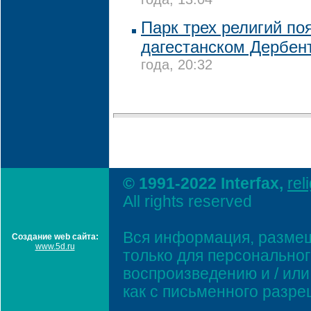
года, 13:04
Парк трех религий по
дагестанском Дербен
года, 20:32
© 1991-2022 Interfax,
rel
All rights reserved
Вся информация, размещ
Создание web сайта:
www.5d.ru
только для персонально
воспроизведению и / ил
как с письменного разр