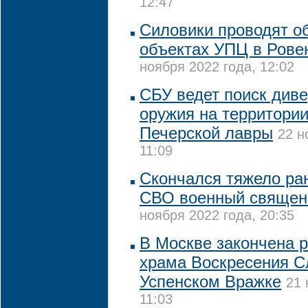
12:47
Силовики проводят о
объектах УПЦ в Рове
ноября 2022 года, 12:02
СБУ ведет поиск диве
оружия на территории
Печерской лавры
22 н
11:09
Скончался тяжело ра
СВО военный священн
ноября 2022 года, 20:35
В Москве закончена 
храма Воскресения С
Успенском Вражке
21 
11:03