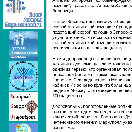
жителям Запорожья, которые нуждают
помощи", - рассказал Алексей Заров, 
больницы.
Рации обеспечат независимую беспре
скорой медицинской помощи с бригада
подстанций скорой помощи в Запорожс
улучшить качество и скорость переда
скорой медицинской помощи к водите
реагирования на вызов к пациенту.
Врачи-добровольцы главной больниц
медицинскую помощь в зоне конфликт
одной из первых, кто организовал пом
церковной больницы также оказывали 
Горловке, Северодонецке, в Мелитоп
кабинет. Из зоны конфликта больниц
людей в Москву, стационарное лечени
100 пациентов.
Добровольцы, подготовленные больни
вахтовым методом еженедельно выез
клинический госпиталь Ростова-на-Дон
интенсивного лечения Мариуполя уха
ранеными.