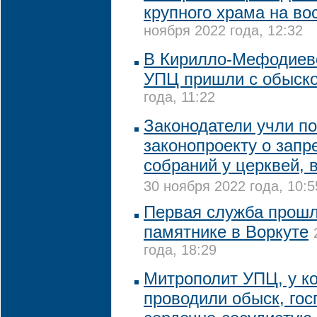
крупного храма на во
ноября 2022 года, 12:32
В Кирилло-Мефодиев
УПЦ пришли с обыск
года, 11:22
Законодатели учли п
законопроекту о запр
собраний у церквей, 
30 ноября 2022 года, 10:5
Первая служба прошл
памятнике в Воркуте
года, 18:29
Митрополит УПЦ, у ко
проводили обыск, гос