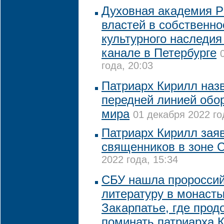
Духовная академия Р
властей в собственно
культурного наследи
канале в Петербурге
года, 20:03
Патриарх Кирилл наз
передней линией обо
мира
01 декабря 2022 го
Патриарх Кирилл заяв
священников в зоне 
2022 года, 15:34
CБУ нашла проросси
литературу в монасты
Закарпатье, где про
поминать патриарха 