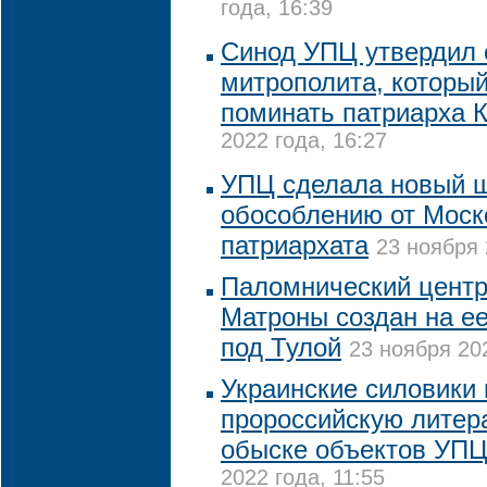
года, 16:39
Синод УПЦ утвердил 
митрополита, которы
поминать патриарха 
2022 года, 16:27
УПЦ сделала новый ш
обособлению от Моск
патриархата
23 ноября 
Паломнический центр
Матроны создан на е
под Тулой
23 ноября 202
Украинские силовики
пророссийскую литер
обыске объектов УПЦ
2022 года, 11:55