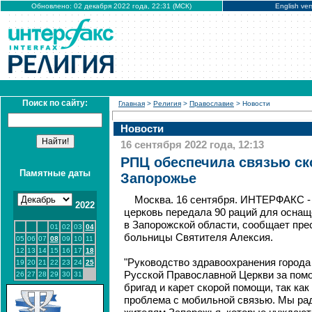
Обновлено: 02 декабря 2022 года, 22:31 (МСК)
English ver
Поиск по сайту:
Главная
>
Религия
>
Православие
> Новости
Новости
16 сентября 2022 года, 12:13
РПЦ обеспечила связью с
Памятные даты
Запорожье
Москва. 16 сентября. ИНТЕРФАКС -
2022
церковь передала 90 раций для осна
в Запорожской области, сообщает пре
01
02
03
04
больницы Святителя Алексия.
05
06
07
08
09
10
11
12
13
14
15
16
17
18
"Руководство здравоохранения города
19
20
21
22
23
24
25
Русской Православной Церкви за пом
26
27
28
29
30
31
бригад и карет скорой помощи, так как
проблема с мобильной связью. Мы рад