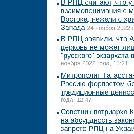
В РПЦ считают, что у
взаимопонимания с 
Востока, нежели с хр
Запада
24 ноября 2022 г
В РПЦ заявили, что 
церковь не может лиш
"русского" экзархата
ноября 2022 года, 15:21
Митрополит Татарста
Россию форпостом б
традиционные ценнос
года, 12:47
Советник патриарха 
на абсурдность закон
запрете РПЦ на Укра