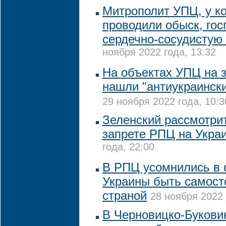
Митрополит УПЦ, у ко
проводили обыск, гос
сердечно-сосудистую
ноября 2022 года, 13:32
На объектах УПЦ на 
нашли "антиукраинск
29 ноября 2022 года, 10:3
Зеленский рассмотри
запрете РПЦ на Укра
года, 22:00
В РПЦ усомнились в 
Украины быть самост
страной
28 ноября 2022 
В Черновицко-Букови