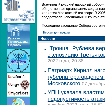
Всемирный русский народный собор -
общественная организация, созданная 
является Московский патриарх. В 200
предоставлен специальный консульта
Последнее заседание Собора состояло
Версия для печати
Новости
"Троица" Рублева вер
экспозицию Третьяко
2022 года, 20:38
Патриарх Кирилл нагр
губернатора орденом
Московского
07 декабря
УПЦ указала властям
недопустимость атак