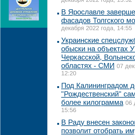
декабря 2022 года, 15:52
В Ярославле заверше
фасадов Толгского м
декабря 2022 года, 14:55
Украинские спецслуж
обыски на объектах 
Черкасской, Волынск
областях - СМИ
07 дек
12:20
Под Калининградом 
"Рождественский" са
более килограмма
06 
15:56
В Раду внесен законо
позволит отобрать и