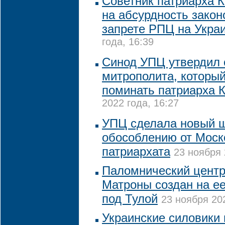
Советник патриарха 
на абсурдность закон
запрете РПЦ на Укра
года, 16:39
Синод УПЦ утвердил 
митрополита, которы
поминать патриарха 
2022 года, 16:27
УПЦ сделала новый ш
обособлению от Моск
патриархата
23 ноября 
Паломнический центр
Матроны создан на е
под Тулой
23 ноября 202
Украинские силовики