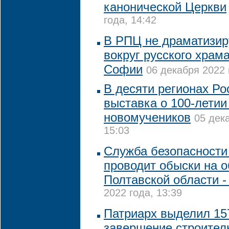
канонической Церкви
года, 14:42
В РПЦ не драматизир
вокруг русского храм
Софии
06 декабря 2022 
В десяти регионах Ро
выставка о 100-летии
новомучеников
05 дек
15:03
Служба безопасности
проводит обыски на 
Полтавской области 
2022 года, 13:39
Патриарх выделил 15
завершение строител