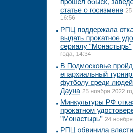
прошел обыск, заведе
статье о госизмене
25
16:56
РПЦ поддержала отка
выдать прокатное уд
сериалу "Монастырь"
года, 14:34
В Подмосковье пройд
епархиальный турнир
футболу среди людей
Дауна
25 ноября 2022 го
Минкультуры РФ отка
прокатном удостовер
"Монастырь"
24 ноября
РПЦ обвинила власти