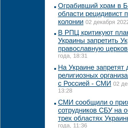
Ограбивший храм в Б
области рецидивист п
колонии
02 декабря 2022
В РПЦ критикуют пла
Украины запретить У
православную церков
года, 18:31
На Украине запретят 
религиозных организа
с Россией - СМИ
02 де
13:28
СМИ сообщили о при
сотрудников СБУ на 
трех областях Украин
года, 11:36