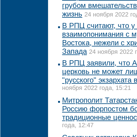
грубом вмешательств
жизнь
24 ноября 2022 го
В РПЦ считают, что у
взаимопонимания с 
Востока, нежели с хр
Запада
24 ноября 2022 г
В РПЦ заявили, что 
церковь не может лиш
"русского" экзархата
ноября 2022 года, 15:21
Митрополит Татарста
Россию форпостом б
традиционные ценнос
года, 12:47