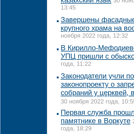
30 нояб
13:45
Завершены фасадные
крупного храма на во
ноября 2022 года, 12:32
В Кирилло-Мефодиев
УПЦ пришли с обыск
года, 11:22
Законодатели учли п
законопроекту о запр
собраний у церквей, 
30 ноября 2022 года, 10:5
Первая служба прошл
памятнике в Воркуте
года, 18:29