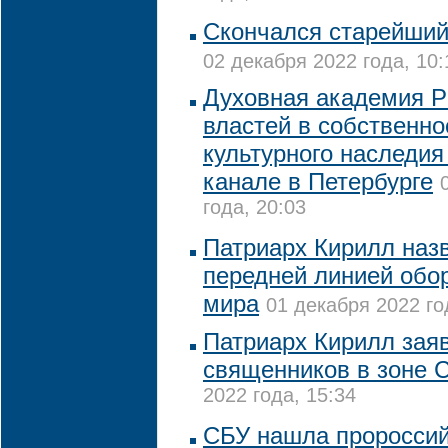
Скончался старейши
02 декабря 2022 года, 10:
Духовная академия Р
властей в собственно
культурного наследи
канале в Петербурге
года, 20:03
Патриарх Кирилл наз
передней линией обо
мира
01 декабря 2022 го
Патриарх Кирилл заяв
священников в зоне 
2022 года, 15:34
CБУ нашла проросси