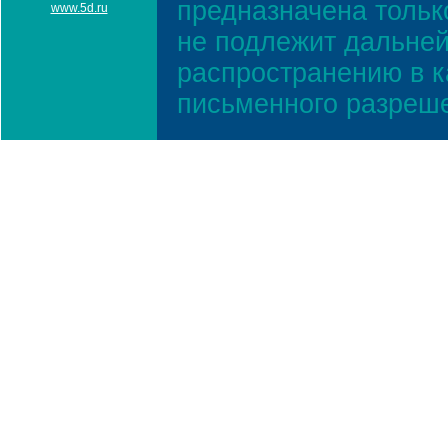
предназначена тольк
www.5d.ru
не подлежит дальней
распространению в к
письменного разреш