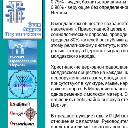
0,75% - иудеи, бахаиты, кришнаиты
0,98% - верующие без определенной
Иеговы.
В молдавском обществе сохраняетс
населения к Православной церкви.
социологическим опросам, проводи
среднем 80% жителей республики д
этому религиозному институту, и эт
ролью, которую Церковь сыграла и 
молдавского народа.
Христианские церковно-православ
молдавском обществе на каждом шаг
невооруженным глазом, иногда это 
присутствуют в культуре, языке, на
даже в спорах. В Молдавии правос
одновременно с молоком матери. Э
объяснить необычайно высокую сте
Церкви.
В предшествующие годы у ПЦМ скл
отношения с властями. Руководител
представители местных органов вла