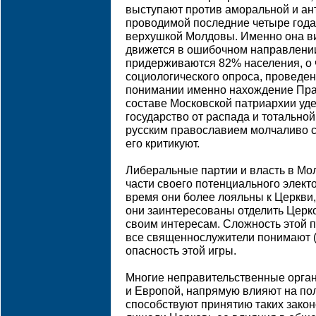
выступают против аморальной и ан
проводимой последние четыре года
верхушкой Молдовы. Именно она вин
движется в ошибочном направлении
придерживаются 82% населения, о 
социологического опроса, проведен
понимании именно нахождение Пра
составе Московской патриархии уд
государство от распада и тотальной
русским православием молчаливо сч
его критикуют.
Либеральные партии и власть в Мол
части своего потенциального элек
время они более лояльны к Церкви,
они заинтересованы отделить Церко
своим интересам. Сложность этой п
все священнослужители понимают (
опасность этой игры.
Многие неправительственные орг
и Европой, напрямую влияют на по
способствуют принятию таких закон