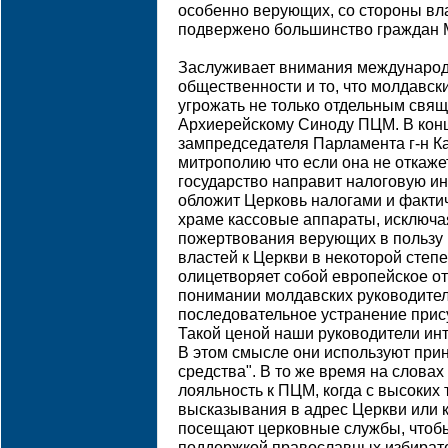
особенно верующих, со стороны вла
подвержено большинство граждан 
Заслуживает внимания междунаро
общественности и то, что молдавск
угрожать не только отдельным свя
Архиерейскому Синоду ПЦМ. В конц
зампредседателя Парламента г-н 
митрополию что если она не откажет
государство направит налоговую ин
обложит Церковь налогами и факти
храме кассовые аппараты, исключа
пожертвования верующих в пользу 
властей к Церкви в некоторой степ
олицетворяет собой европейское о
понимании молдавских руководител
последовательное устранение прис
Такой ценой наши руководители инт
В этом смысле они используют при
средства". В то же время на слова
лояльность к ПЦМ, когда с высоких
высказывания в адрес Церкви или 
посещают церковные службы, чтобы
поддержкой православных избирате