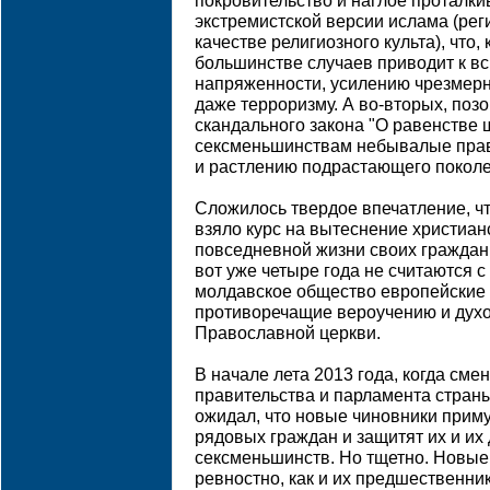
покровительство и наглое проталк
экстремистской версии ислама (рег
качестве религиозного культа), что,
большинстве случаев приводит к в
напряженности, усилению чрезмерн
даже терроризму. А во-вторых, по
скандального закона "О равенстве
сексменьшинствам небывалые прав
и растлению подрастающего поколе
Сложилось твердое впечатление, чт
взяло курс на вытеснение христиан
повседневной жизни своих граждан
вот уже четыре года не считаются 
молдавское общество европейские 
противоречащие вероучению и дух
Православной церкви.
В начале лета 2013 года, когда см
правительства и парламента страны,
ожидал, что новые чиновники прим
рядовых граждан и защитят их и их
сексменьшинств. Но тщетно. Новые
ревностно, как и их предшественник