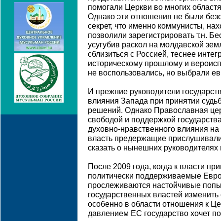
помогали Церкви во многих областя
Однако эти отношения не были без
секрет, что именно коммунисты, нах
позволили зарегистрировать т.н. Б
усугубив раскол на молдавской зе
сблизиться с Россией, теснее интег
историческому прошлому и вероис
не воспользовались, но выбрали ев
И прежние руководители государст
влияния Запада при принятии судь
решений. Однако Православная це
свободой и поддержкой государства
духовно-нравственного влияния на
власть предержащие прислушивалис
сказать о нынешних руководителях 
После 2009 года, когда к власти пр
политически поддерживаемые Евр
прослеживаются настойчивые попы
государственных властей изменить
особенно в области отношения к Ц
давлением ЕС государство хочет по