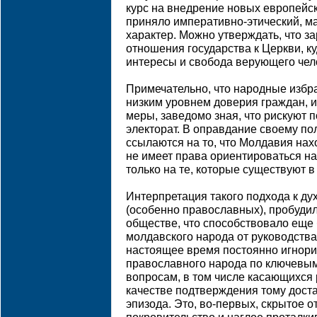
курс на внедрение новых европейск
приняло императивно-этический, м
характер. Можно утверждать, что з
отношения государства к Церкви, к
интересы и свобода верующего чел
Примечательно, что народные избран
низким уровнем доверия граждан, и
меры, заведомо зная, что рискуют 
электорат. В оправдание своему по
ссылаются на то, что Молдавия нах
не имеет права ориентироваться на
только на те, которые существуют в
Интерпретация такого подхода к д
(особенно православных), пробуди
обществе, что способствовало ещ
молдавского народа от руководства
настоящее время постоянно игнори
православного народа по ключевы
вопросам, в том числе касающихся 
качестве подтверждения тому доста
эпизода. Это, во-первых, скрытое 