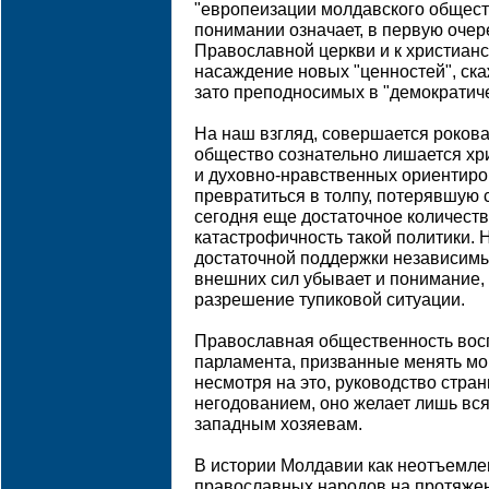
"европеизации молдавского обществ
понимании означает, в первую очер
Православной церкви и к христианс
насаждение новых "ценностей", ска
зато преподносимых в "демократиче
На наш взгляд, совершается роков
общество сознательно лишается хр
и духовно-нравственных ориентиров
превратиться в толпу, потерявшую 
сегодня еще достаточное количест
катастрофичность такой политики. Н
достаточной поддержки независимы
внешних сил убывает и понимание,
разрешение тупиковой ситуации.
Православная общественность вос
парламента, призванные менять мо
несмотря на это, руководство стр
негодованием, оно желает лишь вся
западным хозяевам.
В истории Молдавии как неотъемле
православных народов на протяжен