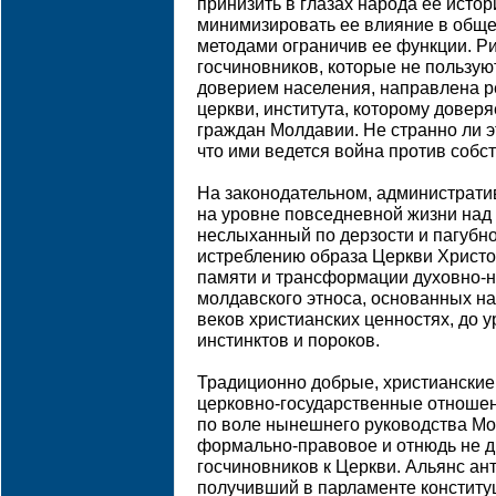
принизить в глазах народа ее истор
минимизировать ее влияние в общ
методами ограничив ее функции. Р
госчиновников, которые не пользую
доверием населения, направлена р
церкви, института, которому дове
граждан Молдавии. Не странно ли эт
что ими ведется война против собс
На законодательном, администрати
на уровне повседневной жизни над
неслыханный по дерзости и пагубно
истреблению образа Церкви Христов
памяти и трансформации духовно-
молдавского этноса, основанных н
веков христианских ценностях, до
инстинктов и пороков.
Традиционно добрые, христианские
церковно-государственные отноше
по воле нынешнего руководства М
формально-правовое и отнюдь не 
госчиновников к Церкви. Альянс ан
получивший в парламенте конститу