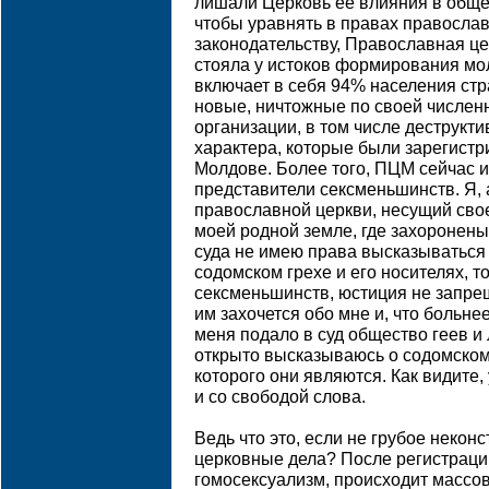
лишали Церковь ее влияния в общес
чтобы уравнять в правах православ
законодательству, Православная ц
стояла у истоков формирования мол
включает в себя 94% населения стра
новые, ничтожные по своей числен
организации, в том числе деструкти
характера, которые были зарегистр
Молдове. Более того, ПЦМ сейчас 
представители сексменьшинств. Я,
православной церкви, несущий сво
моей родной земле, где захоронен
суда не имею права высказыватьс
содомском грехе и его носителях, т
сексменьшинств, юстиция не запрещ
им захочется обо мне и, что больнее
меня подало в суд общество геев и 
открыто высказываюсь о содомском
которого они являются. Как видите
и со свободой слова.
Ведь что это, если не грубое неко
церковные дела? После регистраци
гомосексуализм, происходит массо