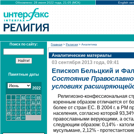
Обновлено: 28 июня 2022 года, 21:05 (МСК)
English ver
Поиск по сайту:
Главная
>
Религия
> Аналитика
Аналитические материалы
03 сентября 2013 года, 09:41
Епископ Бельцкий и Фал
Памятные даты
Состояние Православно
условиях расширяющейс
2022
Религиозно-конфессиональная ст
01
02
03
04
05
коренным образом отличается от б
06
07
08
09
10
11
12
более от стран ЕС. В 2004 г. в РМ 
13
14
15
16
17
18
19
населения, согласно которой 93,34
20
21
22
23
24
25
26
27
28
29
30
православными верующими, а оста
следующим образом: 0,14% - католик
мусульмане, 2,12% - протестантские