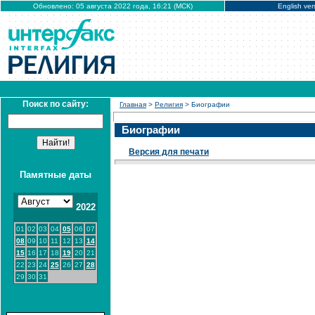
Обновлено: 05 августа 2022 года, 16:21 (МСК)
English ver
Поиск по сайту:
Главная
>
Религия
> Биографии
Биографии
Версия для печати
Памятные даты
2022
01
02
03
04
05
06
07
08
09
10
11
12
13
14
15
16
17
18
19
20
21
22
23
24
25
26
27
28
29
30
31