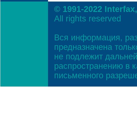
© 1991-2022 Interfax
All rights reserved
Вся информация, ра
предназначена тольк
не подлежит дальней
распространению в к
письменного разреш