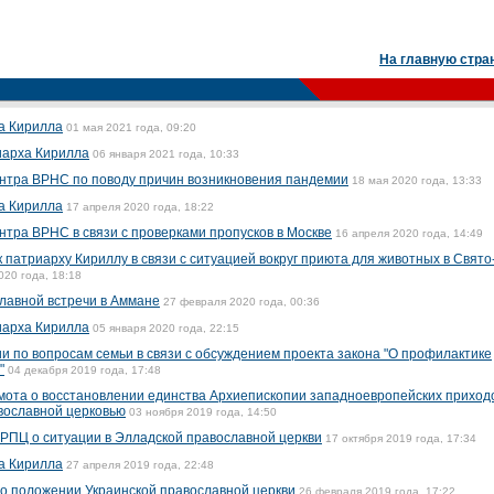
На главную стра
а Кирилла
01 мая 2021 года, 09:20
иарха Кирилла
06 января 2021 года, 10:33
тра ВРНС по поводу причин возникновения пандемии
18 мая 2020 года, 13:33
а Кирилла
17 апреля 2020 года, 18:22
ра ВРНС в связи с проверками пропусков в Москве
16 апреля 2020 года, 14:49
патриарху Кириллу в связи с ситуацией вокруг приюта для животных в Свято
020 года, 18:18
лавной встречи в Аммане
27 февраля 2020 года, 00:36
иарха Кирилла
05 января 2020 года, 22:15
 по вопросам семьи в связи с обсуждением проекта закона "О профилактике
"
04 декабря 2019 года, 17:48
мота о восстановлении единства Архиепископии западноевропейских приход
авославной церковью
03 ноября 2019 года, 14:50
РПЦ о ситуации в Элладской православной церкви
17 октября 2019 года, 17:34
а Кирилла
27 апреля 2019 года, 22:48
о положении Украинской православной церкви
26 февраля 2019 года, 17:22