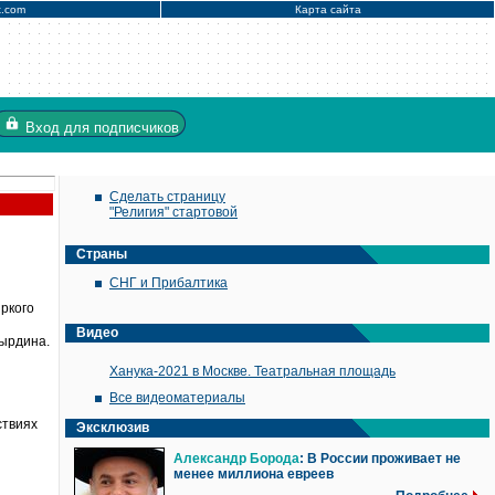
x.com
Карта сайта
Вход
для подписчиков
Сделать страницу
"Религия" стартовой
Страны
СНГ и Прибалтика
ркого
Видео
ырдина.
Ханука-2021 в Москве. Театральная площадь
Все видеоматериалы
ствиях
Эксклюзив
Александр Борода
: В России проживает не
менее миллиона евреев