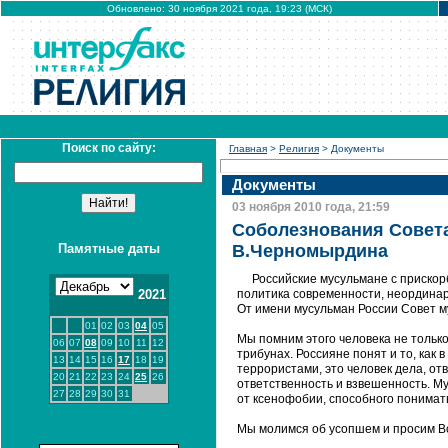
Обновлено: 30 ноября 2021 года, 19:23 (МСК)
Поиск по сайту:
Главная
>
Религия
> Документы
Документы
03 ноября 2010 года, 21:59
Соболезнования Совета
Памятные даты
В.Черномырдина
Российские мусульмане с прискор
2021
политика современности, неординар
От имени мусульман России Совет 
01
02
03
04
05
Мы помним этого человека не только
06
07
08
09
10
11
12
трибунах. Россияне понят и то, как
13
14
15
16
17
18
19
террористами, это человек дела, отв
20
21
22
23
24
25
26
ответственность и взвешенность. М
27
28
29
30
31
от ксенофобии, способного понимат
Мы молимся об усопшем и просим Вс