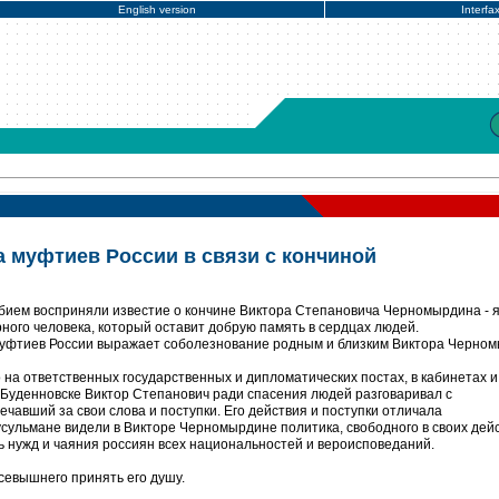
English version
Interfa
 муфтиев России в связи с кончиной
бием восприняли известие о кончине Виктора Степановича Черномырдина - я
ного человека, который оставит добрую память в сердцах людей.
муфтиев России выражает соболезнование родным и близким Виктора Черном
 на ответственных государственных и дипломатических постах, в кабинетах и
 в Буденновске Виктор Степанович ради спасения людей разговаривал с
ечавший за свои слова и поступки. Его действия и поступки отличала
усульмане видели в Викторе Черномырдине политика, свободного в своих дей
ь нужд и чаяния россиян всех национальностей и вероисповеданий.
евышнего принять его душу.