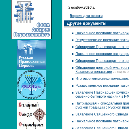
3 ноября 2010 г.
Версия для печати
Другие документы
Пасхальное послание патриарх
Рождественское послание патр
Обращение Правозащитного цен
Пасхальное послание патриарх
Обращение Правозащитного цент
Обращение деятелей культуры к 
Казанском монастыре
22 марта 2
Итоговое коммюнике межправос
Рождественское послание патр
Заявление Патриаршей комиссии
семейно-бытового насилия в РФ
Патриаршая и синодальная гра
русской традиции с Русской пр
Заявление Священного Синода 
Пасхальное послание патриарх
Заявление Священного Синода 