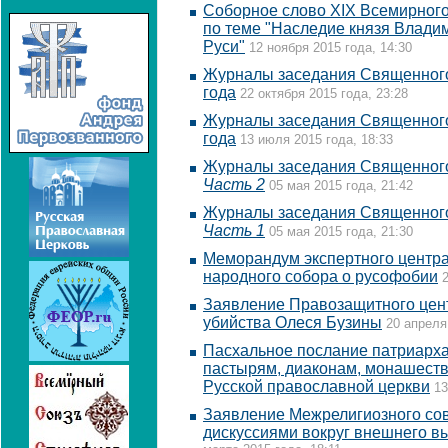
Соборное слово XIX Всемирного
по теме "Наследие князя Влади
Руси"
12 ноября 2015 года, 14:30
Журналы заседания Священного
года
22 октября 2015 года, 23:28
Журналы заседания Священного
года
13 июля 2015 года, 18:33
Журналы заседания Священного 
Часть 2
05 мая 2015 года, 21:42
Журналы заседания Священного 
Часть 1
05 мая 2015 года, 21:30
Меморандум экспертного центра
народного собора о русофобии
Заявление Правозащитного цен
убийства Олеся Бузины
20 апреля
Пасхальное послание патриарх
пастырям, диаконам, монашест
Русской православной церкви
13
Заявление Межрелигиозного сове
дискуссиями вокруг внешнего в