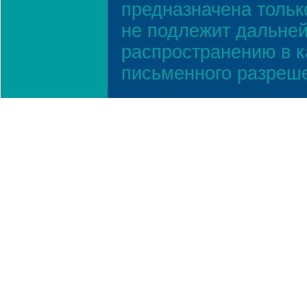
предназначена тольк
не подлежит дальней
распространению в к
письменного разреш