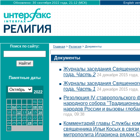
Обновлено: 30 сентября 2022 года, 21:12 (МСК)
English ver
Поиск по сайту:
Главная
>
Религия
> Документы
Документы
Журналы заседания Священного
года.
Часть 2
24 декабря 2015 года,
Памятные даты
Журналы заседания Священного
года.
Часть 1
24 декабря 2015 года,
2022
Резолюция IV ставропольского 
01
02
народного собора "Традиционн
03
04
05
06
07
08
09
народов России и вызовы глоба
10
11
12
13
14
15
16
года, 09:38
17
18
19
20
21
22
23
Комментарий главы Службы ко
24
25
26
27
28
29
30
священника Ильи Косых в связи
31
митрополита Илариона рядом 