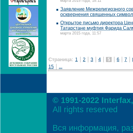
марта 2015 года, 18:11
Заявление Межрелигиозного сов
осквернения священных симво
Открытое письмо директора Цен
Татарстане муфтия Фарида Сал
марта 2015 года, 11:57
|
|
|
|
|
|
|
Страница:
5
1
2
3
4
6
7
|
15
...
© 1991-2022 Interfax
All rights reserved
Вся информация, ра