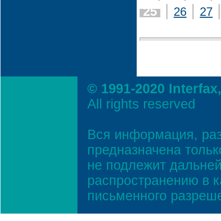
|
|
25
26
27
© 1991-2020 Interfax
All rights reserved
Вся информация, ра
предназначена тольк
не подлежит дальней
распространению в к
письменного разреш