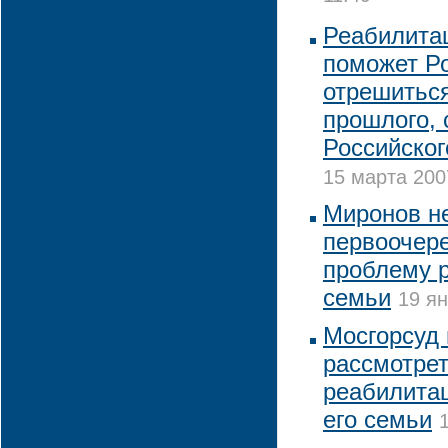
Реабилита
поможет Р
отрешиться
прошлого, 
Российског
15 марта 200
Миронов не
первоочер
проблему 
семьи
19 ян
Мосгорсуд 
рассмотрет
реабилитац
его семьи