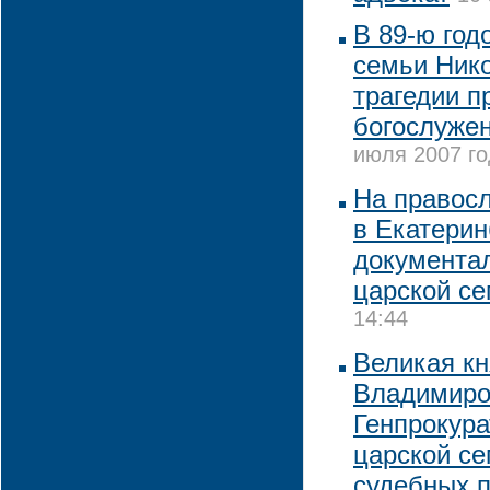
В 89-ю год
семьи Нико
трагедии 
богослужен
июля 2007 го
На правос
в Екатерин
документа
царской с
14:44
Великая к
Владимиро
Генпрокур
царской с
судебных 