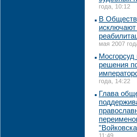
года, 10:12
В Обществ
исключают 
реабилита
мая 2007 год
Мосгорсуд 
решения по
император
года, 14:22
Глава общ
поддержив
православ
переимено
"Войковска
11:49