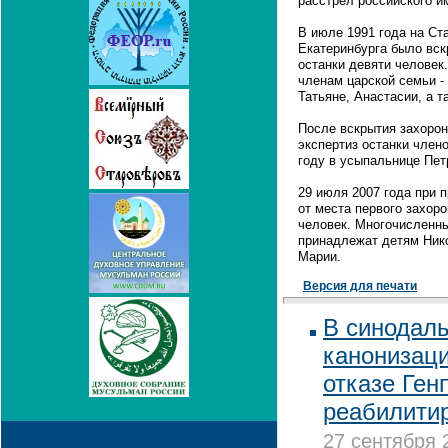
расстрел российского им
В июле 1991 года на Ст
Екатеринбурга было вск
останки девяти человек
членам царской семьи - 
Татьяне, Анастасии, а т
После вскрытия захорон
экспертиз останки член
году в усыпальнице Пет
29 июля 2007 года при 
от места первого захор
человек. Многочисленны
принадлежат детям Нико
Марии.
Версия для печати
В синодаль
канонизаци
отказе Ген
реабилити
27 сентября 