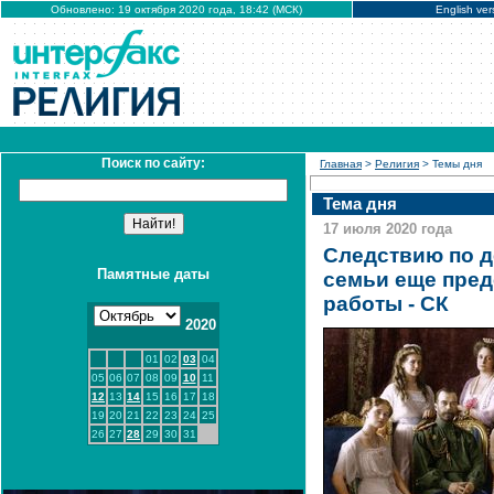
Обновлено: 19 октября 2020 года, 18:42 (МСК)
English ver
Поиск по сайту:
Главная
>
Религия
> Темы дня
Тема дня
17 июля 2020 года
Следствию по д
Памятные даты
семьи еще пред
работы - СК
2020
01
02
03
04
05
06
07
08
09
10
11
12
13
14
15
16
17
18
19
20
21
22
23
24
25
26
27
28
29
30
31