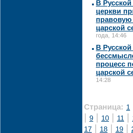
В Русской
церкви п
правовую 
царской с
года, 14:46
В Русской
бессмысл
процесс п
царской с
14:28
Страница:
1
|
|
|
|
9
10
11
|
|
|
17
18
19