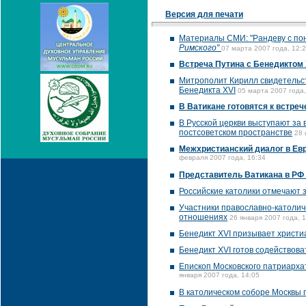
Версия для печати
Материалы СМИ: "Рандеву с по
Римского"
07 марта 2007 года, 12:
Встреча Путина с Бенедиктом 
Митрополит Кирилл свидетельст
Бенедикта XVI
05 марта 2007 года,
В Ватикане готовятся к встре
В Русской церкви выступают за
постсоветском пространстве
28 
Межхристианский диалог в Евр
февраля 2007 года, 16:34
Представитель Ватикана в РФ
Российские католики отмечают
Участники православно-католич
отношениях
26 января 2007 года, 
Бенедикт XVI призывает христиа
Бенедикт XVI готов содействова
Епископ Московского патриарха
января 2007 года, 14:05
В католическом соборе Москвы 