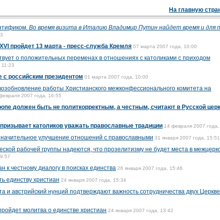
На главную стра
нтификом.
Во время визита в Италию Владимир Путин найдет время и для 
23
XVI пройдет 13 марта - пресс-служба Кремля
07 марта 2007 года, 10:00
вует о положительных переменах в отношениях с католиками с приходом
 11:23
че с российским президентом
01 марта 2007 года, 10:00
 возобновление работы Христианского межконфессионального комитета на
февраля 2007 года, 16:55
опе должен быть не политкорректным, а честным, считают в Русской цер
 призывает католиков уважать православные традиции
14 февраля 2007 года,
 значительное улучшение отношений с православными
31 января 2007 года, 15:51
еской рабочей группы надеются, что прозелитизму не будет места в межцерк
19:57
н к честному диалогу в поисках единства
26 января 2007 года, 15:46
ть единству христиан
24 января 2007 года, 15:34
та и австрийский нунций подтверждают важность сотрудничества двух Церкв
пройдет молитва о единстве христиан
24 января 2007 года, 13:42