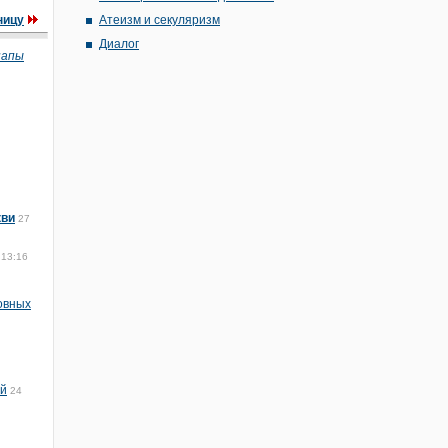
ницу
Атеизм и секуляризм
Диалог
папы
кви
27
 13:16
овных
ей
24