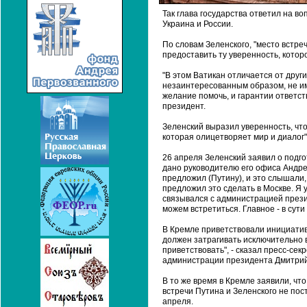
Так глава государства ответил на в
Украина и России.
По словам Зеленского, "место встре
предоставить ту уверенность, котор
"В этом Ватикан отличается от друг
незаинтересованным образом, не им
желание помочь, и гарантии ответст
президент.
Зеленский выразил уверенность, что
которая олицетворяет мир и диалог"
26 апреля Зеленский заявил о подго
дано руководителю его офиса Андрею 
предложил (Путину), и это слышали
предложил это сделать в Москве. Я
связывался с администрацией прези
можем встретиться. Главное - в сути
В Кремле приветствовали инициативу
должен затрагивать исключительно 
приветствовать", - сказал пресс-се
администрации президента Дмитрий 
В то же время в Кремле заявили, ч
встречи Путина и Зеленского не пост
апреля.