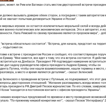
опрос, может ли Рим или Ватикан стать местом двусторонней встречи президе
чи должно вызывать доверие обеих сторон, а посредник с таким авторитетом
ой не хватает попыткам договориться Украине и России".
их мировых игроков: он остается исключительно моральной силой и всегда дей
ея военно-политических или экономических интересов. Это и авторитет, и и
венности. Папа Римский по своему призванию является пророком мира", - до
 "встреча обязательно состоится". "Встреча, для начала, предстоит на терри
, - подытожил он.
товке к встрече с президентом России и сообщил, что соответствующее пору
Ермаку. "Мне кажется, все идет к тому, что эта встреча состоится. Я действ
, встретиться на Донбассе. Президент РФ подтвердил намерение встретиться
 уже дал задачу руководителю офиса президента Андрею Ермаку, чтобы он
дента Путина, чтобы они нашли взаимопонимание, нашли термины и место, 
 разговора, а место и время являются деталями", - сказал Зеленский.
 Зеленского о проведении встречи с Путиным, но подчеркивают, что этот ди
вопросы двусторонних отношений. "Желание разговаривать всегда можно тол
кретарь президента РФ Дмитрий Песков журналистам. По его словам, замруков
Козак "находится в постоянном контакте с офисом президента Украины".
то никаких конкретных предложений по времени и месту проведения возможно
упало. "По-прежнему никакой конкретики нет", - сказал Песков "Интерфаксу" 