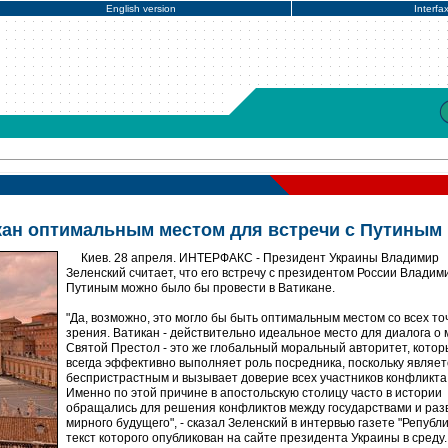
English version
Interfa
кан оптимальным местом для встречи с Путиным
Киев. 28 апреля. ИНТЕРФАКС - Президент Украины Владимир
Зеленский считает, что его встречу с президентом России Влади
Путиным можно было бы провести в Ватикане.
"Да, возможно, это могло бы быть оптимальным местом со всех то
зрения. Ватикан - действительно идеальное место для диалога о 
Святой Престол - это же глобальный моральный авторитет, кото
всегда эффективно выполняет роль посредника, поскольку являет
беспристрастным и вызывает доверие всех участников конфликта
Именно по этой причине в апостольскую столицу часто в истории
обращались для решения конфликтов между государствами и раз
мирного будущего", - сказал Зеленский в интервью газете "Републи
текст которого опубликован на сайте президента Украины в среду.