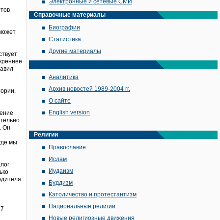
Электронные и сетевые СМИ
нтов
Справочные материалы
Биографии
 может
Статистика
Другие материалы
ствует
скреннее
бавил
Аналитика
Архив новостей 1989-2004 гг.
тории,
О сайте
English version
чение
ительно
. Он
Религии
где мы
Православие
Ислам
алог
Иудаизм
ько
одителя
Буддизм
Католичество и протестантизм
й
Национальные религии
27
Новые религиозные движения