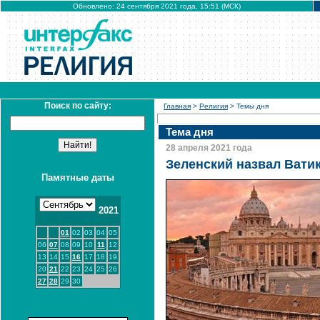
Обновлено: 24 сентября 2021 года, 15:51 (МСК)
Поиск по сайту:
Главная
>
Религия
> Темы дня
Тема дня
28 апреля 2021 года
Зеленский назвал Вати
Памятные даты
2021
01
02
03
04
05
06
07
08
09
10
11
12
13
14
15
16
17
18
19
20
21
22
23
24
25
26
27
28
29
30