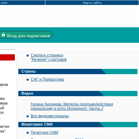
x.com
Карта сайта
Вход
для подписчиков
Сделать страницу
"Религия" стартовой
Страны
СНГ и Прибалтика
миром
Видео
чек
мире.
Галина Хизриева.
Методы противодействия
рый
терроризму в сети Интернет. Часть 2
ся
Все видеоматериалы
.
Мониторинг СМИ
вития
ка",
Печатные СМИ