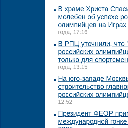
В храме Христа Спас
молебен об успехе ро
олимпийцев на Играх 
года, 17:16
В РПЦ уточнили, что 
российских олимпийце
только для спортсме
года, 13:15
На юго-западе Москв
строительство главно
российских олимпийц
12:52
Президент ФЕОР прим
международной гонке