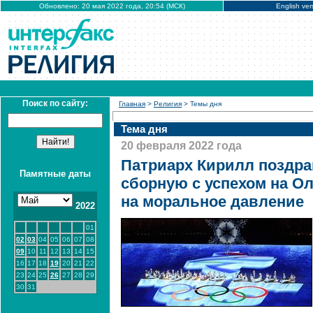
Обновлено: 20 мая 2022 года, 20:54 (МСК)
English ver
Поиск по сайту:
Главная
>
Религия
> Темы дня
Тема дня
20 февраля 2022 года
Патриарх Кирилл поздр
Памятные даты
сборную с успехом на О
на моральное давление
2022
01
02
03
04
05
06
07
08
09
10
11
12
13
14
15
16
17
18
19
20
21
22
23
24
25
26
27
28
29
30
31