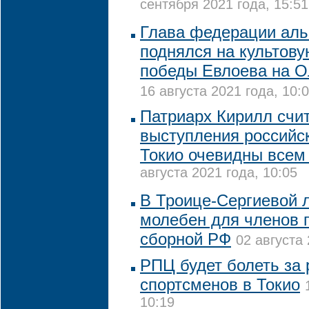
сентября 2021 года, 15:51
Глава федерации аль
поднялся на культову
победы Евлоева на О
16 августа 2021 года, 10:
Патриарх Кирилл счит
выступления российс
Токио очевидны всем
августа 2021 года, 10:05
В Троице-Сергиевой 
молебен для членов 
сборной РФ
02 августа 
РПЦ будет болеть за 
спортсменов в Токио
10:19