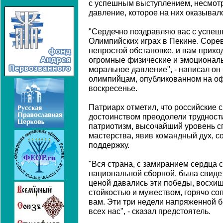
с успешным выступлением, несмот
давление, которое на них оказывал
"Сердечно поздравляю вас с успе
Олимпийских играх в Пекине. Соре
непростой обстановке, и вам прихо
огромные физические и эмоциональ
моральное давление", - написал он
олимпийцам, опубликованном на о
воскресенье.
Патриарх отметил, что российские 
достоинством преодолели трудност
патриотизм, высочайший уровень с
мастерства, явив командный дух, с
поддержку.
"Вся страна, с замиранием сердца
национальной сборной, была свидет
ценой давались эти победы, восхи
стойкостью и мужеством, горячо с
вам. Эти три недели напряженной б
всех нас", - сказал предстоятель.