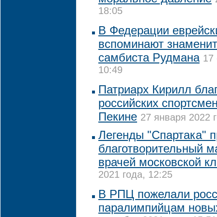
18:05
В Федерации еврейск
вспоминают знаменит
самбиста Рудмана
17
10:49
Патриарх Кирилл бла
российских спортсме
Пекине
27 января 2022 г
Легенды "Спартака" 
благотворительный м
врачей московской к
2021 года, 12:25
В РПЦ пожелали рос
паралимпийцам новы