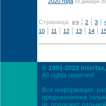
2020 года
03 декабря 20
|
|
|
Страница:
1
2
3
|
|
|
|
|
10
11
12
13
14
1
© 1991-2022 Interfax
All rights reserved
Вся информация, ра
предназначена тольк
не подлежит дальней