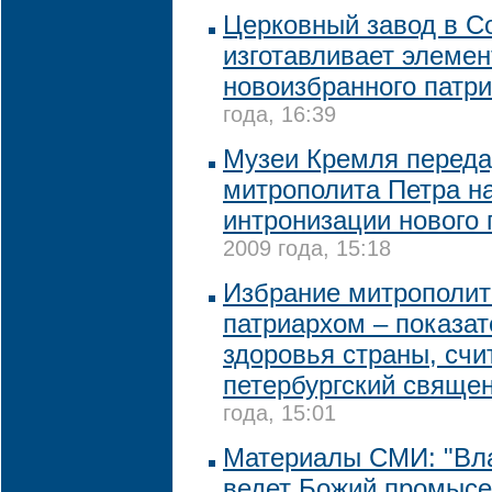
Церковный завод в 
изготавливает элеме
новоизбранного патр
года, 16:39
Музеи Кремля переда
митрополита Петра н
интронизации нового 
2009 года, 15:18
Избрание митрополит
патриархом – показат
здоровья страны, счи
петербургский свяще
года, 15:01
Материалы СМИ: "Вл
ведет Божий промысе