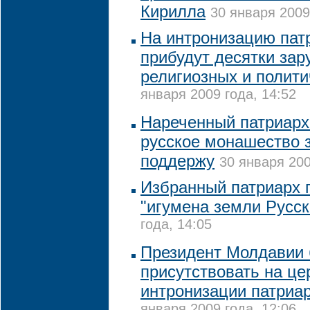
Кирилла
30 января 2009
На интронизацию пат
прибудут десятки за
религиозных и полити
января 2009 года, 14:52
Нареченный патриарх
русское монашество 
поддержу
30 января 200
Избранный патриарх
"игумена земли Русск
года, 14:05
Президент Молдавии 
присутствовать на ц
интронизации патриа