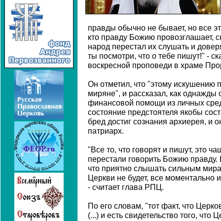
правды обычно не бывает, но все эт
кто правду Божию провозглашает, с
народ перестал их слушать и доверя
ты посмотри, что о тебе пишут!" - с
воскресной проповеди в храме Про
Он отметил, что "этому искушению 
миряне", и рассказал, как однажды 
финансовой помощи из личных средс
состояние предстоятеля якобы сост
бред достиг сознания архиерея, и он
патриарх.
"Все то, что говорят и пишут, это ч
перестали говорить Божию правду. К
что приятно слышать сильным мира 
Церкви не будет, все моментально ис
- считает глава РПЦ.
По его словам, "тот факт, что Церко
(...) и есть свидетельство того, что 