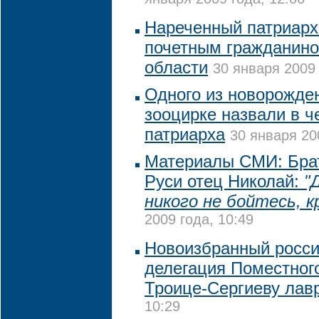
января 2009 года, 12:06
Нареченный патриарх
почетным гражданино
области
30 января 2009 
Одного из новорожде
зооцирке назвали в ч
патриарха
30 января 20
Материалы СМИ: Брат
Руси отец Николай:
"
никого не бойтесь, к
2009 года, 10:49
Новоизбранный росси
делегация Поместног
Троице-Сергиеву лав
10:29