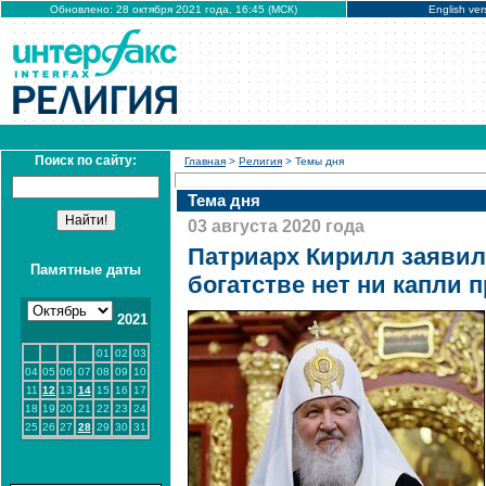
Обновлено: 28 октября 2021 года, 16:45 (МСК)
English ver
Поиск по сайту:
Главная
>
Религия
> Темы дня
Тема дня
03 августа 2020 года
Патриарх Кирилл заявил,
Памятные даты
богатстве нет ни капли 
2021
01
02
03
04
05
06
07
08
09
10
11
12
13
14
15
16
17
18
19
20
21
22
23
24
25
26
27
28
29
30
31