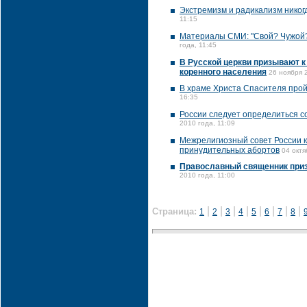
Экстремизм и радикализм никог
11:15
Материалы СМИ: "Свой? Чужо
года, 11:45
В Русской церкви призывают к
коренного населения
26 ноября 
В храме Христа Спасителя прой
16:35
России следует определиться с
2010 года, 11:09
Межрелигиозный совет России к
принудительных абортов
04 октя
Православный священник приз
2010 года, 11:00
|
|
|
|
|
|
|
|
Страница:
1
2
3
4
5
6
7
8