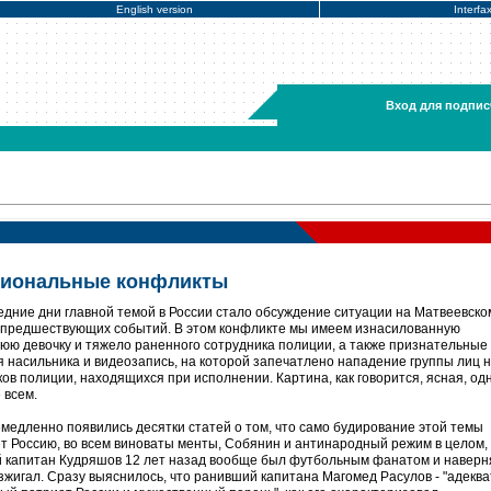
English version
Interfa
Вход для подпис
циональные конфликты
едние дни главной темой в России стало обсуждение ситуации на Матвеевско
 предшествующих событий. В этом конфликте мы имеем изнасилованную
юю девочку и тяжело раненного сотрудника полиции, а также признательные
я насильника и видеозапись, на которой запечатлено нападение группы лиц 
ов полиции, находящихся при исполнении. Картина, как говорится, ясная, од
 всем.
медленно появились десятки статей о том, что само будирование этой темы
т Россию, во всем виноваты менты, Собянин и антинародный режим в целом,
 капитан Кудряшов 12 лет назад вообще был футбольным фанатом и наверня
зжигал. Сразу выяснилось, что ранивший капитана Магомед Расулов - "адекв