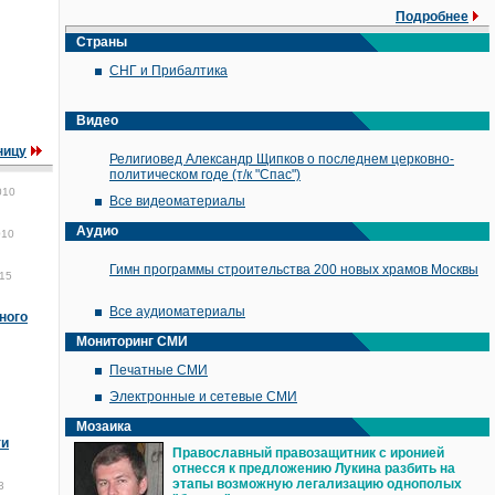
Подробнее
Страны
СНГ и Прибалтика
Видео
ницу
Религиовед Александр Щипков о последнем церковно-
политическом годе (т/к "Спас")
010
Все видеоматериалы
Аудио
010
Гимн программы строительства 200 новых храмов Москвы
15
Все аудиоматериалы
ного
Мониторинг СМИ
Печатные СМИ
Электронные и сетевые СМИ
Мозаика
ти
Православный правозащитник с иронией
отнесся к предложению Лукина разбить на
этапы возможную легализацию однополых
3