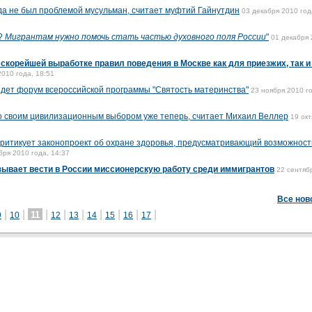
да не был проблемой мусульман, считает муфтий Гайнутдин
03 декабря 2010 год
й?
Мигрантам нужно помочь стать частью духовного поля России
"
01 декабря
 скорейшей выработке правил поведения в Москве как для приезжих, так и
2010 года, 18:51
дет форум всероссийской программы "Святость материнства"
23 ноября 2010 г
о своим цивилизационным выбором уже теперь, считает Михаил Веллер
19 ок
ритикует законопроект об охране здоровья, предусматривающий возможност
бря 2010 года, 14:37
ывает вести в России миссионерскую работу среди иммигрантов
22 сентяб
Все нов
|
|
|
|
|
|
|
|
|
11
9
10
12
13
14
15
16
17