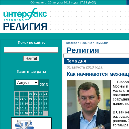
Обновлено: 20 августа 2013 года, 17:13 (МСК)
Поиск по сайту:
Главная
>
Религия
> Темы дня
Религия
Тема дня
01 августа 2013 года
Памятные даты
Как начинаются межна
В посл
2013
Москвы и
малолетн
01
02
03
04
показани
05
06
07
08
09
10
11
сотрудник
далеко не
12
13
14
15
16
17
18
19
20
21
22
23
24
25
В Сети не
26
27
28
29
30
31
разрушае
раненный
то там ра