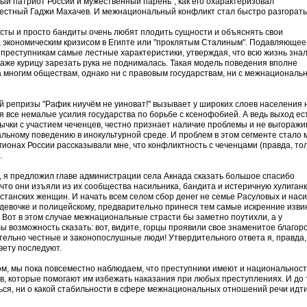
ый патриот России и мужественный парень", как его охарактеризовал
естный Гаджи Махачев. И межнациональный конфликт стал быстро разгорать
ты и просто бандиты очень любят плодить сущности и объяснять свои
 экономическим кризисом в Египте или "проклятым Сталиным". Подавляющее
преступникам самые лестные характеристики, утверждая, что всю жизнь знал
аже курицу зарезать рука не поднималась. Такая модель поведения вполне
 многим обществам, однако ни с правовым государствам, ни с межнациональ
 репризы "Рафик ниучём не уиноват!" вызывает у широких слоев населения н
 все немалые усилия государства по борьбе с ксенофобией. А ведь выход ест
ычки с участием чеченцев, честно признает наличие проблемы и не выгоражи
альному поведению в инокультурной среде. И проблем в этом сегменте стало
егионах России рассказывали мне, что конфликтность с чеченцами (правда, то
.
, я предложил главе администрации села Акнада сказать большое спасибо
что они изъяли из их сообщества насильника, бандита и истеричную хулиганк
станских женщин. И начать всем селом сбор денег не семье Расуловых и нас
 девочке и полицейскому, предварительно принеся тем самые искренние изв
 Вот в этом случае межнациональные страсти бы заметно поутихли, а у
 возможность сказать: вот, видите, горцы проявили свое знаменитое благоро
тельно честные и законопослушные люди! Утвердительного ответа я, правда,
вету последуют.
ом, мы пока повсеместно наблюдаем, что преступники имеют и национальност
в, которые помогают им избежать наказания при любых преступлениях. И до 
ться, ни о какой стабильности в сфере межнациональных отношений речи идт