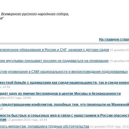
Всемирного русского народного собора,
я"
На главную стра
лигиозное образование в России и СНГ, начиная с детских садов
15 декабря 2
ие мусульман призывает россиян не поддаваться на провокации
15 декабря 2
отив упоминания в СМИ национальности и вероисповедания подозреваемых
жесткой борьбе с радикалами как среди нацменьшинств, так и среди корен
, 14:51
дят одну из причин беспорядков в центре Москвы в безнаказанности
абря 2010 года, 19:08
в предотвращении конфликтов, подобных тем, что произошли на Манежной
16
мости быстрых и серьезных мер в связи с нарастанием в России опаснос
ития
12 декабря 2010 года, 14:45
огать мигрантам, попавшим в трудные обстоятельства
10 декабря 2010 года, 15:2