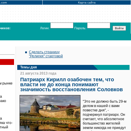
x.com
Карта сайта
чиков:
Логин:
Пароль:
Сделать страницу
"Религия" стартовой
Темы дня
21 августа 2013 года
Патриарх Кирилл озабочен тем, что
м рынке
власти не до конца понимают
значимость восстановления Соловков
на
нако
"Это не должно быть 29-м
делом в нашей с вами
повестке дня", -
подчеркнул патриарх. Он
 а
считает, что абсолютное
ка что-
большинство жителей
атный
земли никогда не приедут