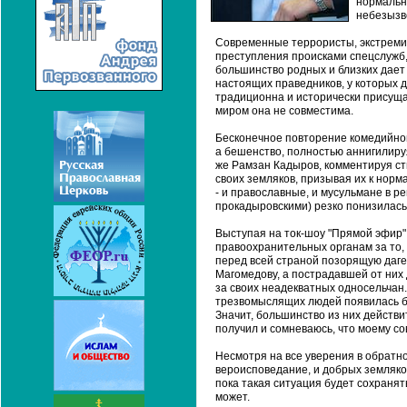
нормальн
небезызв
Современные террористы, экстремис
преступления происками спецслужб,
большинство родных и близких дает 
настоящих праведников, у которых д
традиционна и исторически присуща
миром она не совместима.
Бесконечное повторение комедийной
а бешенство, полностью аннигилируя
же Рамзан Кадыров, комментируя ст
своих земляков, призывая их к норм
- и православные, и мусульмане в р
прокадыровскими) резко понизилась
Выступая на ток-шоу "Прямой эфир"
правоохранительных органам за то, 
перед всей страной позорящую даге
Магомедову, а пострадавшей от них
за своих неадекватных односельчан.
трезвомыслящих людей появилась бы
Значит, большинство из них действи
получил и сомневаюсь, что моему со
Несмотря на все уверения в обратн
вероисповедание, и добрых земляко
пока такая ситуация будет сохраня
может.