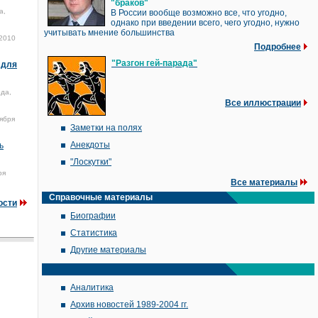
"браков"
а,
В России вообще возможно все, что угодно,
однако при введении всего, чего угодно, нужно
учитывать мнение большинства
 2010
Подробнее
"Разгон гей-парада"
 для
ода,
Все иллюстрации
тября
Заметки на полях
Анекдоты
ь
"Лоскутки"
ря
Все материалы
Справочные материалы
ости
Биографии
Статистика
Другие материалы
Аналитика
Архив новостей 1989-2004 гг.