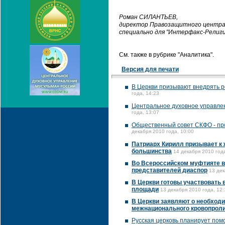
Роман СИЛАНТЬЕВ,
директор Правозащитного центра 
специально для "Интерфакс-Религи
См. также в рубрике "Аналитика".
Версия для печати
В Церкви призывают внедрять ре
года, 14:23
Центральное духовное управлен
года, 13:07
Общественный совет СКФО - пр
декабря 2010 года, 10:00
Патриарх Кирилл призывает к 
большинства
14 декабря 2010 года
Во Всероссийском муфтияте ви
представителей диаспор
13 дек
В Церкви готовы участвовать 
площади
13 декабря 2010 года, 12:
В Церкви заявляют о необходи
межнационального кровопрол
Русская церковь планирует пом