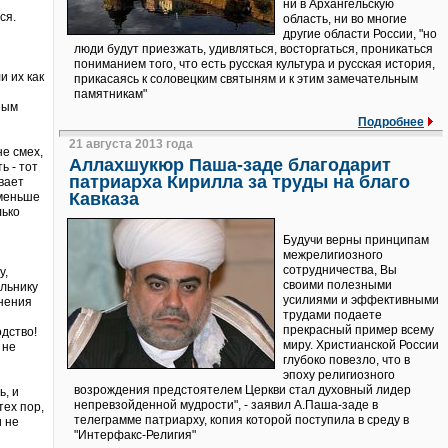
ни в Архангельскую
ся.
область, ни во многие
другие области России, "но
люди будут приезжать, удивляться, восторгаться, проникаться
пониманием того, что есть русская культура и русская история,
и их как
прикасаясь к соловецким святыням и к этим замечательным
памятникам"
ным
Подробнее
21 августа 2013 года
е смех,
Аллахшукюр Паша-заде благодарит
ь - тот
патриарха Кирилла за труды на благо
вает
Кавказа
 меньше
лько
Будучи верны принципам
межрелигиозного
сотрудничества, Вы
у,
своими полезными
ильнику
усилиями и эффективными
инения
трудами подаете
прекрасный пример всему
дство!
миру. Христианской России
 не
глубоко повезло, что в
эпоху религиозного
возрождения предстоятелем Церкви стал духовный лидер
ь, и
непревзойденной мудрости", - заявил А.Паша-заде в
тех пор,
телеграмме патриарху, копия которой поступила в среду в
и не
"Интерфакс-Религия"