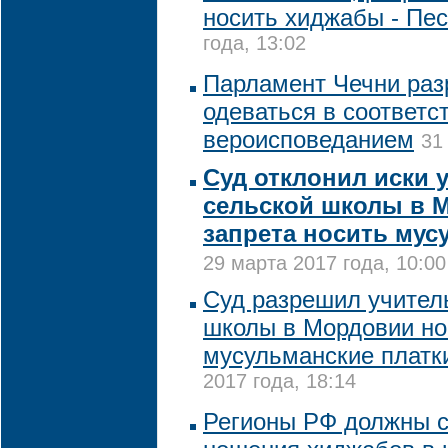
носить хиджабы - Пе
года, 13:02
Парламент Чечни ра
одеваться в соответс
вероисповеданием
31
Суд отклонил иски 
сельской школы в 
запрета носить мус
29 марта 2017 года, 10:00
Суд разрешил учител
школы в Мордовии но
мусульманские платки
2017 года, 18:14
Регионы РФ должны с