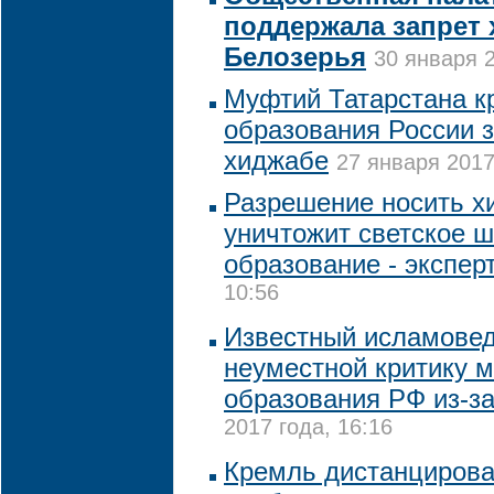
поддержала запрет 
Белозерья
30 января 2
Муфтий Татарстана к
образования России 
хиджабе
27 января 2017
Разрешение носить х
уничтожит светское 
образование - экспер
10:56
Известный исламовед
неуместной критику 
образования РФ из-з
2017 года, 16:16
Кремль дистанцирова