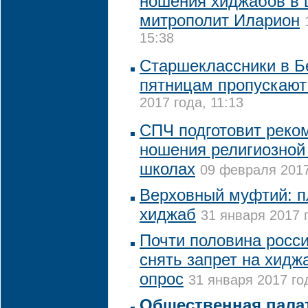
ношения хиджабов в 
митрополит Иларион
15:38
Старшеклассники в Б
пятницам пропускают
2017 года, 11:13
СПЧ подготовит реко
ношения религиозной 
школах
09 февраля 2017
Верховный муфтий: пл
хиджаб
31 января 2017 г
Почти половина росси
снять запрет на хидж
опрос
31 января 2017 год
Общественная пала