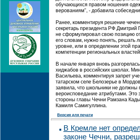
обучающихся правом ношения одеж
верованиям", - добавила собеседни
Ранее, комментируя решение чеченс
секретарь президента РФ Дмитрий П
не сформулировал свою позицию от
его словам, нужно понять, решать 
уровне, или в определении этой пра
компетенции региональных властей
В начале января вновь разгорелась
хиджабов в российских школах. Ми
Васильева, комментируя запрет уч
татарском селе Белозерье в Мордов
заявила, что школьники не должны 
вероисповедание атрибутами. Это 
стороны главы Чечни Рамзана Кады
Камиля Самигуллина.
Версия для печати
В Кремле нет опреде
законе Чечни, разр