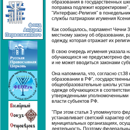
образования в государственных шко
поправка подлежит корректировке",
"Интерфакс-Религия" в понедельни
службы патриархии игумения Ксения
Как сообщалось, парламент Чечни 3
местному закону об образовании, 
одежду, которая отражает их религ
В свою очередь игумения указала на
обучающихся не предусмотрено фе
и не может вводиться законами суб
Она напомнила, что, согласно ст.38
образовании в РФ", государственн
общеобразовательные школы устан
одежде обучающихся в соответстви
утвержденными уполномоченными о
власти субъектов РФ.
"При этом статья 3 упомянутого фе
устанавливает светский характер о
муниципальных организациях, осу
деятельность. Поэтому федеральны