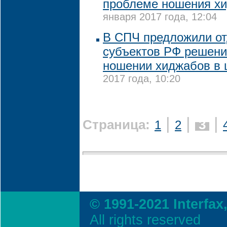
проблеме ношения хи
января 2017 года, 12:04
В СПЧ предложили от
субъектов РФ решени
ношении хиджабов в 
2017 года, 10:20
|
|
|
Страница:
3
1
2
© 1991-2021 Interfax
All rights reserved