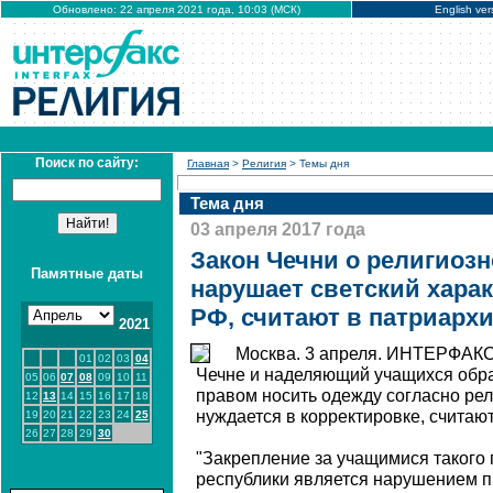
Обновлено: 22 апреля 2021 года, 10:03 (МСК)
English ver
Поиск по сайту:
Главная
>
Религия
> Темы дня
Тема дня
03 апреля 2017 года
Закон Чечни о религиоз
Памятные даты
нарушает светский харак
РФ, считают в патриарх
2021
Москва. 3 апреля. ИНТЕРФАКС 
01
02
03
04
Чечне и наделяющий учащихся обр
05
06
07
08
09
10
11
правом носить одежду согласно ре
12
13
14
15
16
17
18
нуждается в корректировке, считаю
19
20
21
22
23
24
25
26
27
28
29
30
"Закрепление за учащимися такого 
республики является нарушением п