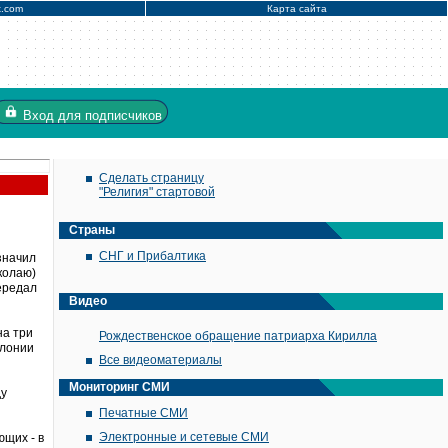
x.com
Карта сайта
Вход
для подписчиков
Сделать страницу
"Религия" стартовой
Страны
СНГ и Прибалтика
значил
колаю)
передал
Видео
на три
Рождественское обращение патриарха Кирилла
олонии
Все видеоматериалы
Мониторинг СМИ
ду
Печатные СМИ
Электронные и сетевые СМИ
ющих - в