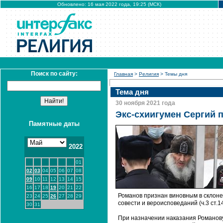
Обновлено: 16 мая 2022 года, 19:25 (МСК)
Поиск по сайту:
Главная
>
Религия
> Темы дня
Тема дня
30 ноября 2021 года
Экс-схиигумен Сергий п
Памятные даты
2022
01
02
03
04
05
06
07
08
09
10
11
12
13
14
15
16
17
18
19
20
21
22
Романов признан виновным в склонени
23
24
25
26
27
28
29
совести и вероисповеданий (ч.3 ст.14
30
31
При назначении наказания Романову 