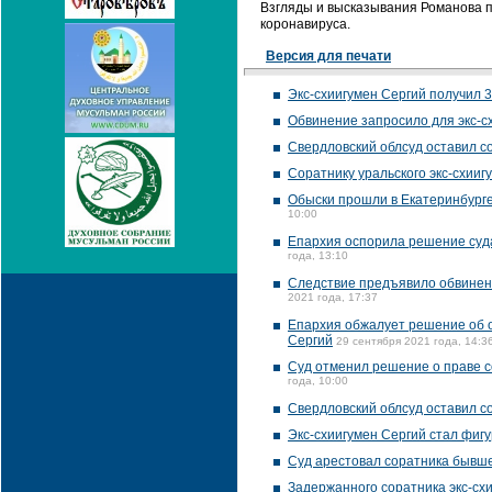
Взгляды и высказывания Романова по
коронавируса.
Версия для печати
Экс-схиигумен Сергий получил 3
Обвинение запросило для экс-с
Свердловский облсуд оставил с
Соратнику уральского экс-схииг
Обыски прошли в Екатеринбурге
10:00
Епархия оспорила решение суда 
года, 13:10
Следствие предъявило обвинени
2021 года, 17:37
Епархия обжалует решение об от
Сергий
29 сентября 2021 года, 14:3
Суд отменил решение о праве 
года, 10:00
Свердловский облсуд оставил со
Экс-схиигумен Сергий стал фиг
Суд арестовал соратника бывше
Задержанного соратника экс-сх