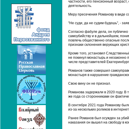
частности, его пенсионный возраст
деятельность.
Меру пресечения Романову в виде со
"Не суди, да не судим будешь", - за
Согласно фабуле дела, он публично
самоубийству и в дальнейшем, пони
повлечь общественно опасные после
признаки склонения верующих хрис
Кроме того, установил Следственный
не покинул монастырь и незаконно п
числе представителей Екатеринбург
Романов также совершил самоуправ
монастыря в нарушение гражданског
Свою вину он не признал.
Романова задержали в 2020 году. В т
же года со сторонниками он фактич
В сентябре 2021 года Романову было
из-за нескольких роликов в интернет
Ранее Романов был осужден за убий
наказания он вышел на свободу в ко