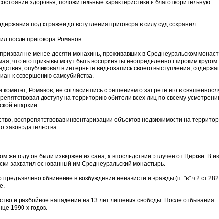
, состояние здоровья, положительные характеристики и благотворительную
держания под стражей до вступления приговора в силу суд сохранил.
явил после приговора Романов.
 призвал не менее десяти монахинь, проживавших в Среднеуральском монаст
мая, что его призывы могут быть восприняты неопределенно широким кругом 
дствия, опубликовал в интернете видеозапись своего выступления, содерж
тиан к совершению самоубийства.
 комитет, Романов, не согласившись с решением о запрете его в священносл
репятствовал доступу на территорию обители всех лиц по своему усмотрению
ской епархии.
ство, воспрепятствовав инвентаризации объектов недвижимости на террито
о законодательства.
ом же году он были извержен из сана, а впоследствии отлучен от Церкви. В и
ески захватил основанный им Среднеуральский монастырь.
 предъявлено обвинение в возбуждении ненависти и вражды (п. "в" ч.2 ст.282
е.
ство и разбойное нападение на 13 лет лишения свободы. После отбывания
нце 1990-х годов.