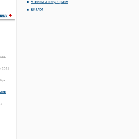
Атеизм и секуляризм
Диалог
ницу
ода,
я 2021
ября
умен
21