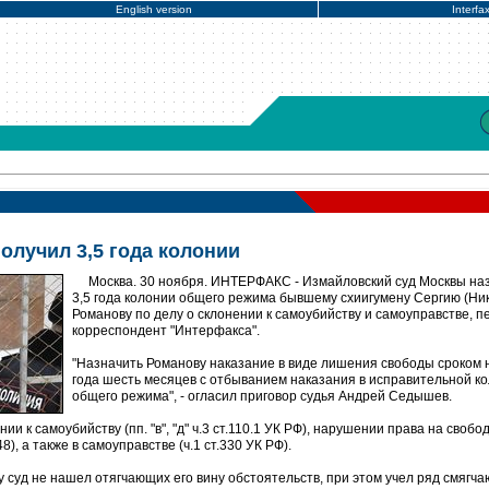
English version
Interfa
олучил 3,5 года колонии
Москва. 30 ноября. ИНТЕРФАКС - Измайловский суд Москвы на
3,5 года колонии общего режима бывшему схиигумену Сергию (Ни
Романову по делу о склонении к самоубийству и самоуправстве, 
корреспондент "Интерфакса".
"Назначить Романову наказание в виде лишения свободы сроком 
года шесть месяцев с отбыванием наказания в исправительной к
общего режима", - огласил приговор судья Андрей Седышев.
и к самоубийству (пп. "в", "д" ч.3 ст.110.1 УК РФ), нарушении права на свобо
8), а также в самоуправстве (ч.1 ст.330 УК РФ).
суд не нашел отягчающих его вину обстоятельств, при этом учел ряд смягча