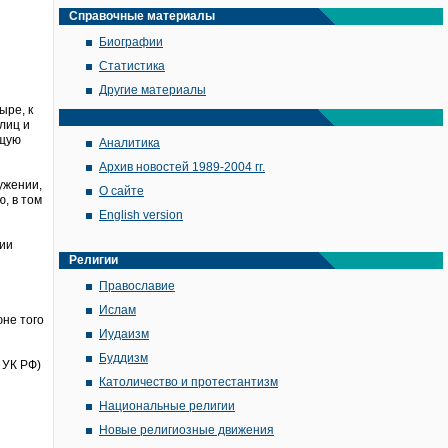
Справочные материалы
Биографии
Статистика
Другие материалы
ыре, к
лиц и
ащую
Аналитика
Архив новостей 1989-2004 гг.
ужении,
О сайте
, в том
English version
рии
Религии
Православие
Ислам
юне того
Иудаизм
Буддизм
 УК РФ)
Католичество и протестантизм
Национальные религии
Новые религиозные движения