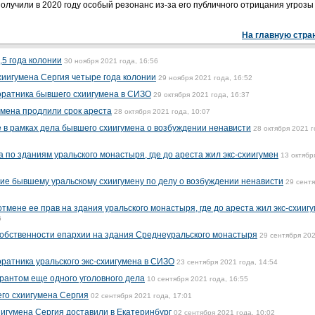
лучили в 2020 году особый резонанс из-за его публичного отрицания угрозы
На главную стра
,5 года колонии
30 ноября 2021 года, 16:56
хиигумена Сергия четыре года колонии
29 ноября 2021 года, 16:52
оратника бывшего схиигумена в СИЗО
29 октября 2021 года, 16:37
умена продлили срок ареста
28 октября 2021 года, 10:07
 в рамках дела бывшего схиигумена о возбуждении ненависти
28 октября 2021 г
по зданиям уральского монастыря, где до ареста жил экс-схиигумен
13 октябр
е бывшему уральскому схиигумену по делу о возбуждении ненависти
29 сент
мене ее прав на здания уральского монастыря, где до ареста жил экс-схииг
6
собственности епархии на здания Среднеуральского монастыря
29 сентября 20
ратника уральского экс-схиигумена в СИЗО
23 сентября 2021 года, 14:54
урантом еще одного уголовного дела
10 сентября 2021 года, 16:55
го схиигумена Сергия
02 сентября 2021 года, 17:01
иигумена Сергия доставили в Екатеринбург
02 сентября 2021 года, 10:02