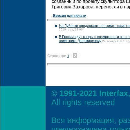
созданный по проекту скульптора Е
Григория Захарова, перенесли в па
Версия для печати
На Лубянке предлагают поставить памятн
2010 года, 12:06
В России идут споры о возможности восс
памятника Дзержинскому
29 января 2007 год
|
|
Страница:
2
1
© 1991-2021 Interfax
All rights reserved
Вся информация, ра
предназначена тольк