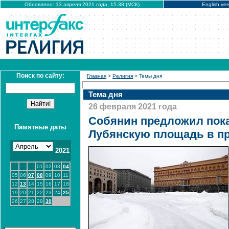
Обновлено: 13 апреля 2021 года, 15:38 (МСК)
English ver
Поиск по сайту:
Главная
>
Религия
> Темы дня
Тема дня
26 февраля 2021 года
Собянин предложил пока
Памятные даты
Лубянскую площадь в п
2021
01
02
03
04
05
06
07
08
09
10
11
12
13
14
15
16
17
18
19
20
21
22
23
24
25
26
27
28
29
30