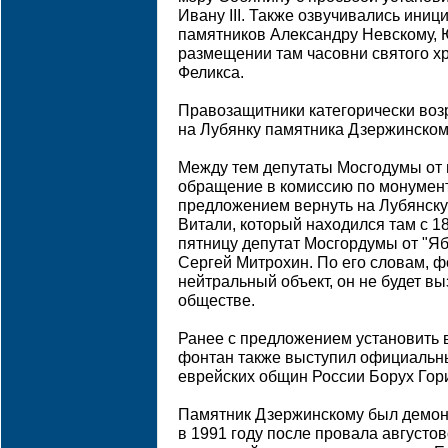
Ивану III. Также озвучивались иниц
памятников Александру Невскому, 
размещении там часовни святого х
Феликса.
Правозащитники категорически во
на Лубянку памятника Дзержинском
Между тем депутаты Мосгодумы от 
обращение в комиссию по монумент
предложением вернуть на Лубянск
Витали, который находился там с 18
пятницу депутат Мосгордумы от "Яб
Сергей Митрохин. По его словам, ф
нейтральный объект, он не будет в
обществе.
Ранее с предложением установить 
фонтан также выступил официальн
еврейских общин России Борух Гор
Памятник Дзержинскому был демон
в 1991 году после провала августов