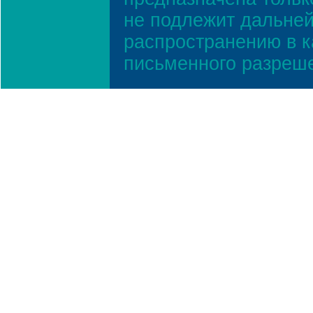
не подлежит дальней
распространению в к
письменного разреш