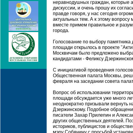
неравнодушных граждан, которые а
дискуссии, и очень прошу их соглас
правде говоря, у нас сегодня огро
актуальных тем. А к этому вопросу
вместе примем правильное и разумн
города.
Голосование по выбору памятника 
площади открылось в проекте "Акти
Москвичам было предложено выбра
кандидатами - Феликсу Дзержинско
С инициативой проведения голосо
Общественная палата Москвы, реше
февраля на заседании совета пала
Вопрос об использовании территор
площади обсуждается уже много лет
неоднократно призывали вернуть н
Дзержинскому. Подобное обращени
писатели Захар Прилепин и Алексан
других общественных деятелей. Поз
историков, публицистов и обществе
мэру Собянину с просьбой установи