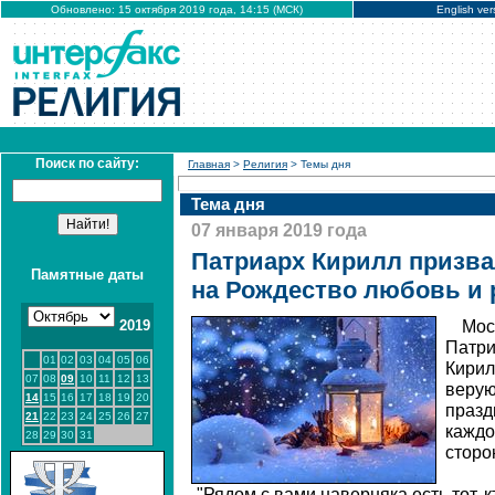
Обновлено: 15 октября 2019 года, 14:15 (МСК)
English ver
Поиск по сайту:
Главная
>
Религия
> Темы дня
Тема дня
07 января 2019 года
Патриарх Кирилл призва
Памятные даты
на Рождество любовь и 
2019
Мос
Патри
01
02
03
04
05
06
Кирил
07
08
09
10
11
12
13
верую
14
15
16
17
18
19
20
празд
21
22
23
24
25
26
27
каждо
28
29
30
31
сторо
"Рядом с вами наверняка есть тот, 