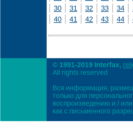
|
|
|
|
|
|
30
31
32
33
34
|
|
|
|
|
|
40
41
42
43
44
© 1991-2019 Interfax,
rel
All rights reserved
Вся информация, размещ
только для персонально
воспроизведению и / ил
как с письменного разр