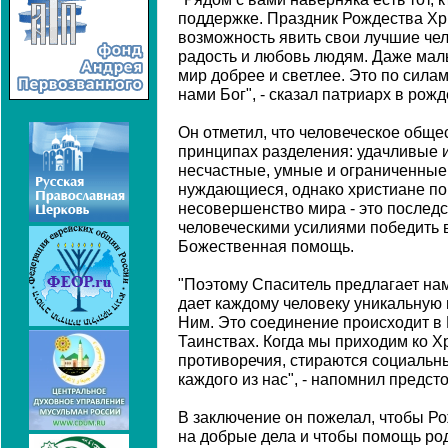
поддержке. Праздник Рождества Хр
возможность явить свои лучшие чел
радость и любовь людям. Даже мал
мир добрее и светлее. Это по силам
нами Бог", - сказал патриарх в ро
Он отметил, что человеческое обще
принципах разделения: удачливые и
несчастные, умные и ограниченные,
нуждающиеся, однако христиане пон
несовершенство мира - это последс
человеческими усилиями победить в
Божественная помощь.
"Поэтому Спаситель предлагает нам
дает каждому человеку уникальную
Ним. Это соединение происходит в 
Таинствах. Когда мы приходим ко Х
противоречия, стираются социальн
каждого из нас", - напомнил предсто
В заключение он пожелал, чтобы Р
на добрые дела и чтобы помощь ро