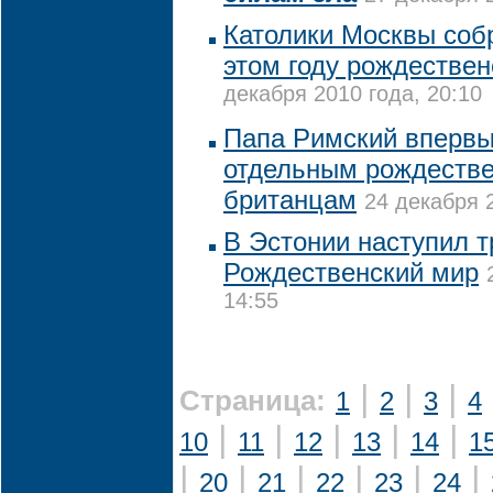
Католики Москвы соб
этом году рождестве
декабря 2010 года, 20:10
Папа Римский впервы
отдельным рождестве
британцам
24 декабря 2
В Эстонии наступил 
Рождественский мир
14:55
|
|
|
Страница:
1
2
3
4
|
|
|
|
|
10
11
12
13
14
1
|
|
|
|
|
|
20
21
22
23
24