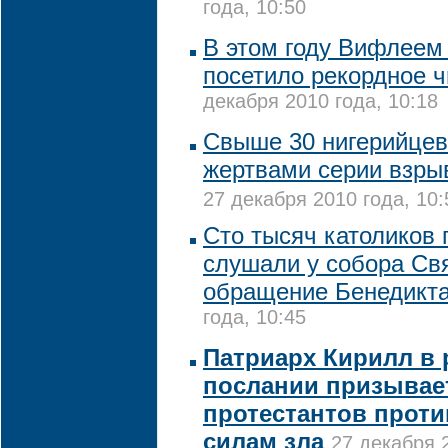
года, 10:50
В этом году Вифлеем
посетило рекордное 
декабря 2010 года, 10:18
Свыше 30 нигерийцев
жертвами серии взры
27 декабря 2010 года, 10:
Сто тысяч католиков
слушали у собора Св
обращение Бенедикта
года, 10:45
Патриарх Кирилл в
послании призывает
протестантов прот
силам зла
27 декабря 2