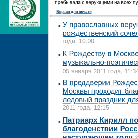
пребывала с верующими на всех пу
Версия для печати
У православных веру
рождественский соче
года, 10:00
К Рождеству в Москве
музыкально-поэтичес
05 января 2011 года, 11:3
В преддверии Рождес
Москвы проходит бла
ледовый праздник дл
2011 года, 12:15
Патриарх Кирилл п
благоденствии Росс
наступающем году
3